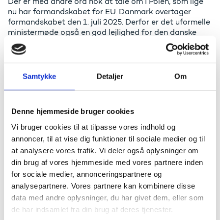
Der er med andre ord nok at tale om i Polen, som lige
nu har formandskabet for EU. Danmark overtager
formandskabet den 1. juli 2025. Derfor er det uformelle
ministermøde også en god lejlighed for den danske
uddannelses- og forskningsminister til at opbygge og
styrke relationer med sine europæiske kollegaer.
Samtykke
Detaljer
Om
Uddannelses- og
forskningsminister Christina
Egelund siger:
Denne hjemmeside bruger cookies
Vi bruger cookies til at tilpasse vores indhold og
- Tiden er inde til, at Europa finder et nyt gear, når der
kommer til forskning og innovation. Vi kan ikke hvile på
annoncer, til at vise dig funktioner til sociale medier og til
fortidens meritter, for lige nu vokser kløften mellem os,
at analysere vores trafik. Vi deler også oplysninger om
og de lande vi er i konkurrence med. Kursen for EU's
din brug af vores hjemmeside med vores partnere inden
fremtidige indsats inden for forskning og innovation
for sociale medier, annonceringspartnere og
bliver derfor afgørende for Europas fremtid. Vi skal
analysepartnere. Vores partnere kan kombinere disse
investere massivt, men også klogt, så pengene går til
data med andre oplysninger, du har givet dem, eller som
den bedste forskning og til at udvikle innovative
de har indsamlet fra din brug af deres tjenester.
virksomheder, der kan drive vækst, arbejdspladser og