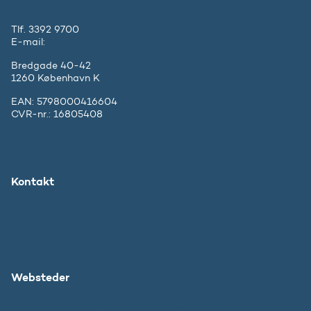
Tlf. 3392 9700
E-mail:
ufm@ufm.dk
Bredgade 40-42
1260 København K
EAN: 5798000416604
CVR-nr.: 16805408
Kontakt
Ministeriet
Pressekontakt
Websteder
Uddannelses- og Forskningsstyrelsen