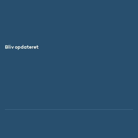
SU
DFIR
Grib Verden
Forskningens Døgn
Bliv opdateret
Abonnér
Facebook
LinkedIn
Instagram
X
Tilgængelighedserklæring
Whistleblowerordning