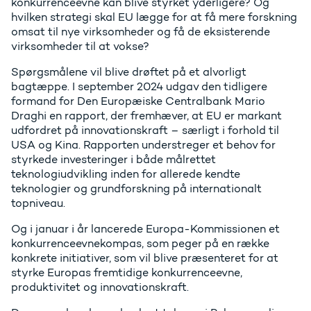
konkurrenceevne kan blive styrket yderligere? Og
hvilken strategi skal EU lægge for at få mere forskning
omsat til nye virksomheder og få de eksisterende
virksomheder til at vokse?
Spørgsmålene vil blive drøftet på et alvorligt
bagtæppe. I september 2024 udgav den tidligere
formand for Den Europæiske Centralbank Mario
Draghi en rapport, der fremhæver, at EU er markant
udfordret på innovationskraft – særligt i forhold til
USA og Kina. Rapporten understreger et behov for
styrkede investeringer i både målrettet
teknologiudvikling inden for allerede kendte
teknologier og grundforskning på internationalt
topniveau.
Og i januar i år lancerede Europa-Kommissionen et
konkurrenceevnekompas, som peger på en række
konkrete initiativer, som vil blive præsenteret for at
styrke Europas fremtidige konkurrenceevne,
produktivitet og innovationskraft.