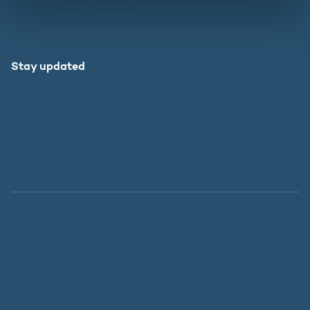
Study in Denmark
Stay updated
Facebook
LinkedIn
Instagram
X
Declaration of Accessibility (Danish)
Whistleblowerordning (Danish)
Processing of personal data
Cookies