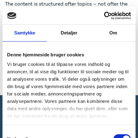
The content is structured after topics – not after the
organisation and responsibilities of the Ministry.
Contact us
Samtykke
Detaljer
Om
Please feel free to contact us if you have criticism,
praise or suggestions for how the website can be
Denne hjemmeside bruger cookies
become event better.
Vi bruger cookies til at tilpasse vores indhold og
Contact the Department:
hjemmesiden@ufm.dk
annoncer, til at vise dig funktioner til sociale medier og til
at analysere vores trafik. Vi deler også oplysninger om
din brug af vores hjemmeside med vores partnere inden
for sociale medier, annonceringspartnere og
analysepartnere. Vores partnere kan kombinere disse
data med andre oplysninger, du har givet dem, eller som
Ministry of Science, Higher Education and
de har indsamlet fra din brug af deres tjenester.
Digital Affairs
S