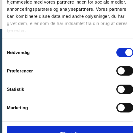
hjemmeside med vores partnere inden for sociale medier,
The Danish Agency for Higher Education and Science
annonceringspartnere og analysepartnere. Vores partnere
kan kombinere disse data med andre oplysninger, du har
givet dem, eller som de har indsamlet fra din brug af deres
tjenester.
S
Ministry of Science, Higher Education and
Nødvendig
a
Digital Affairs
m
t
Præferencer
y
k
k
Statistik
Phone: +45 3392 9700
e
E-mail:
ufm@ufm.dk
v
Marketing
Bredgade 40-42
a
DK - 1260 København K
l
g