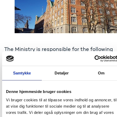
The Ministry is responsible for the following
areas: Science, Innovation, Higher
Education and Digital Affairs.
Samtykke
Detaljer
Om
The Ministry handles tasks related to policies,
administration, operation, coordination and
interaction, etc. in and between these areas.
Denne hjemmeside bruger cookies
Vi bruger cookies til at tilpasse vores indhold og annoncer, til
The Ministry consists of:
at vise dig funktioner til sociale medier og til at analysere
vores trafik. Vi deler også oplysninger om din brug af vores
The Department