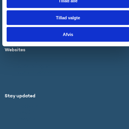
Tillad alle
Contact
Tillad valgte
The Ministry
Press inquiries
Afvis
Websites
Danish Agency for Higher Education and Science
SU.dk in English
Study in Denmark
Stay updated
Facebook
LinkedIn
Instagram
X