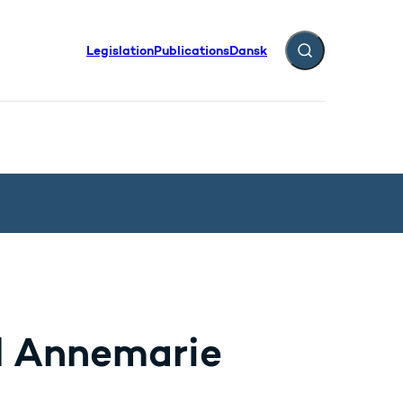
Legislation
Publications
Dansk
Expand search fiel
l Annemarie