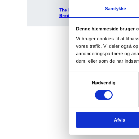
Samtykke
The Department in
Bredgade
Denne hjemmeside bruger c
Vi bruger cookies til at tilpas
vores trafik. Vi deler også 
annonceringspartnere og anal
dem, eller som de har indsaml
S
Nødvendig
a
m
t
y
k
Afvis
k
e
v