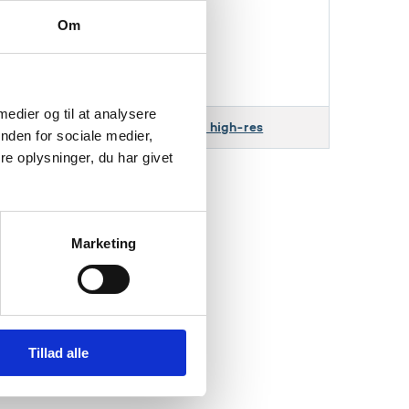
emarie-falktoft2.jpeg
Om
e: 3648 x 5472px
e type: jpeg
 medier og til at analysere
Download annemarie-falktoft2.... high-res
nden for sociale medier,
e oplysninger, du har givet
Marketing
Tillad alle