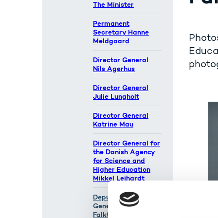
The Minister
Permanent
Secretary Hanne
Photos
Meldgaard
Educat
Director General
photog
Nils Agerhus
Director General
Julie Lungholt
Director General
Katrine Mau
Director General for
the Danish Agency
for Science and
Higher Education
Mikkel Leihardt
Deputy Director
General Annemarie
Falktoft