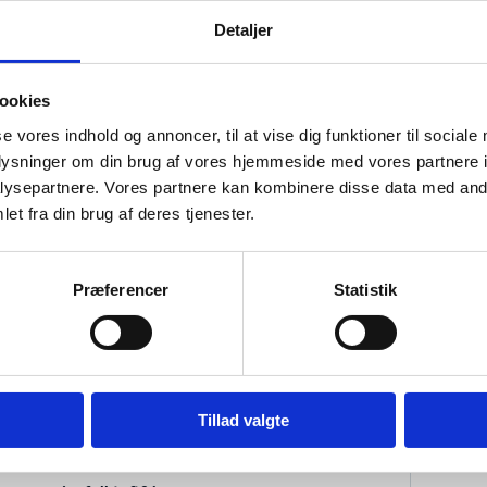
annemarie-falktoft1.jpeg
ann
Detaljer
Size: 5472 x 3648px
Siz
File type: jpeg
Fil
ookies
se vores indhold og annoncer, til at vise dig funktioner til sociale
Download annemarie-falktoft1.... high-res
oplysninger om din brug af vores hjemmeside med vores partnere i
ysepartnere. Vores partnere kan kombinere disse data med andr
et fra din brug af deres tjenester.
Præferencer
Statistik
Tillad valgte