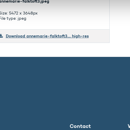
annemarie-falktoft3.jpeg
Size: 5472 x 3648px
File type: jpeg
Download annemarie-falktoft3.... high-res
Contact