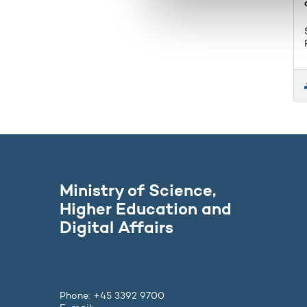
a
l
g
Ministry of Science,
Higher Education and
Digital Affairs
Phone: +45 3392 9700