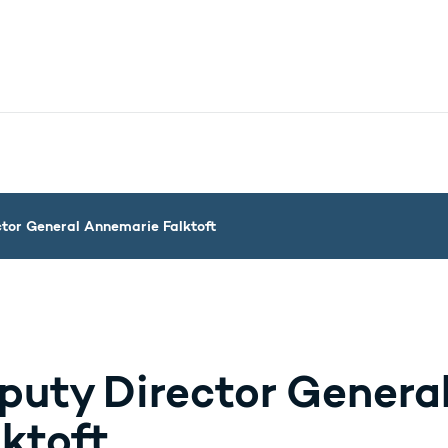
nistry - More links
tor General Annemarie Falktoft
puty Director Genera
lktoft