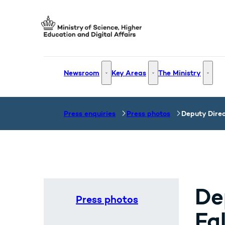
Go to frontpage
Newsroom
Key Areas
The Ministry
Newsroom - More links
Key Areas - More links
The Mi
Press enquiries
Press photos
Deputy Direc
De
Press photos
Fa