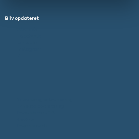
Bliv opdateret
Abonnér
Facebook
LinkedIn
Instagram
X
Tilgængelighedserklæring
Whistleblowerordning
Persondatapolitik
Cookies
Regeringen.dk