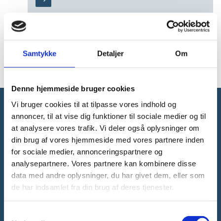
Temaer
Aktuelle temaer på ministeriets arbejdsområder.
Samtykke
Detaljer
Om
Denne hjemmeside bruger cookies
Vi bruger cookies til at tilpasse vores indhold og
annoncer, til at vise dig funktioner til sociale medier og til
Forsknings-, Uddannelses- og
at analysere vores trafik. Vi deler også oplysninger om
Digitaliseringsministeriet
din brug af vores hjemmeside med vores partnere inden
for sociale medier, annonceringspartnere og
analysepartnere. Vores partnere kan kombinere disse
data med andre oplysninger, du har givet dem, eller som
de har indsamlet fra din brug af deres tjenester.
Tlf. 3392 9700
E-mail:
ufm@ufm.dk
S