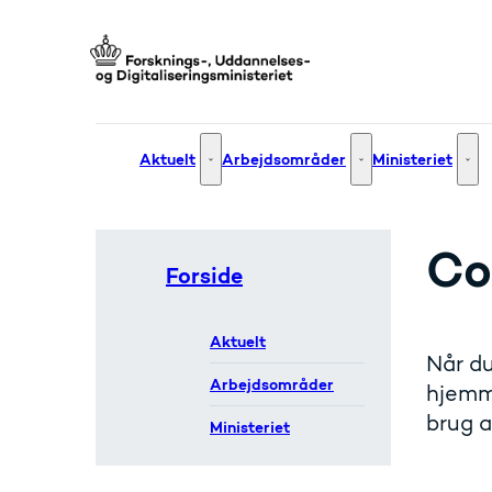
Gå til forsiden
Aktuelt
Arbejdsområder
Ministeriet
Aktuelt - Flere links
Arbejdsområder - Fle
Mini
Co
Forside
Aktuelt
Når du
Arbejdsområder
hjemme
brug a
Ministeriet