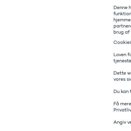
Denne hj
funktion
hjemmes
partner
brug af 
Cookies 
Loven fa
tjeneste
Dette we
vores si
Du kan 
Få mere
Privatliv
Angiv v