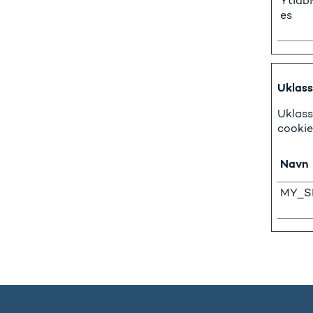
YtIdb
es
Uklassi
Uklass
cookie
Navn
MY_S