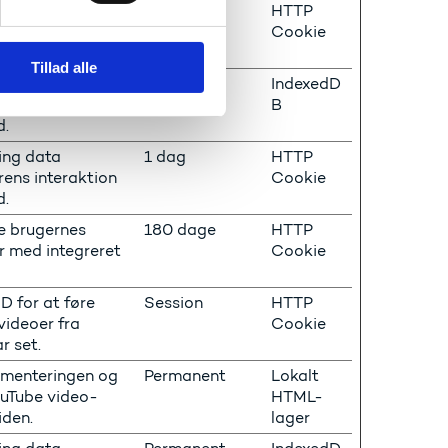
ing data
Session
HTTP
ens interaktion
Cookie
d.
Tillad alle
ing data
Permanent
IndexedD
ens interaktion
B
d.
ing data
1 dag
HTTP
ens interaktion
Cookie
d.
e brugernes
180 dage
HTTP
 med integreret
Cookie
ID for at føre
Session
HTTP
 videoer fra
Cookie
r set.
ementeringen og
Permanent
Lokalt
ouTube video-
HTML-
iden.
lager