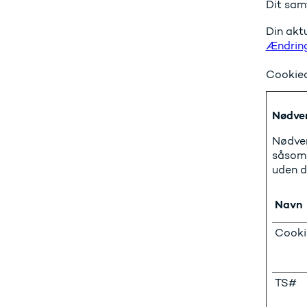
Dit sam
Din aktu
Ændring
Cookied
Nødven
Nødven
såsom 
uden d
Navn
Cooki
TS#