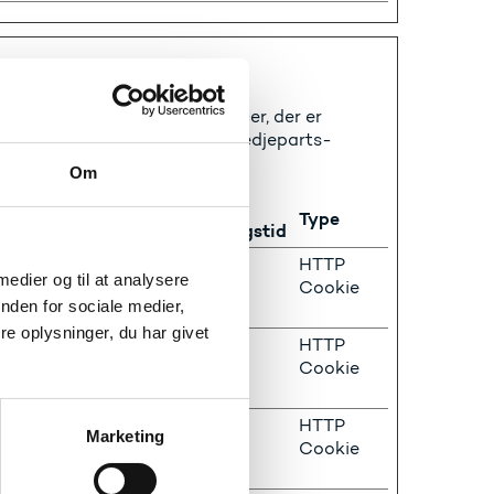
. Hensigten er at vise annoncer, der er
værdifulde for udgivere og tredjeparts-
Om
Maksimal
Type
opbevaringstid
ing data
180 dage
HTTP
 medier og til at analysere
ens interaktion
Cookie
nden for sociale medier,
d.
e oplysninger, du har givet
ideo-afspiller-
Session
HTTP
ilning af en
Cookie
deo
ing data
180 dage
HTTP
Marketing
ens interaktion
Cookie
d.