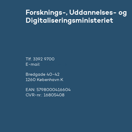
Forsknings-, Uddannelses- og
Digitaliseringsministeriet
Tlf. 3392 9700
E-mail:
ufm@ufm.dk
Bredgade 40-42
1260 København K
EAN: 5798000416604
CVR-nr.: 16805408