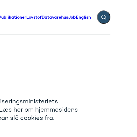
Publikationer
Lovstof
Datavarehus
Job
English
Fold søgefelt ud
iseringsministeriets
r. Læs her om hjemmesidens
an slå cookies fra.