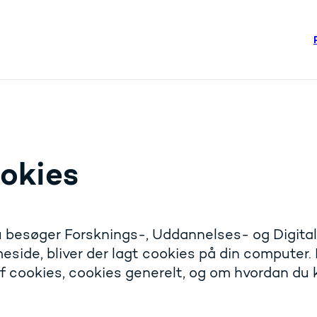
re links
steriet - Flere links
okies
 besøger Forsknings-, Uddannelses- og Digital
side, bliver der lagt cookies på din compute
f cookies, cookies generelt, og om hvordan du k