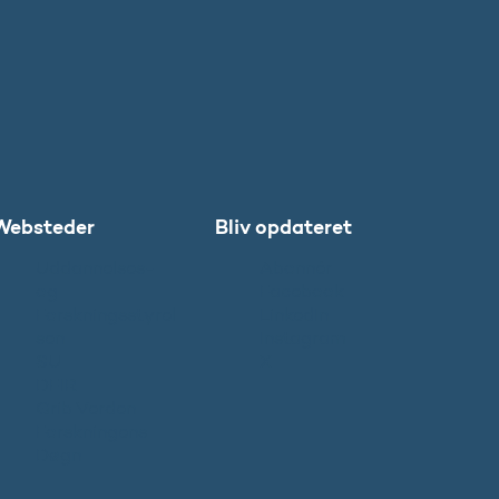
Websteder
Bliv opdateret
Uddannelses-
Abonnér
og
Facebook
Forskningsstyrel
LinkedIn
sen
Instagram
SU
X
DFIR
Grib Verden
Forskningens
Døgn