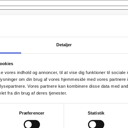
ing (10)
ing cookies bruges til at spore brugere på tværs af websites
nte og engagerende for den enkelte bruger, og dermed mere 
ører.
Detaljer
Udbyder
Formål
ookies
ure-
YouTube
Benyttes til indsaml
se vores indhold og annoncer, til at vise dig funktioner til sociale
OUT_TOKEN
omhandlende bruger
oplysninger om din brug af vores hjemmeside med vores partnere i
med indlejret indhol
ysepartnere. Vores partnere kan kombinere disse data med andr
ure-YEC
YouTube
Gemmer brugerens v
et fra din brug af deres tjenester.
præferencer ved afsp
indlejret YouTube vi
ure-YNID
YouTube
Benyttes til indsaml
Præferencer
Statistik
omhandlende bruger
med indlejret indhol