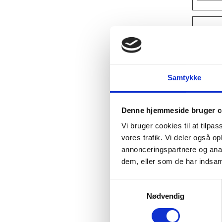
Market
Market
releva
annonc
Samtykke
Navn
Denne hjemmeside bruger c
__Sec
Vi bruger cookies til at tilpas
ROLL
vores trafik. Vi deler også 
annonceringspartnere og anal
__Sec
dem, eller som de har indsaml
S
__Sec
Nødvendig
a
m
t