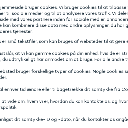
emmeside bruger cookies. Vi bruger cookies til at tilpasse v
er til sociale medier og til at analysere vores trafik. Vi de
ide med vores partnere inden for sociale medier, annoncer
e kan kombinere disse data med andre oplysninger, du har gi
deres tjenester.
er små tekstfiler, som kan bruges af websteder til at gøre e
stslår, at vi kan gemme cookies på din enhed, hvis de er str
, du udtrykkeligt har anmodet om at bruge. For alle andre t
bsted bruger forskellige typer af cookies. Nogle cookies sæ
der.
til enhver tid ændre eller tilbagetrække dit samtykke fra 
 at vide om, hvem vi er, hvordan du kan kontakte os, og hvo
spolitik.
enligst dit samtykke-ID og -dato, når du kontakter os angå