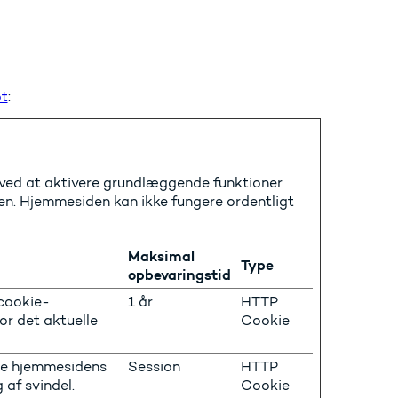
t
:
ved at aktivere grundlæggende funktioner
n. Hjemmesiden kan ikke fungere ordentligt
Maksimal
Type
opbevaringstid
cookie-
1 år
HTTP
or det aktuelle
Cookie
ere hjemmesidens
Session
HTTP
 af svindel.
Cookie