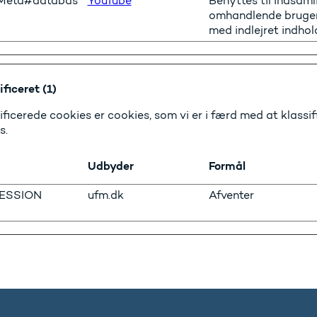
Meta#databas
YouTube
Benyttes til indsaml
omhandlende bruger
med indlejret indhol
ficeret (1)
ificerede cookies er cookies, som vi er i færd med at klas
s.
Udbyder
Formål
ESSION
ufm.dk
Afventer