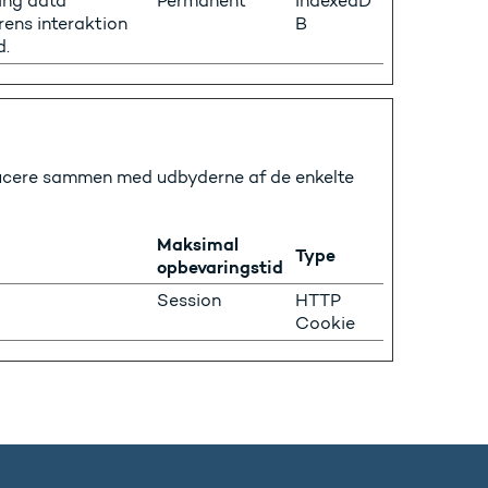
ing data
Permanent
IndexedD
ens interaktion
B
d.
sificere sammen med udbyderne af de enkelte
Maksimal
Type
opbevaringstid
Session
HTTP
Cookie