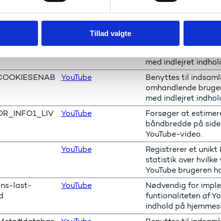
_RESULT_ENTR
YouTube
Benyttes til indsaml
Y
omhandlende bruger
med indlejret indhol
Tillad valgte
atabaseV2:V#
YouTube
Benyttes til indsaml
sRequestsStore
omhandlende bruger
med indlejret indhol
COOKIESENAB
YouTube
Benyttes til indsaml
omhandlende bruger
med indlejret indhol
OR_INFO1_LIV
YouTube
Forsøger at estimer
båndbredde på sider
YouTube-video.
YouTube
Registrerer et unikt 
statistik over hvilke
YouTube brugeren ha
ons-last-
YouTube
Nødvendig for impl
d
funtionaliteten af Y
indhold på hjemmes