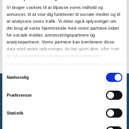
Vi bruger cookies til at tilpasse vores indhold og
Det danske offentlige forsknings- og
innovationssystem kan opdeles i
annoncer, til at vise dig funktioner til sociale medier og til
forskningsudførende aktører, herunder
at analysere vores trafik. Vi deler også oplysninger om
universiteter og øvrige uddannelses- og
din brug af vores hjemmeside med vores partnere inden
forskningsinstitutioner, og
forskningsfinansierende aktører, herunder
for sociale medier, annonceringspartnere og
offentlige og private fonde, samt Forsknings-,
analysepartnere. Vores partnere kan kombinere disse
Uddannelses- og Digitaliseringsministeriet.
data med andre oplysninger, du har givet dem, eller som
de har indsamlet fra din brug af deres tjenester.
S
Nødvendig
a
m
Forsknings-, Uddannelses- og
t
Præferencer
Digitaliseringsministeriet
y
k
k
Statistik
e
v