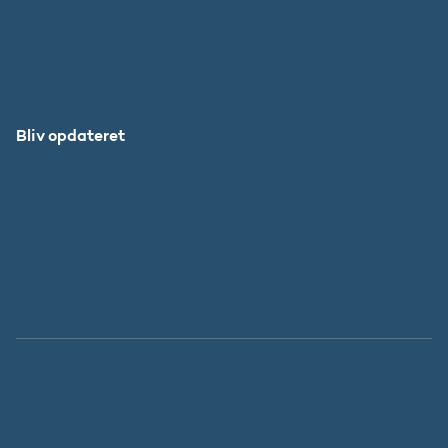
DFIR
Grib Verden
Forskningens Døgn
Bliv opdateret
Abonnér
Facebook
LinkedIn
Instagram
X
Tilgængelighedserklæring
Whistleblowerordning
Persondatapolitik