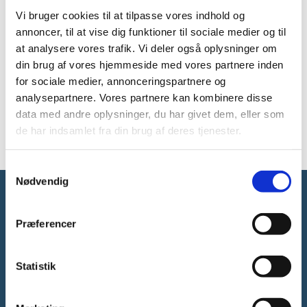
uddannelser, der er udbudt i fællesskab af institutioner
Vi bruger cookies til at tilpasse vores indhold og
fra flere lande. Find vejledning og se hvilke redskaber
annoncer, til at vise dig funktioner til sociale medier og til
det kræver at dokumentere og beskrive kvalifikationer
at analysere vores trafik. Vi deler også oplysninger om
og kompetencer både fra og til udlandet.
din brug af vores hjemmeside med vores partnere inden
for sociale medier, annonceringspartnere og
Læs mere om vurdering og anerkendelse - hos
Uddannelses- og Forskningsstyrelsen
analysepartnere. Vores partnere kan kombinere disse
data med andre oplysninger, du har givet dem, eller som
de har indsamlet fra din brug af deres tjenester.
S
Nødvendig
a
m
Forsknings-, Uddannelses- og
t
Præferencer
Digitaliseringsministeriet
y
k
k
Statistik
e
v