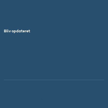
DFIR
Grib Verden
Forskningens Døgn
Bliv opdateret
Abonnér
Facebook
LinkedIn
Instagram
X
Tilgængelighedserklæring
Whistleblowerordning
Persondatapolitik