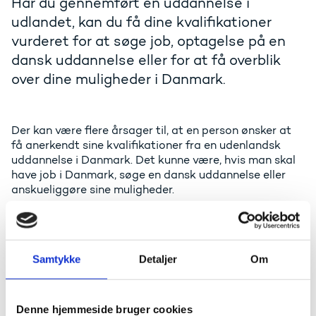
Har du gennemført en uddannelse i
udlandet, kan du få dine kvalifikationer
vurderet for at søge job, optagelse på en
dansk uddannelse eller for at få overblik
over dine muligheder i Danmark.
Der kan være flere årsager til, at en person ønsker at
få anerkendt sine kvalifikationer fra en udenlandsk
uddannelse i Danmark. Det kunne være, hvis man skal
have job i Danmark, søge en dansk uddannelse eller
anskueliggøre sine muligheder.
I Danmark er det Uddannelses- og
Forskningsstyrelsens arbejde at vurdere udenlandske
uddannelser og uddannelser, der er udbudt på tværs af
Samtykke
Detaljer
Om
lande, når de er offentligt anerkendte i
uddannelseslandet.
Uddannelses- og Forskningsstyrelsen har udarbejdet
Denne hjemmeside bruger cookies
kriterier for vurdering af udenlandske uddannelser og