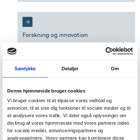
Forskning og innovation
Forskning og innovation udgør et vigtigt bidrag til
samfundsudviklingen, både når det kommer til at
udvikle løsninger på tidens store udfordringer, og
når det kommer til at skabe økonomisk vækst,
velstand og nye arbejdspladser i Danmark.
Samtykke
Detaljer
Om
Denne hjemmeside bruger cookies
Vi bruger cookies til at tilpasse vores indhold og
annoncer, til at vise dig funktioner til sociale medier og til
Internationalt forsknings- og
at analysere vores trafik. Vi deler også oplysninger om
innovationssamarbejde
din brug af vores hjemmeside med vores partnere inden
for sociale medier, annonceringspartnere og
Danmark har tradition for et stærkt internationalt
forsknings- og innovationssamarbejde.
analysepartnere. Vores partnere kan kombinere disse