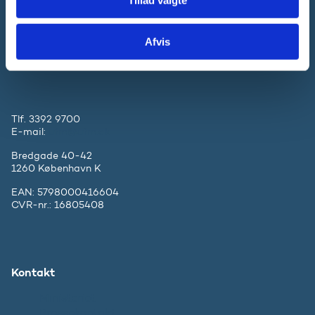
Tillad valgte
Forsknings-, Uddannelses- og
Digitaliseringsministeriet
Afvis
Tlf. 3392 9700
E-mail:
ufm@ufm.dk
Bredgade 40-42
1260 København K
EAN: 5798000416604
CVR-nr.: 16805408
Kontakt
Ministeriet
Pressekontakt