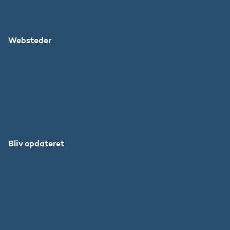
Websteder
Uddannelses- og Forskningsstyrelsen
SU
DFIR
Grib Verden
Forskningens Døgn
Bliv opdateret
Abonnér
Facebook
LinkedIn
Instagram
X