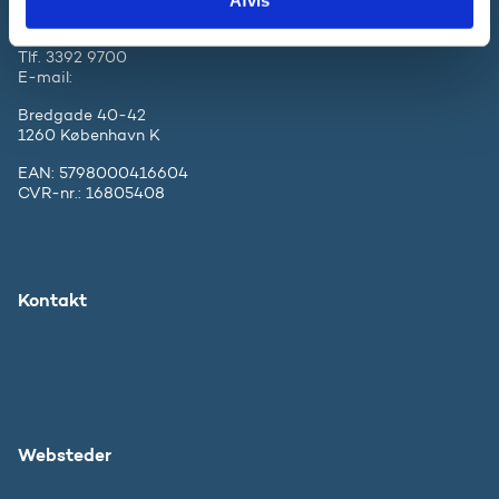
Tlf. 3392 9700
E-mail:
ufm@ufm.dk
Bredgade 40-42
1260 København K
EAN: 5798000416604
CVR-nr.: 16805408
Kontakt
Ministeriet
Pressekontakt
Websteder
Uddannelses- og Forskningsstyrelsen