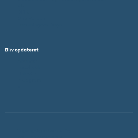
SU
DFIR
Grib Verden
Forskningens Døgn
Bliv opdateret
Abonnér
Facebook
LinkedIn
Instagram
X
Tilgængelighedserklæring
Whistleblowerordning