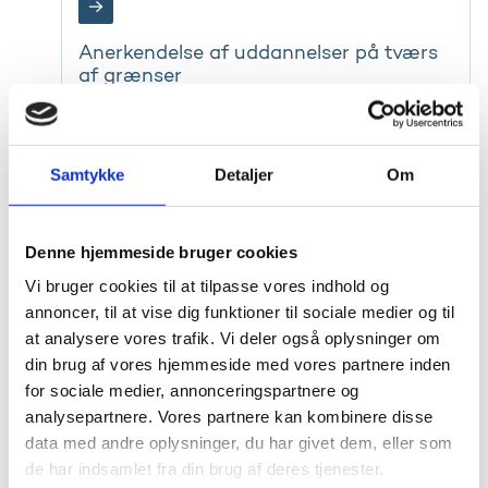
Anerkendelse af uddannelser på tværs
af grænser
Har du gennemført en uddannelse i udlandet, kan
du få dine kvalifikationer vurderet for at søge job,
optagelse på en dansk uddannelse eller for at få
overblik over dine muligheder i Danmark.
Samtykke
Detaljer
Om
Denne hjemmeside bruger cookies
Vi bruger cookies til at tilpasse vores indhold og
annoncer, til at vise dig funktioner til sociale medier og til
Internationale studerende i Danmark
at analysere vores trafik. Vi deler også oplysninger om
din brug af vores hjemmeside med vores partnere inden
Internationale studerende styrker kvaliteten,
diversiteten og det globale udsyn i det danske
for sociale medier, annonceringspartnere og
uddannelsessystem.
analysepartnere. Vores partnere kan kombinere disse
data med andre oplysninger, du har givet dem, eller som
de har indsamlet fra din brug af deres tjenester.