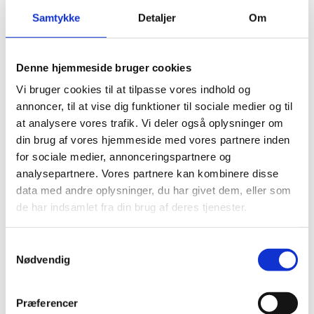
Samtykke
Detaljer
Om
Hjemmesiden ufm.dk giver en samlet indgang til
Forsknings-, Uddannelses- og
Digitaliseringsministeriets arbejdsområder og
organisation.
Denne hjemmeside bruger cookies
Vi bruger cookies til at tilpasse vores indhold og
annoncer, til at vise dig funktioner til sociale medier og til
at analysere vores trafik. Vi deler også oplysninger om
din brug af vores hjemmeside med vores partnere inden
for sociale medier, annonceringspartnere og
Kodeks for ministeriets sociale medier
analysepartnere. Vores partnere kan kombinere disse
Forsknings-, Uddannelses- og
data med andre oplysninger, du har givet dem, eller som
Digitaliseringsministeriet ønsker at skabe en åben,
de har indsamlet fra din brug af deres tjenester.
saglig og respektfuld dialog på ministeriets
sociale medier. Vi opfordrer derfor alle til at
bidrage konstruktivt og til at kommentere på
S
sagen frem for personen.
Nødvendig
a
m
t
Præferencer
y