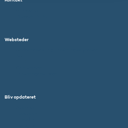
Ministeriet
Pressekontakt
Websteder
Uddannelses- og Forskningsstyrelsen
SU
DFIR
Grib Verden
Forskningens Døgn
Bliv opdateret
Abonnér
Facebook
LinkedIn
Instagram