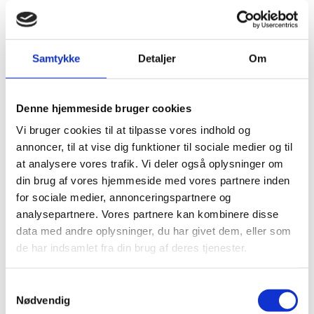
Udbud og indkøb
Her finder du information om udbud og indkøb
Samtykke
Detaljer
Om
under Forsknings-, Uddannelses- og
Digitaliseringministeriet.
Denne hjemmeside bruger cookies
Vi bruger cookies til at tilpasse vores indhold og
annoncer, til at vise dig funktioner til sociale medier og til
at analysere vores trafik. Vi deler også oplysninger om
Råd, nævn, udvalg og fonde
din brug af vores hjemmeside med vores partnere inden
for sociale medier, annonceringspartnere og
Råd, nævn, udvalg og fonde, som hører under eller
analysepartnere. Vores partnere kan kombinere disse
samarbejder med Uddannelses- og
Forskningsministeriet.
data med andre oplysninger, du har givet dem, eller som
de har indsamlet fra din brug af deres tjenester.
S
Nødvendig
a