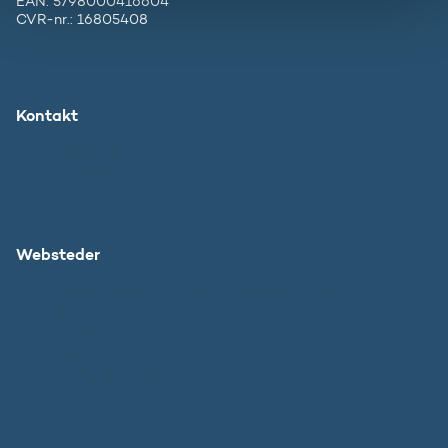
EAN: 5798000416604
CVR-nr.: 16805408
Kontakt
Ministeriet
Pressekontakt
Websteder
Uddannelses- og Forskningsstyrelsen
SU
DFIR
Grib Verden
Forskningens Døgn