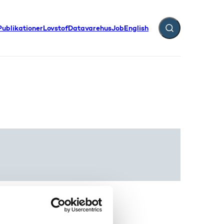
Publikationer
Lovstof
Datavarehus
Job
English
Fold søgefelt ud