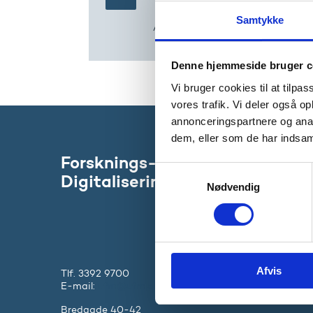
Samtykke
Aktuelle temaer på ministeriets 
Denne hjemmeside bruger c
Vi bruger cookies til at tilpas
vores trafik. Vi deler også 
annonceringspartnere og anal
dem, eller som de har indsaml
Forsknings-, Uddannelses- og
S
Digitaliseringsministeriet
Nødvendig
a
m
t
y
k
Afvis
k
Tlf. 3392 9700
E-mail:
ufm@ufm.dk
e
v
Bredgade 40-42