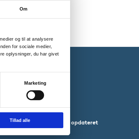
Om
 medier og til at analysere
nden for sociale medier,
e oplysninger, du har givet
Marketing
Tillad alle
Websteder
Bliv opdateret
Uddannelses-
Abonnér