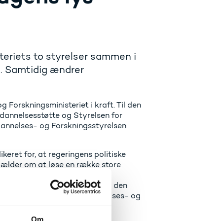
eriets to styrelser sammen i
. Samtidig ændrer
Forskningsministeriet i kraft. Til den
Uddannelsesstøtte og Styrelsen for
dannelses- og Forskningsstyrelsen.
keret for, at regeringens politiske
et gælder om at løse en række store
annelses-Danmark, der hænger
eriet, og jeg tror på, at vi på den
, departementschef i Uddannelses- og
Om