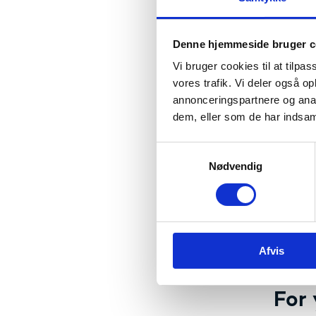
Hans Mü
bliver 
nye styr
Denne hjemmeside bruger c
- De to
Vi bruger cookies til at tilpas
sammenl
vores trafik. Vi deler også 
skabe e
annonceringspartnere og anal
processe
dem, eller som de har indsaml
Pederse
Den nye
S
Nødvendig
a
I depar
m
t
Den nye 
y
k
Afvis
k
e
v
For 
a