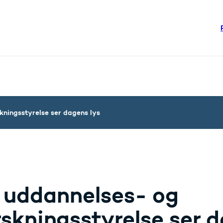
re links
steriet - Flere links
kningsstyrelse ser dagens lys
 uddannelses- og
rskningsstyrelse ser d