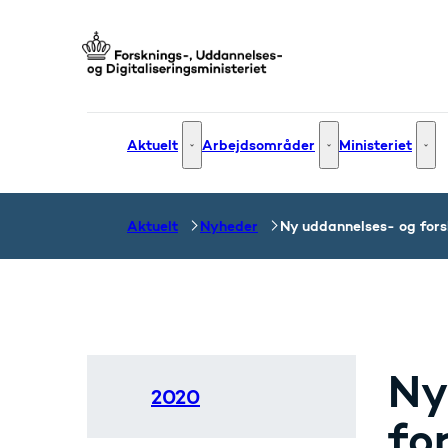
Gå til forsiden
Aktuelt
Arbejdsområder
Ministeriet
Aktuelt - Flere links
Arbejdsområder - Fle
Mini
Aktuelt
Nyheder
Ny uddannelses- og fors
Ny
2020
fo