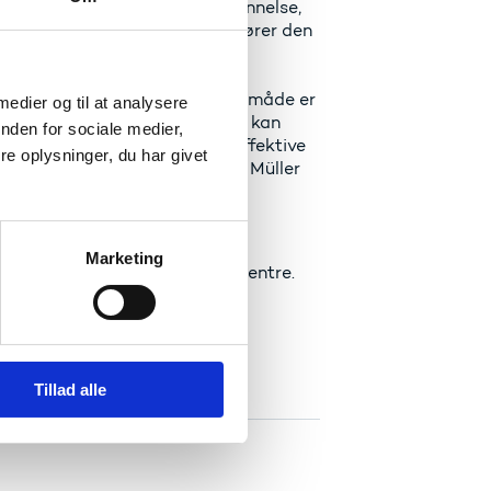
yrelsen for Forskning og Uddannelse,
nes fire nuværende vicedirektører den
igtig mange opgaver og på den måde er
 medier og til at analysere
at vi med den nye organisering kan
nden for sociale medier,
rbejdsdeling og smidige og effektive
e oplysninger, du har givet
 omverden til gode, siger Hans Müller
ontorer.
Marketing
e organiseringsform med fem centre.
df)
Tillad alle
: