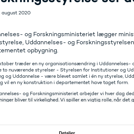
. august 2020
elses- og Forskningsministeriet lægger minist
styrelse, Uddannelses- og Forskningsstyrelsen
tementet opbygning.
ktober træder en ny organisationsændring i Uddannelses- og 
de to nuværende styrelser - Styrelsen for Institutioner og 
ng og Uddannelse - være blevet samlet i én ny styrelse, Ud
g vil en ny konstruktion i departementet have taget form.
nnelses- og Forskningsministeriet arbejder vi hver dag dedi
nger bliver til virkelighed. Vi spiller en vigtig rolle, når d
sudfordringer som f.eks. den grønne omstilling og et udd
Den nye organisering er en naturlig videreudvikling af minist
n løse vores opgaver endnu bedre, siger Hanne Meldgaard
gsministeriet.
Detaljer