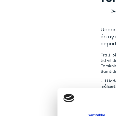
24
Uddann
én ny 
depar
Fra 1. o
tid vil 
Forskni
Samtidi
- I Udda
målsætni
samfund
sammen. 
måde ka
Forsknin
Samtykke