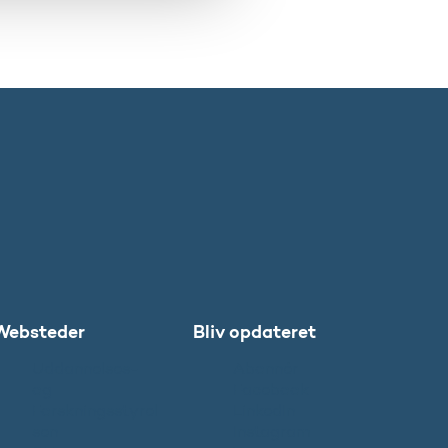
Websteder
Bliv opdateret
Uddannelses-
Abonnér
og
Facebook
Forskningsstyrel
LinkedIn
sen
Instagram