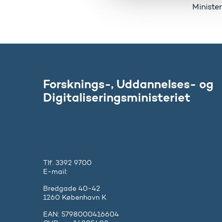
l
Minister
g
Forsknings-, Uddannelses- og
Digitaliseringsministeriet
Tlf. 3392 9700
E-mail:
ufm@ufm.dk
Bredgade 40-42
1260 København K
EAN: 5798000416604