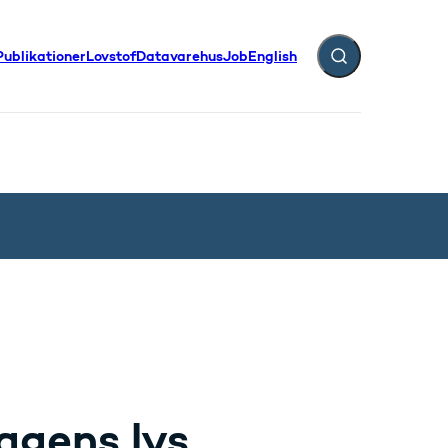
Publikationer
Lovstof
Datavarehus
Job
English
Fold søgefelt ud
agens lys