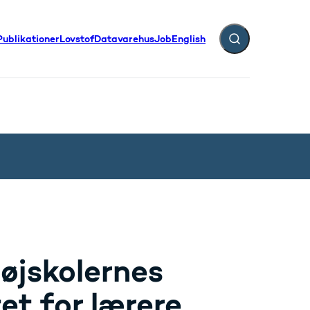
Publikationer
Lovstof
Datavarehus
Job
English
Fold søgefelt ud
øjskolernes
et for lærere