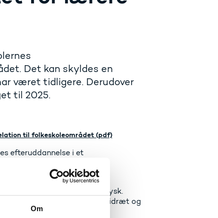
olernes
rådet. Det kan skyldes en
har været tidligere. Derudover
t til 2025.
elation til folkeskoleområdet (pdf)
es efteruddannelse i et
ent.
ag som geografi, historie,
rogfagene dansk, fransk og tysk.
viteten i fag som billedkunst, idræt og
Om