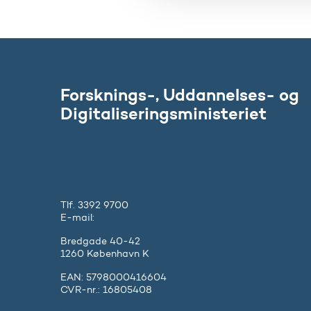
g
Forsknings-, Uddannelses- og
Digitaliseringsministeriet
Tlf. 3392 9700
E-mail:
ufm@ufm.dk
Bredgade 40-42
1260 København K
EAN: 5798000416604
CVR-nr.: 16805408