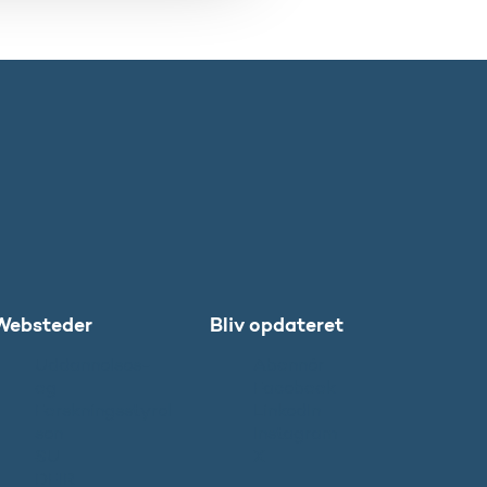
Websteder
Bliv opdateret
Uddannelses-
Abonnér
og
Facebook
Forskningsstyrel
LinkedIn
sen
Instagram
SU
X
DFIR