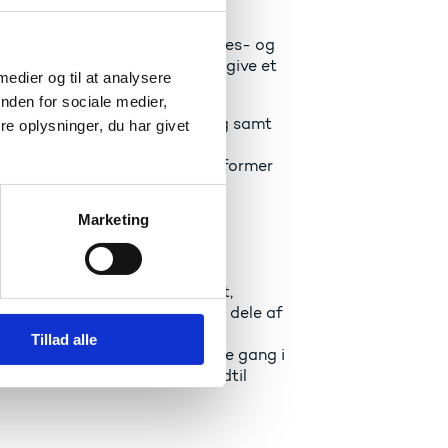
fsat 1 milliard kroner til
 central indsats for Uddannelses- og
anske Professionshøjskoler at give et
 medier og til at analysere
nden for sociale medier,
eruddannelse i folkeskolens fag samt
e oplysninger, du har givet
ennemført på landets seks
ene omfatter således ikke alle former
Marketing
- og Undervisningsministeriet,
en løbende monitorering af de dele af
vitet, som skal understøtte
Tillad alle
en, som blev gennemført første gang i
anske Professionshøjskoler indtil