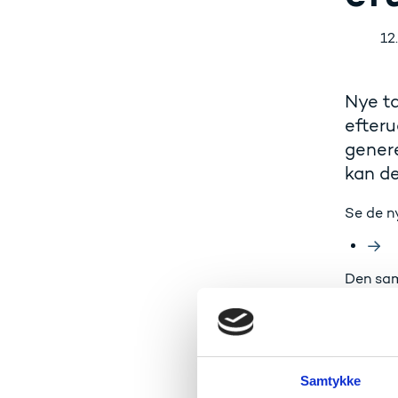
12
Nye ta
efteru
genere
kan de
Se de ny
Den saml
undervi
Der har 
kristen
Derimod 
Samtykke
musik.