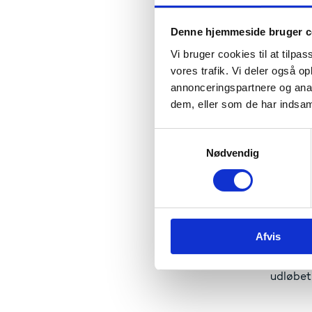
Siden øk
efterud
Denne hjemmeside bruger c
Forskni
Vi bruger cookies til at tilpas
fagligt 
vores trafik. Vi deler også 
Profess
annonceringspartnere og anal
for særl
dem, eller som de har indsaml
professi
for eft
S
Nødvendig
a
m
Bag
t
Uddanne
y
Danske 
k
profess
Afvis
k
folkesk
e
2014, u
v
udløbet
a
l