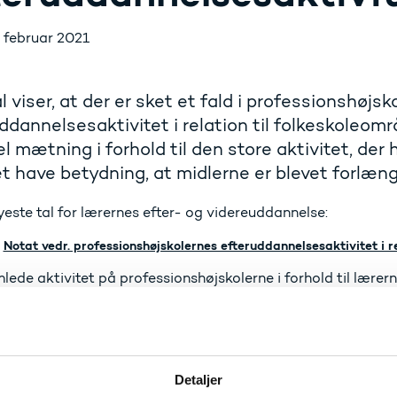
. februar 2021
l viser, at der er sket et fald i professionshøjsk
ddannelsesaktivitet i relation til folkeskoleom
l mætning i forhold til den store aktivitet, der 
t have betydning, at midlerne er blevet forlænge
este tal for lærernes efter- og videreuddannelse:
Notat vedr. professionshøjskolernes efteruddannelsesaktivitet i r
ede aktivitet på professionshøjskolerne i forhold til lærern
sningsfag er fra 2017/2018 til 2018/2019 faldet med 24 proc
blandt andet været et fald i efteruddannelsesaktiviteten i f
domskundskab/religion, madkundskab, natur/teknologi og sp
er der blandt andet sket en stigning i efteruddannelsesakti
Detaljer