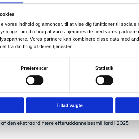
onomiaftalen mellem regeringen og KL i 2014, hvor der blev a
dannelse som følge af folkeskolereformen, har det været en
ookies
ngsministeriet, Børne- og Undervisningsministeriet, KL og D
se vores indhold og annoncer, til at vise dig funktioner til sociale
løft til lærerne i form af målrettet efteruddannelse.
oplysninger om din brug af vores hjemmeside med vores partnere i
ionshøjskolernes efteruddannelsesaktivitet opgøres for eft
ysepartnere. Vores partnere kan kombinere disse data med andr
ige indsatsområder som f.eks. inklusion, vejledning og it g
et fra din brug af deres tjenester.
onshøjskoler, herunder Center for Undervisningsmidler. Tall
eruddannelse blandt folkeskolens lærere.
Præferencer
Statistik
grund
lses- og Forskningsministeriet har i samarbejde med Børne
Professionshøjskoler, Skolelederforeningen og KL igangsat 
ionshøjskolernes efter- og videreuddannelsesudbud og -akti
Tillad valgte
olereformen og følge op på økonomiaftalen for 2014. Måling
dføres årligt af Uddannelses- og Forskningsministeriet og D
 af den ekstraordinære efteruddannelsesmilliard i 2025.