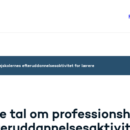
re links
steriet - Flere links
jskolernes efteruddannelsesaktivitet for lærere
e tal om professionsh
teruddannelsesaktivit