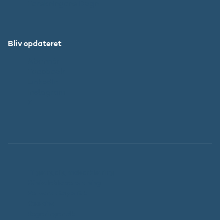
Forskningens Døgn
Bliv opdateret
Abonnér
Facebook
LinkedIn
Instagram
X
Tilgængelighedserklæring
Whistleblowerordning
Persondatapolitik
Cookies
Regeringen.dk