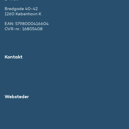
Bredgade 40-42
1260 København K
EAN: 5798000416604
CVR-nr.: 16805408
Kontakt
Ministeriet
Pressekontakt
Websteder
Uddannelses- og Forskningsstyrelsen
SU
DFIR
Grib Verden