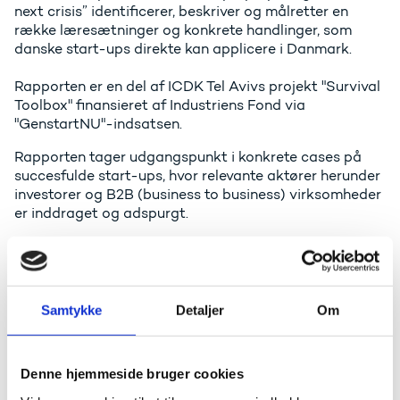
next crisis” identificerer, beskriver og målretter en
række læresætninger og konkrete handlinger, som
danske start-ups direkte kan applicere i Danmark.
Rapporten er en del af ICDK Tel Avivs projekt "Survival
Toolbox" finansieret af Industriens Fond via
"GenstartNU"-indsatsen.
Rapporten tager udgangspunkt i konkrete cases på
succesfulde start-ups, hvor relevante aktører herunder
investorer og B2B (business to business) virksomheder
er inddraget og adspurgt.
Rapporten er opdelt i 4 primære kapitler, som:
Introducerer nedslagspunkter i seneste krisetider,
hvor Israel ikke kun har overlevet disse, men endda
Samtykke
Detaljer
Om
er kommet stærkere ud på den anden side
sammenlignet med øvrige lande. Dette inkluderer
Finanskrisen i 2008.
Denne hjemmeside bruger cookies
Beskriver nuværende og særegne
rammebetingelser for start-ups i Israel herunder en