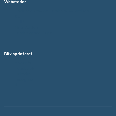
Websteder
Uddannelses- og Forskningsstyrelsen
SU
DFIR
Grib Verden
Forskningens Døgn
Bliv opdateret
Abonnér
Facebook
LinkedIn
Instagram
X