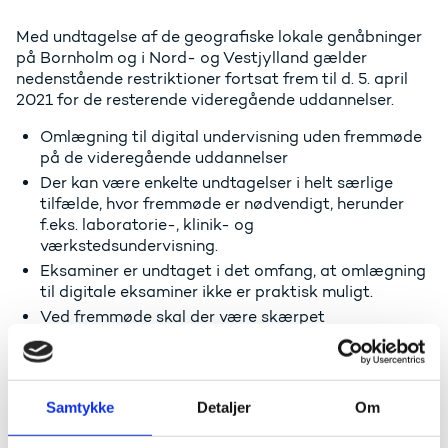
Med undtagelse af de geografiske lokale genåbninger
på Bornholm og i Nord- og Vestjylland gælder
nedenstående restriktioner fortsat frem til d. 5. april
2021 for de resterende videregående uddannelser.
Omlægning til digital undervisning uden fremmøde
på de videregående uddannelser
Der kan være enkelte undtagelser i helt særlige
tilfælde, hvor fremmøde er nødvendigt, herunder
f.eks. laboratorie-, klinik- og
værkstedsundervisning.
Eksaminer er undtaget i det omfang, at omlægning
til digitale eksaminer ikke er praktisk muligt.
Ved fremmøde skal der være skærpet
opmærksomhed på ikke at møde op med
symptomer på sygdom, håndhygiejne, rengøring,
afstand og mundbind. Der er desuden krav om brug
af mundbind eller visir på
Samtykke
Detaljer
Om
uddannelsesinstitutionerne.
Offentlige arbejdsgivere opfordres til at sende alle