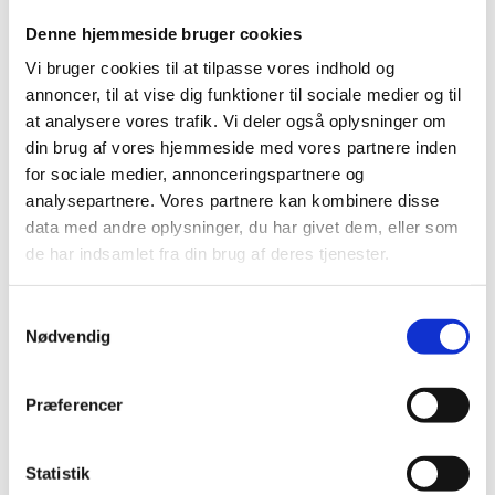
medarbejdere, der ikke varetager kritiske
Denne hjemmeside bruger cookies
funktioner, hjem. De pågældende bør så vidt muligt
arbejde hjemmefra.
Vi bruger cookies til at tilpasse vores indhold og
annoncer, til at vise dig funktioner til sociale medier og til
Biblioteker skal holde lukket for offentligheden med
undtagelse af aflevering og udlån til forsknings- og
at analysere vores trafik. Vi deler også oplysninger om
undervisningsbrug.
din brug af vores hjemmeside med vores partnere inden
Afstandsanbefalingen på de videregående
for sociale medier, annonceringspartnere og
uddannelser er 2 meter.
analysepartnere. Vores partnere kan kombinere disse
Skærpede indrejserestriktioner, herunder:
data med andre oplysninger, du har givet dem, eller som
Internationale studerende, der har bopæl i
de har indsamlet fra din brug af deres tjenester.
Danmark, eller har en gyldig opholdstilladelse, vil
fortsat have mulighed for at rejse ind i landet.
S
Det betragtes ikke som et anerkendelsesværdigt
Nødvendig
a
formål ved indrejse i Danmark alene at være
m
studerende.
t
Præferencer
Læs pjecen: Yderligere genåbning af Danmark (pdf)
y
- på Coronasmitte.dk
k
k
Statistik