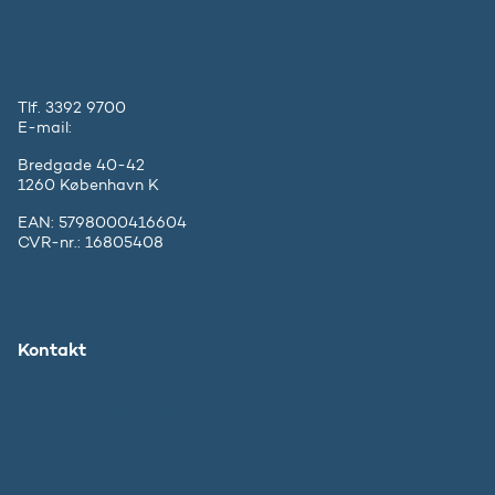
Tlf. 3392 9700
E-mail:
ufm@ufm.dk
Bredgade 40-42
1260 København K
EAN: 5798000416604
CVR-nr.: 16805408
Kontakt
Ministeriet
Pressekontakt