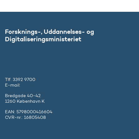
Forsknings-, Uddannelses- og
Digitaliseringsministeriet
Tlf. 3392 9700
E-mail:
ufm@ufm.dk
Bredgade 40-42
1260 København K
EAN: 5798000416604
CVR-nr.: 16805408