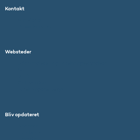
Kontakt
Ministeriet
Pressekontakt
Websteder
Uddannelses- og Forskningsstyrelsen
SU
DFIR
Grib Verden
Forskningens Døgn
Bliv opdateret
Abonnér
Facebook
LinkedIn