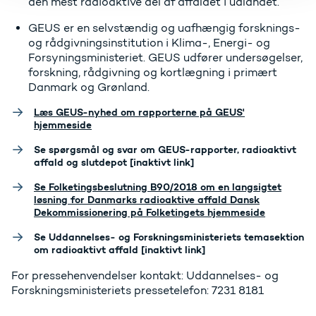
den mest radioaktive del af affaldet i udlandet.
GEUS er en selvstændig og uafhængig forsknings-
og rådgivningsinstitution i Klima-, Energi- og
Forsyningsministeriet. GEUS udfører undersøgelser,
forskning, rådgivning og kortlægning i primært
Danmark og Grønland.
Læs GEUS-nyhed om rapporterne på GEUS'
hjemmeside
Se spørgsmål og svar om GEUS-rapporter, radioaktivt
affald og slutdepot [inaktivt link]
Se Folketingsbeslutning B90/2018 om en langsigtet
løsning for Danmarks radioaktive affald Dansk
Dekommissionering på Folketingets hjemmeside
Se Uddannelses- og Forskningsministeriets temasektion
om radioaktivt affald [inaktivt link]
For pressehenvendelser kontakt: Uddannelses- og
Forskningsministeriets pressetelefon: 7231 8181