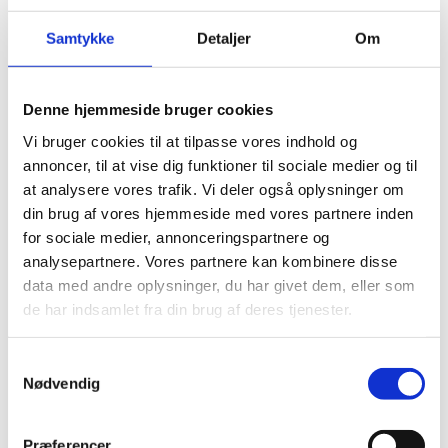
affald fra?
Danmarks radioaktive affald stammer fra
Samtykke
Detaljer
Om
afviklingen af de nukleare anlæg på
Forskningscenter Risø og fra brug af radioaktive
stoffer i sundhedsvæsen, industri og forskning.
Denne hjemmeside bruger cookies
På Forskningscenter Risø blev der udført forskning
Vi bruger cookies til at tilpasse vores indhold og
i blandt andet tre forskningsreaktorer i perioden
annoncer, til at vise dig funktioner til sociale medier og til
1957-2001.
at analysere vores trafik. Vi deler også oplysninger om
din brug af vores hjemmeside med vores partnere inden
Siden 2003 har den statslige virksomhed Dansk
Dekommissionering haft til opgave at nedrive de
for sociale medier, annonceringspartnere og
nukleare anlæg på Risø, og affaldet herfra udgør
analysepartnere. Vores partnere kan kombinere disse
størstedelen af det radioaktive affald.
data med andre oplysninger, du har givet dem, eller som
de har indsamlet fra din brug af deres tjenester.
Dansk Dekommissionering modtager desuden
affald fra brugere af radioaktive stoffer, i alt ca. 8
m3 om året.
S
Nødvendig
a
m
Fakta:
t
Præferencer