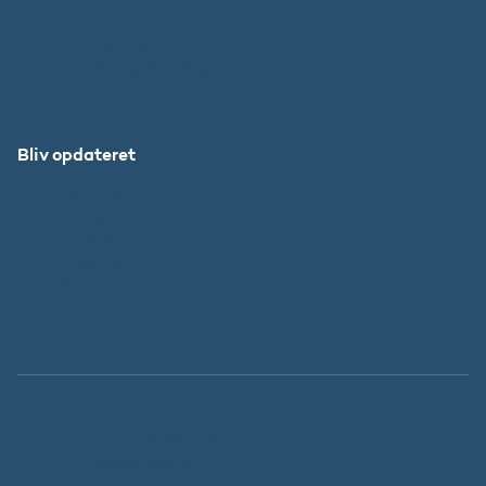
DFIR
Grib Verden
Forskningens Døgn
Bliv opdateret
Abonnér
Facebook
LinkedIn
Instagram
X
Tilgængelighedserklæring
Whistleblowerordning
Persondatapolitik