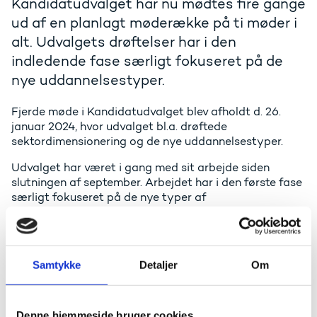
Kandidatudvalget har nu mødtes fire gange
ud af en planlagt møderække på ti møder i
alt. Udvalgets drøftelser har i den
indledende fase særligt fokuseret på de
nye uddannelsestyper.
Fjerde møde i Kandidatudvalget blev afholdt d. 26.
januar 2024, hvor udvalget bl.a. drøftede
sektordimensionering og de nye uddannelsestyper.
Udvalget har været i gang med sit arbejde siden
slutningen af september. Arbejdet har i den første fase
særligt fokuseret på de nye typer af
kandidatuddannelser i det nye uddannelseslandskab.
Drøftelserne af de nye typer af kandidatuddannelser
har bl.a. handlet om, hvad der skal kendetegne en
kandidatuddannelse på 75 ECTS, og hvordan
Samtykke
Detaljer
Om
fleksibilitet i tilrettelæggelse af en
erhvervskandidatuddannelse kan bruges til at gøre
uddannelserne endnu mere attraktive for både
Denne hjemmeside bruger cookies
studerende og virksomheder. Det forventes, at