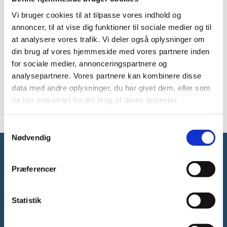
drøftelserne om rammerne for de nye
Vi bruger cookies til at tilpasse vores indhold og
kandidatuddannelser vil pågå frem mod, at
annoncer, til at vise dig funktioner til sociale medier og til
Kandidatudvalget kommer med sin delafrapportering
at analysere vores trafik. Vi deler også oplysninger om
sidst på foråret.
din brug af vores hjemmeside med vores partnere inden
Kandidatudvalget vil løbende lægge yderligere
for sociale medier, annonceringspartnere og
information ud omkring arbejdet i udvalget.
analysepartnere. Vores partnere kan kombinere disse
data med andre oplysninger, du har givet dem, eller som
Næste møde i Kandidatudvalget er d. 28. februar, hvor
de har indsamlet fra din brug af deres tjenester.
det bl.a. forventes, at der vil være fokus på
tværgående hensyn i omlægning af uddannelser.
S
Nødvendig
a
m
Forsknings-, Uddannelses- og
t
Præferencer
Digitaliseringsministeriet
y
k
k
Statistik
e
v