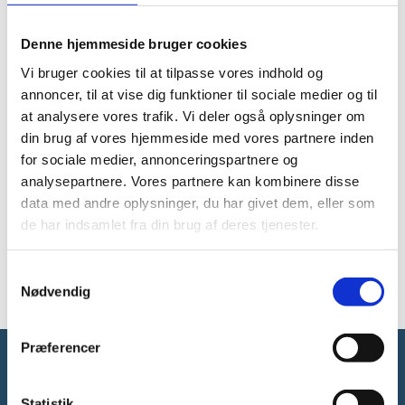
finansiel indsigt.
Bestyrelsen består af en formand og otte medlemmer.
Denne hjemmeside bruger cookies
Danmarks Grundforskningsfond er en uafhængig fond,
Vi bruger cookies til at tilpasse vores indhold og
der skal styrke Danmarks forskningsmæssige
annoncer, til at vise dig funktioner til sociale medier og til
udviklingsevne ved at finansiere enestående forskning
at analysere vores trafik. Vi deler også oplysninger om
på internationalt niveau. Medlemmerne i bestyrelsen
din brug af vores hjemmeside med vores partnere inden
udpeges for en fireårig periode med mulighed for
for sociale medier, annonceringspartnere og
genudpegning.
analysepartnere. Vores partnere kan kombinere disse
Læs mere om Danmarks Grundforskningsfonds
data med andre oplysninger, du har givet dem, eller som
bestyrelse
de har indsamlet fra din brug af deres tjenester.
Læs om de to nye medlemmer i Danmarks
Grundforskningsfonds bestyrelse
S
Nødvendig
a
m
t
Præferencer
y
k
Forsknings-, Uddannelses- og
k
Statistik