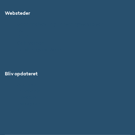
Websteder
Uddannelses- og Forskningsstyrelsen
SU
DFIR
Grib Verden
Forskningens Døgn
Bliv opdateret
Abonnér
Facebook
LinkedIn
Instagram
X