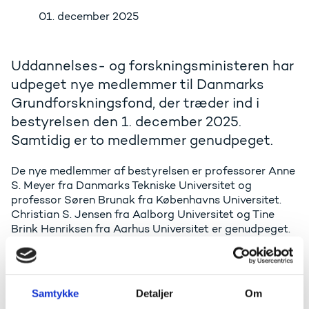
01. december 2025
Uddannelses- og forskningsministeren har
udpeget nye medlemmer til Danmarks
Grundforskningsfond, der træder ind i
bestyrelsen den 1. december 2025.
Samtidig er to medlemmer genudpeget.
De nye medlemmer af bestyrelsen er professorer Anne
S. Meyer fra Danmarks Tekniske Universitet og
professor Søren Brunak fra Københavns Universitet.
Christian S. Jensen fra Aalborg Universitet og Tine
Brink Henriksen fra Aarhus Universitet er genudpeget.
Der er ved udpegningerne af de nye medlemmer lagt
vægt på, at de har indsigt i forskning på internationalt
niveau, og at den samlede bestyrelse har kompetencer
Samtykke
Detaljer
Om
inden for alle videnskabelige hovedområder samt