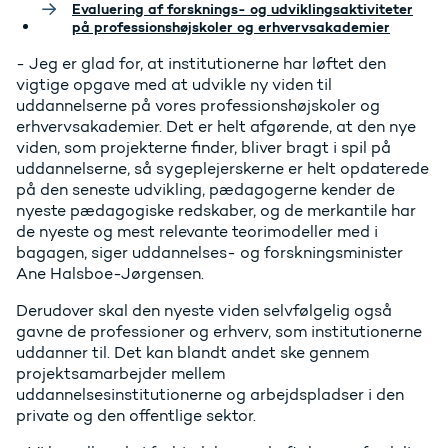
Evaluering af forsknings- og udviklingsaktiviteter
på professionshøjskoler og erhvervsakademier
- Jeg er glad for, at institutionerne har løftet den
vigtige opgave med at udvikle ny viden til
uddannelserne på vores professionshøjskoler og
erhvervsakademier. Det er helt afgørende, at den nye
viden, som projekterne finder, bliver bragt i spil på
uddannelserne, så sygeplejerskerne er helt opdaterede
på den seneste udvikling, pædagogerne kender de
nyeste pædagogiske redskaber, og de merkantile har
de nyeste og mest relevante teorimodeller med i
bagagen, siger uddannelses- og forskningsminister
Ane Halsboe-Jørgensen.
Derudover skal den nyeste viden selvfølgelig også
gavne de professioner og erhverv, som institutionerne
uddanner til. Det kan blandt andet ske gennem
projektsamarbejder mellem
uddannelsesinstitutionerne og arbejdspladser i den
private og den offentlige sektor.