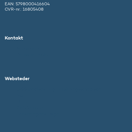
EAN: 5798000416604
CVR-nr.: 16805408
Kontakt
Ministeriet
Pressekontakt
Websteder
Uddannelses- og Forskningsstyrelsen
SU
DFIR
Grib Verden
Forskningens Døgn