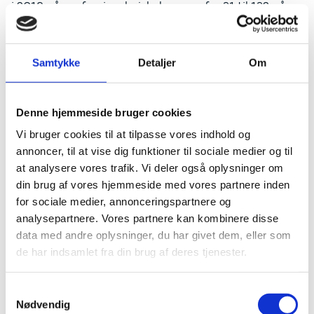
i 2018 på professionshøjskolerne og fra 31 til 132 på
erhvervsakademierne.
- Vi producerer viden, som ofte kan anvendes meget
direkte i for eksempel daginstitutioner eller i
Samtykke
Detaljer
Om
folkeskolen, hvor den gennem dygtige
fagprofessionelle bidrager til at styrke børnene i deres
færd gennem livet. Vi er glade for at få bekræftet, at
Denne hjemmeside bruger cookies
det virker; ikke mindst på grund af et solidt
Vi bruger cookies til at tilpasse vores indhold og
samarbejde med for eksempel kommuner og sygehuse
samt universiteterne. Endnu mere motiverende er det,
annoncer, til at vise dig funktioner til sociale medier og til
at vi oplever politisk vilje til at styrke vores
at analysere vores trafik. Vi deler også oplysninger om
praksisnære og anvendelsesorienterede forskning. Den
din brug af vores hjemmeside med vores partnere inden
opbakning er nødvendig for gennem uddannelse at
for sociale medier, annonceringspartnere og
skabe myndige professionelle, der skaber velfærd,
analysepartnere. Vores partnere kan kombinere disse
vækst og demokratisk udvikling i samfundet, siger
data med andre oplysninger, du har givet dem, eller som
Stefan Hermann, formand for Danske
de har indsamlet fra din brug af deres tjenester.
Professionshøjskoler.
Også Danske Erhvervsakademier er tilfreds med
S
resultaterne fra evalueringen, der viser
Nødvendig
a
nødvendigheden af at gennemføre praksisnære