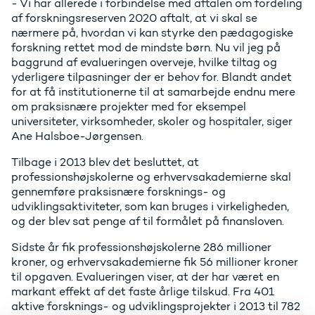
- Vi har allerede i forbindelse med aftalen om fordeling
af forskningsreserven 2020 aftalt, at vi skal se
nærmere på, hvordan vi kan styrke den pædagogiske
forskning rettet mod de mindste børn. Nu vil jeg på
baggrund af evalueringen overveje, hvilke tiltag og
yderligere tilpasninger der er behov for. Blandt andet
for at få institutionerne til at samarbejde endnu mere
om praksisnære projekter med for eksempel
universiteter, virksomheder, skoler og hospitaler, siger
Ane Halsboe-Jørgensen.
Tilbage i 2013 blev det besluttet, at
professionshøjskolerne og erhvervsakademierne skal
gennemføre praksisnære forsknings- og
udviklingsaktiviteter, som kan bruges i virkeligheden,
og der blev sat penge af til formålet på finansloven.
Sidste år fik professionshøjskolerne 286 millioner
kroner, og erhvervsakademierne fik 56 millioner kroner
til opgaven. Evalueringen viser, at der har været en
markant effekt af det faste årlige tilskud. Fra 401
aktive forsknings- og udviklingsprojekter i 2013 til 782