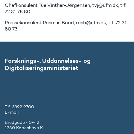
Chefkonsulent Tue Vinther-Jørgensen, tvj@ufm.dk, tlf:
72 31 78 80
Pressekonsulent Rasmus Baad, rasb@ufm.dk, tlf. 72 31
80 73
Forsknings-, Uddannelses- og
Digitaliseringsministeriet
Tlf. 3392 9700
E-mail:
ufm@ufm.dk
Bredgade 40-42
1260 København K