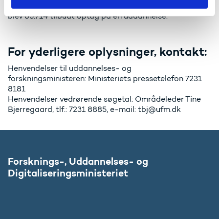
uddannelse, inden fristens udløb den 5. juli kl. 12. Heraf
blev 65.714 tilbudt optag på en uddannelse.
For yderligere oplysninger, kontakt:
Henvendelser til uddannelses- og
forskningsministeren: Ministeriets pressetelefon 7231
8181
Henvendelser vedrørende søgetal: Områdeleder Tine
Bjerregaard, tlf.: 7231 8885, e-mail: tbj@ufm.dk
Forsknings-, Uddannelses- og
Digitaliseringsministeriet