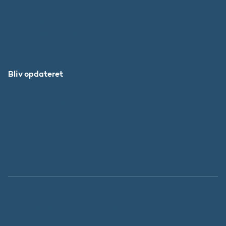
SU
DFIR
Grib Verden
Forskningens Døgn
Bliv opdateret
Abonnér
Facebook
LinkedIn
Instagram
X
Tilgængelighedserklæring
Whistleblowerordning