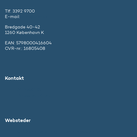
Tlf. 3392 9700
E-mail:
ufm@ufm.dk
Bredgade 40-42
1260 København K
EAN: 5798000416604
CVR-nr.: 16805408
Kontakt
Ministeriet
Pressekontakt
Websteder
Uddannelses- og Forskningsstyrelsen