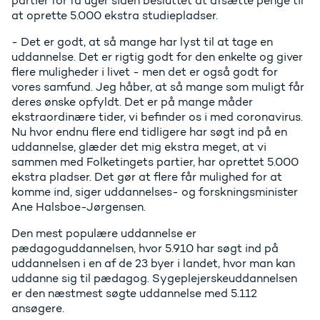
partier for få uger siden besluttet at afsætte penge til
at oprette 5.000 ekstra studiepladser.
- Det er godt, at så mange har lyst til at tage en
uddannelse. Det er rigtig godt for den enkelte og giver
flere muligheder i livet - men det er også godt for
vores samfund. Jeg håber, at så mange som muligt får
deres ønske opfyldt. Det er på mange måder
ekstraordinære tider, vi befinder os i med coronavirus.
Nu hvor endnu flere end tidligere har søgt ind på en
uddannelse, glæder det mig ekstra meget, at vi
sammen med Folketingets partier, har oprettet 5.000
ekstra pladser. Det gør at flere får mulighed for at
komme ind, siger uddannelses- og forskningsminister
Ane Halsboe-Jørgensen.
Den mest populære uddannelse er
pædagoguddannelsen, hvor 5.910 har søgt ind på
uddannelsen i en af de 23 byer i landet, hvor man kan
uddanne sig til pædagog. Sygeplejerskeuddannelsen
er den næstmest søgte uddannelse med 5.112
ansøgere.