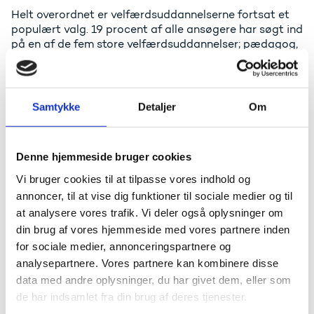
Helt overordnet er velfærdsuddannelserne fortsat et
populært valg. 19 procent af alle ansøgere har søgt ind
på en af de fem store velfærdsuddannelser; pædagog,
sygeplejerske, lærer, jordemoder og socialrådgiver.
- Regeringens projekt er at styrke velfærden i
Danmark, og til det har vi brug for endnu flere, der
Samtykke
Detaljer
Om
tager en velfærdsuddannelse. Derfor er det rigtig godt,
at så mange gerne vil gå den vej. Dygtige lærere og
pædagoger har stor betydning for vores børns fremtid.
Denne hjemmeside bruger cookies
Og sygeplejersker, jordemødre og socialrådgivere
spiller en helt central rolle i vores velfærdssamfund,
Vi bruger cookies til at tilpasse vores indhold og
siger uddannelses- og forskningsminister Ane
annoncer, til at vise dig funktioner til sociale medier og til
Halsboe-Jørgensen.
at analysere vores trafik. Vi deler også oplysninger om
Erhvervsakademiuddannelserne har modtaget 10
din brug af vores hjemmeside med vores partnere inden
procent flere 1. prioritetsansøgninger i forhold til
for sociale medier, annonceringspartnere og
sidste år. Professionsbacheloruddannelserne og
analysepartnere. Vores partnere kan kombinere disse
bacheloruddannelserne har også oplevet en stigning i
data med andre oplysninger, du har givet dem, eller som
forhold til 2019 på henholdsvis 2 procent og 9 procent.
de har indsamlet fra din brug af deres tjenester.
Der er også flere ansøgere på STEM-uddannelserne. I