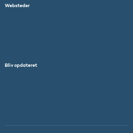
Websteder
Uddannelses- og Forskningsstyrelsen
SU
DFIR
Grib Verden
Forskningens Døgn
Bliv opdateret
Abonnér
Facebook
LinkedIn
Instagram
X