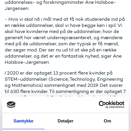
uddannelses- og forskningsminister Ane Halsboe-
Jørgensen:
- Hvis vi skal nå i mål med at få nok studerende ind på
en række uddannelser, skal vi have begge køn i spil. Vi
skal have kvinderne med på de uddannelser, hvor de
generelt har været underrepræsenteret, og mændene
med på de uddannelser, som der typisk er få mænd,
der søger mod. Der ser nu ud til at ske på en række
uddannelser, og det er en fantastisk nyhed, siger Ane
Halsboe-Jørgensen.
I 2020 er der optaget 13 procent flere kvinder på
STEM-uddannelser (Science, Technology, Engineering
og Mathematics) sammenlignet med 2019. Det svarer
til 630 flere kvinder. Til sammenligning er der optaget 7
procent flere mænd. Særligt it-uddannelserne skiller
sig ud. På it-uddannelserne, hvor en stor del af dem er
STEM-uddannelser, er der nemlig i år optaget 20
procent flere kvinder sammenlignet med 2019, hvilket
Samtykke
Detaljer
Om
svarer til 355 kvinder. Til sammenligning blev der
optaget 11 procent flere mænd.