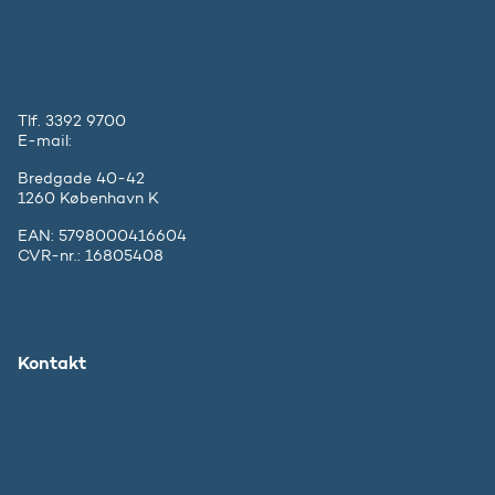
Tlf. 3392 9700
E-mail:
ufm@ufm.dk
Bredgade 40-42
1260 København K
EAN: 5798000416604
CVR-nr.: 16805408
Kontakt
Ministeriet
Pressekontakt