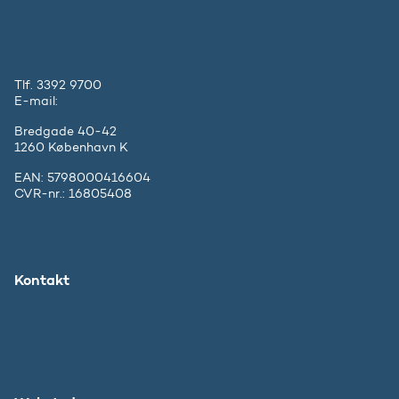
Tlf. 3392 9700
E-mail:
ufm@ufm.dk
Bredgade 40-42
1260 København K
EAN: 5798000416604
CVR-nr.: 16805408
Kontakt
Ministeriet
Pressekontakt