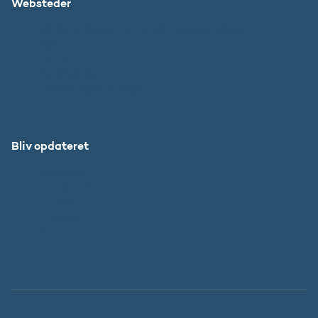
Websteder
Uddannelses- og Forskningsstyrelsen
SU
DFIR
Grib Verden
Forskningens Døgn
Bliv opdateret
Abonnér
Facebook
LinkedIn
Instagram
X