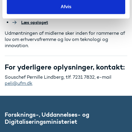
De kommende klyngeorganisationer skal ansøge i maj
Afvis
og forventes udpeget i september 2020.
Læs opslaget
Udmøntningen af midlerne sker inden for rammerne af
lov om erhvervsfremme og lov om teknologi og
innovation.
For yderligere oplysninger, kontakt:
Souschef Pernille Lindberg, tlf. 7231 7832, e-mail
peli@ufm.dk
Forsknings-, Uddannelses- og
Digitaliseringsministeriet