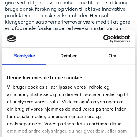
gøre ved at hjælpe virksomhederne til bedre at kunne
bruge dansk forskning og viden til at lave innovative
produkter i de danske virksomheder. Her skal
klyngeorganisationerne fremover være med til at gøre
en afgørende forskel, siger erhvervsminister Simon
Kollerup.
- Flere virksomheder skal udvikle nye produkter og
services via styrket innovationskultur og -kapacitet
Samtykke
Detaljer
Om
og en konsolideret klyngeindsats. Ved at samle
ressourcerne i et fælles opslag kan vi skabe en mere
målrettet indsats for at styrke virksomhedernes
Denne hjemmeside bruger cookies
innovation i alle dele af Danmark. Jeg håber, at vi vil
modtage ansøgninger fra meget stærke og robuste
Vi bruger cookies til at tilpasse vores indhold og
aktører, som kan bidrage til den forenkling og
annoncer, til at vise dig funktioner til sociale medier og til
konsolidering, vi allerede er ved at skabe på
at analysere vores trafik. Vi deler også oplysninger om
klyngeområdet, siger formand for Danmarks
din brug af vores hjemmeside med vores partnere inden
Erhvervsfremmebestyrelse Jakob Riis.
for sociale medier, annonceringspartnere og
De nye klyngeorganisationers kerneopgave bliver at
analysepartnere. Vores partnere kan kombinere disse
bidrage til aktiviteter, der sætter skub i innovationen
data med andre oplysninger, du har givet dem, eller som
mellem forsknings- og videnmiljøer, virksomheder og