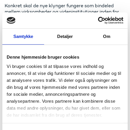
Konkret skal de nye klynger fungere som bindeled
mellem virksomheder og videninstitutioner inden for
de udvalgte danske styrkepositioner, som f.eks. miljø,
energi, det maritime område og life science for at
fremme innovations- og vidensamarbejde. Det er
desuden en selvstændig ambition, at de kommende
Samtykke
Detaljer
Om
klynger bidrager til omstilling til en mere grøn og
klimavenlig produktion.
Denne hjemmeside bruger cookies
Danmarks Erhvervsfremmebestyrelse, som har
udpeget 12 af de styrkepositioner og spirende
Vi bruger cookies til at tilpasse vores indhold og
områder, som klyngerne skal arbejde inden for, vil i
annoncer, til at vise dig funktioner til sociale medier og til
næste uge tage stilling til, hvordan bestyrelsens
at analysere vores trafik. Vi deler også oplysninger om
bevilling på 80 mio. kr. årligt fordeles mellem
din brug af vores hjemmeside med vores partnere inden
klyngerne.
for sociale medier, annonceringspartnere og
- I Danmarks Erhvervsfremmebestyrelse er vi yderst
analysepartnere. Vores partnere kan kombinere disse
tilfredse med, at de styrkepositioner, vi udpegede i
data med andre oplysninger, du har givet dem, eller som
strategien Erhvervsfremme i Danmark 2020-2023,
de har indsamlet fra din brug af deres tjenester.
fremadrettet understøttes af én klyngeorganisation
for hver styrkeposition. Det har været fantastisk at se,