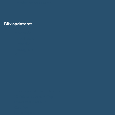
Forskningens Døgn
Bliv opdateret
Abonnér
Facebook
LinkedIn
Instagram
X
Tilgængelighedserklæring
Whistleblowerordning
Persondatapolitik
Cookies
Regeringen.dk