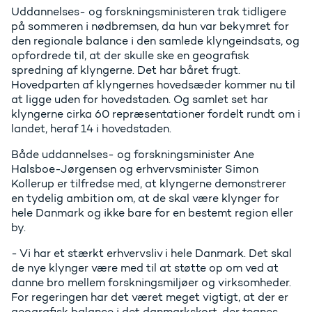
Uddannelses- og forskningsministeren trak tidligere
på sommeren i nødbremsen, da hun var bekymret for
den regionale balance i den samlede klyngeindsats, og
opfordrede til, at der skulle ske en geografisk
spredning af klyngerne. Det har båret frugt.
Hovedparten af klyngernes hovedsæder kommer nu til
at ligge uden for hovedstaden. Og samlet set har
klyngerne cirka 60 repræsentationer fordelt rundt om i
landet, heraf 14 i hovedstaden.
Både uddannelses- og forskningsminister Ane
Halsboe-Jørgensen og erhvervsminister Simon
Kollerup er tilfredse med, at klyngerne demonstrerer
en tydelig ambition om, at de skal være klynger for
hele Danmark og ikke bare for en bestemt region eller
by.
- Vi har et stærkt erhvervsliv i hele Danmark. Det skal
de nye klynger være med til at støtte op om ved at
danne bro mellem forskningsmiljøer og virksomheder.
For regeringen har det været meget vigtigt, at der er
geografisk balance i det danmarkskort, der tegnes