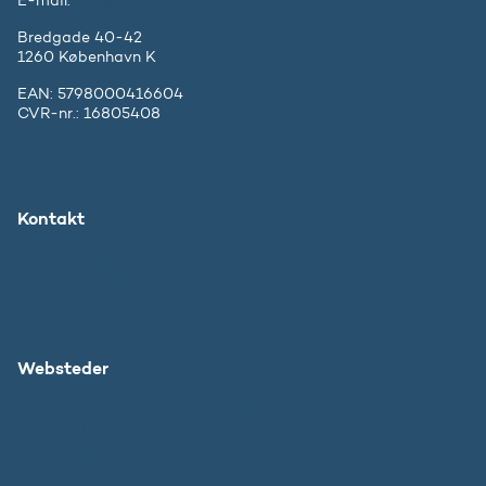
E-mail:
ufm@ufm.dk
Bredgade 40-42
1260 København K
EAN: 5798000416604
CVR-nr.: 16805408
Kontakt
Ministeriet
Pressekontakt
Websteder
Uddannelses- og Forskningsstyrelsen
SU
DFIR
Grib Verden