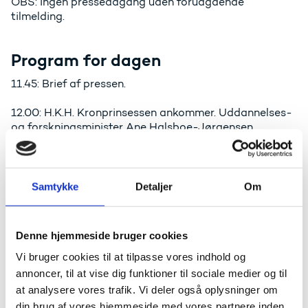
OBS: Ingen presseadgang uden forudgående
tilmelding.
Program for dagen
11.45: Brief af pressen.
12.00: H.K.H. Kronprinsessen ankommer. Uddannelses-
og forskningsminister Ane Halsboe-Jørgensen
modtager H.K.H. Kronprinsessen.
12.05: Fotomulighed med H.K.H. Kronprinsessen og
uddannelses- og forskningsminister Ane Halsboe-
Samtykke
Detaljer
Om
Jørgensen.
12.20: Velkomst ved Sofie Østergaard fra DR Ultra.
Denne hjemmeside bruger cookies
Virtuel præsentation af elevers opgaver og
arbejdsproces. Klimaforskere udpeger tre vindere.
Vi bruger cookies til at tilpasse vores indhold og
annoncer, til at vise dig funktioner til sociale medier og til
12.40: Uddannelses- og forskningsministeren Ane
at analysere vores trafik. Vi deler også oplysninger om
Halsboe-Jørgensen holder tale.
din brug af vores hjemmeside med vores partnere inden