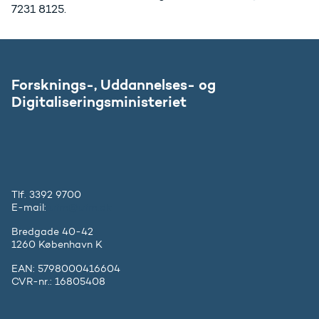
7231 8125.
Forsknings-, Uddannelses- og
Digitaliseringsministeriet
Tlf. 3392 9700
E-mail:
ufm@ufm.dk
Bredgade 40-42
1260 København K
EAN: 5798000416604
CVR-nr.: 16805408