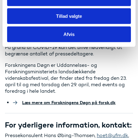
til de gældende COVID-19-restriktioner.
Tillad valgte
Tilmelding
Afvis
Senest torsdag den 22. april kl. 12.00 til
forsk@ufm.dk
På grund af COVID-19 kan det blive nødvendigt at
begrænse antallet af pressedeltagere.
Forskningens Døgn er Uddannelses- og
Forskningsministeriets landsdækkende
videnskabsfestival, der finder sted fra fredag den 23.
april til og med torsdag den 29. april, med events og
foredrag i hele landet.
Læs mere om Forskningens Døgn på forsk.dk
For yderligere information, kontakt:
Pressekonsulent Hans Øbing-Thomsen,
hoet@ufm.dk
,