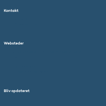
Kontakt
Ministeriet
Pressekontakt
Websteder
Uddannelses- og Forskningsstyrelsen
SU
DFIR
Grib Verden
Forskningens Døgn
Bliv opdateret
Abonnér
Facebook