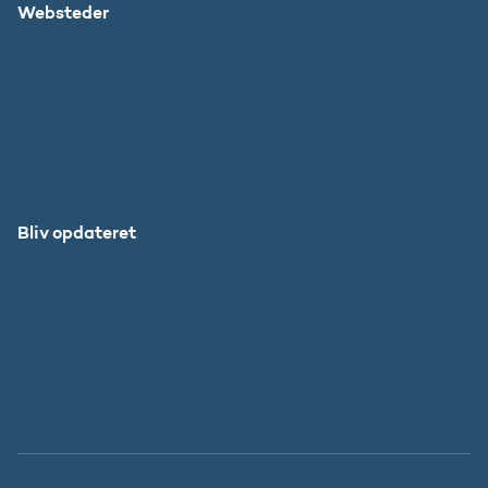
Websteder
Uddannelses- og Forskningsstyrelsen
SU
DFIR
Grib Verden
Forskningens Døgn
Bliv opdateret
Abonnér
Facebook
LinkedIn
Instagram
X