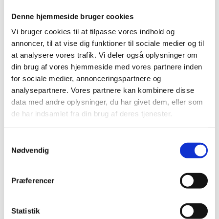
sweater med til dig, når dagene går ud på jorden, og
Denne hjemmeside bruger cookies
du skal besøge vores pædagoguddannelser. Og så er
den selvfølgelig second hand for at markere arbejdet
Vi bruger cookies til at tilpasse vores indhold og
med den grønne omstilling, sagde Ane Halsboe-
annoncer, til at vise dig funktioner til sociale medier og til
Jørgensen, tidligere uddannelses- og
at analysere vores trafik. Vi deler også oplysninger om
forskningsminister ved overdragelsen.
din brug af vores hjemmeside med vores partnere inden
for sociale medier, annonceringspartnere og
analysepartnere. Vores partnere kan kombinere disse
data med andre oplysninger, du har givet dem, eller som
de har indsamlet fra din brug af deres tjenester.
S
Nødvendig
a
m
t
Præferencer
y
k
Jesper Petersen og Ane Halsboe-Jørgensen
ved overdragelsen i Uddannelses- og
k
Statistik