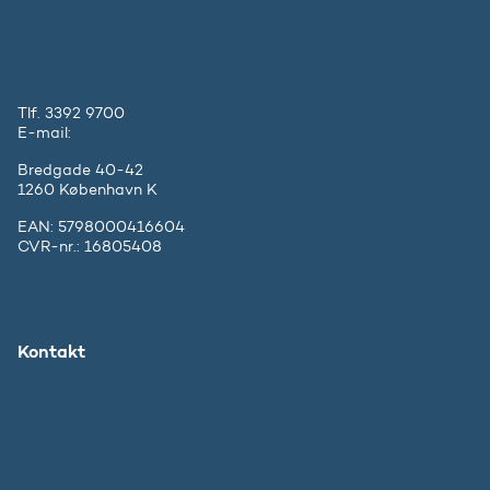
Tlf. 3392 9700
E-mail:
ufm@ufm.dk
Bredgade 40-42
1260 København K
EAN: 5798000416604
CVR-nr.: 16805408
Kontakt
Ministeriet
Pressekontakt