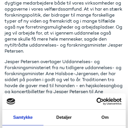
dygtige medarbejdere både til vores virksomheder og
opgaverne i vores velfærdssamfund. At vi har en stærk
forskningspolitik, der bidrager til mange forskellige
typer af ny viden og fremskridt og i mange tilfælde
også nye forretningsmuligheder og arbejdspladser. Og
jeg vil arbejde for, at vi igennem uddannelse også
gerne skulle få mere hele mennesker, sagde den
nytiltrådte uddannelses- og forskningsminister Jesper
Petersen.
Jesper Petersen overtager Uddannelses- og
Forskningsministeriet fra nu tidligere uddannelses- og
forskningsminister Ane Halsboe-Jørgensen, der har
siddet på posten i godt og vel to år. Traditionen tro
havde de gaver med til hinanden - en højskolesangbog
og koncertbilletter fra Jesper Petersen til Ane
Halsboe-Jørgensen og en sweater fra Ane Halsboe-
Jørgensen til Jesper Petersen.
- Når jeg ikke nåede at bringe pædagoguddannelsen
Samtykke
Detaljer
Om
et bedre sted hen, så er jeg glad for, at det er dig, der
skal føre det arbejde videre. Derfor har jeg en varm