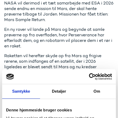
NASA vil derimod i et tæt samarbejde med ESA i 2026
sende endnu en mission til Mars, der skal hente
prøverne tilbage til Jorden. Missionen har fået titlen:
Mars Sample Return.
En ny rover vil lande på Mars og begynde at samle
prøverne op fra overfladen, hvor Perserverance har
efterladt dem, og en robotarm vil placere dem i et rør i
en raket.
Raketten vil herefter skyde op fra Mars og frigive
rørene, som indfanges af en satellit, der i 2026
ligeledes er blevet sendt til Mars og nu kredser
omkring planeten.
Satellitten vil herefter vende om og flyve tilbage til
jorden. I 2031 er det således planen, at de første prøver
Samtykke
Detaljer
Om
af Mars skal ankomme til Jorden. En lignende mission
er aldrig forsøgt før.
Hverken ESA og NASA har sat dato på endnu, men
Denne hjemmeside bruger cookies
håber at denne rumhistorie en dag vil føre til, at vi kan