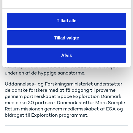
l
i Mars' atmosfære. Moxie skal i endnu større skala
g
skulle stå for iltproduktionen på fremtidige Mars-
ekspeditioner. Størstedelen af ilten skal da bruges
Tillad alle
som brændstof, der skal bringe astronauterne fra
overfladen på Mars og ud i kredsløb om planeten
og derfra tilbage til jorden i en raket.
Tillad valgte
Det danske firma DPA Microphones leverer de
mikrofoner, som Perseverence vil bruge til at optage
Afvis
lyden på Mars. Det kan forberede astronauter på,
hvilke lyde de kan komme til at møde for eksempel
under en af de hyppige sandstorme.
Uddannelses- og Forskningsministeriet understøtter
de danske forskere med at få adgang til prøverne
gennem partnerskabet Space Exploration Danmark
med cirka 30 partnere. Danmark støtter Mars Sample
Return missionen gennem medlemsskabet af ESA og
bidraget til Exploration programmet.