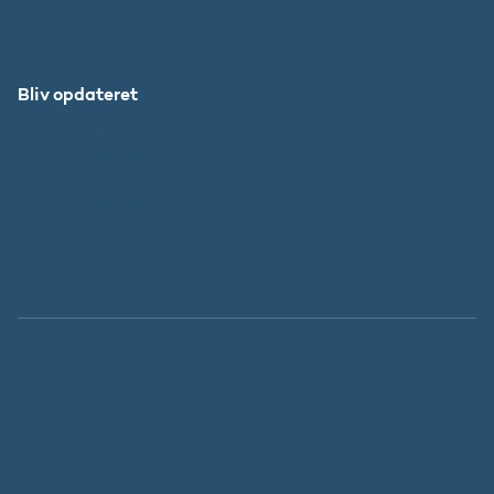
Forskningens Døgn
Bliv opdateret
Abonnér
Facebook
LinkedIn
Instagram
X
Tilgængelighedserklæring
Whistleblowerordning
Persondatapolitik
Cookies
Regeringen.dk