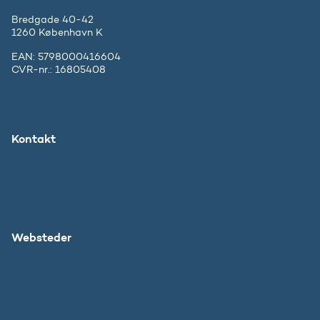
Bredgade 40-42
1260 København K
EAN: 5798000416604
CVR-nr.: 16805408
Kontakt
Ministeriet
Pressekontakt
Websteder
Uddannelses- og Forskningsstyrelsen
SU
DFIR
Grib Verden