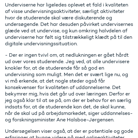
Underviserne har ligeledes oplevet et fald i kvaliteten
af visse undervisningsaktiviteter, særligt aktiviteter
hvor de studerende skal være diskuterende og
undersøgende. Det har desuden påvirket undervisernes
glæde ved at undervise, og kun omkring halvdelen af
underviserne har følt sig tilstrækkeligt klædt på til den
digitale undervisningssituation.
- Der er ingen tvivl om, at nedlukningen er gået hårdt
ud over vores studerende. Jeg ved, at alle undervisere
knokler for, at de studerende får så god en
undervisning som muligt. Men det er svært lige nu, og
vi må erkende, at det nogle steder også får
konsekvenser for kvaliteten af uddannelserne. Det
bekymrer mig, hvis det går ud over læringen. Derfor er
jeg også klar til at se på, om der er behov for en særlig
indsats for, at de studerende kan det, de skal kunne,
når de skal ud på arbejdsmarkedet, siger uddannelses-
og forskningsminister Ane Halsboe-Jørgensen.
Undersøgelsen viser også, at der er potentiale og gode
erfaringer at bygge videre på med onlineaktiviteter.