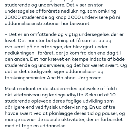
studerende og undervisere. Det viser en stor
undersøgelse af forårets nedlukning, som omkring
20.000 studerende og knap 3.000 undervisere på ni
uddannelsesinstitutioner har besvaret.
- Det er en omfattende og vigtig undersøgelse, der er
lavet. Det har stor betydning at få samlet op og
evalueret på de erfaringer, der blev gjort under
nedlukningen i foråret, der jo kom fra den ene dag til
den anden. Det har krævet en kæmpe indsats af både
studerende og undervisere, og det har været svært. Og
det er det stadigvæk, siger uddannelses- og
forskningsminister Ane Halsboe-Jørgensen.
Mest markant er de studerendes oplevelse af fald i
aktivitetsniveau og læringsudbytte. Seks ud af 10
studerende oplevede deres faglige udvikling som
dårligere end ved fysisk undervisning. En ud af tre
havde svært ved at planlægge deres tid og pauser, og
mange savner de sociale aktiviteter, der er forbundet
med at tage en uddannelse.