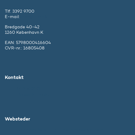
Tlf. 3392 9700
E-mail:
ufm@ufm.dk
Bredgade 40-42
1260 København K
EAN: 5798000416604
CVR-nr.: 16805408
Kontakt
Ministeriet
Pressekontakt
Websteder
Uddannelses- og Forskningsstyrelsen