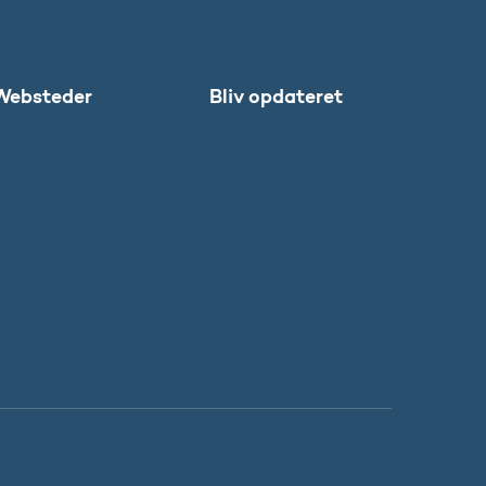
Websteder
Bliv opdateret
Uddannelses-
Abonnér
og
Facebook
Forskningsstyrel
LinkedIn
sen
Instagram
SU
X
DFIR
Grib Verden
Forskningens
Døgn