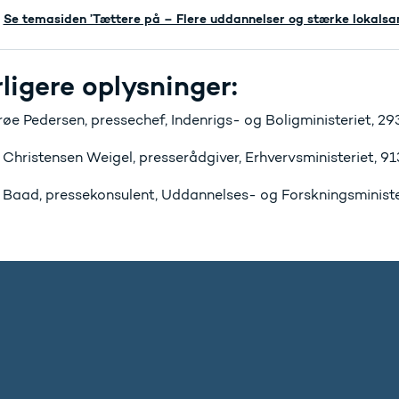
Se temasiden ’Tættere på – Flere uddannelser og stærke lokals
ligere oplysninger:
røe Pedersen, pressechef, Indenrigs- og Boligministeriet, 2
 Christensen Weigel, presserådgiver, Erhvervsministeriet, 9
Baad, pressekonsulent, Uddannelses- og Forskningsministe