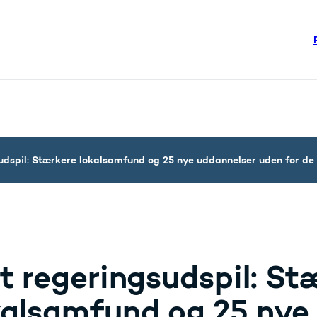
re links
steriet - Flere links
udspil: Stærkere lokalsamfund og 25 nye uddannelser uden for de 
t regeringsudspil: St
kalsamfund og 25 nye