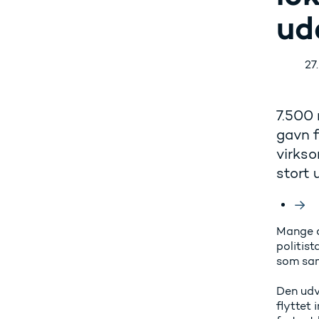
ud
27
7.500 
gavn 
virkso
stort 
Mange da
politist
som sam
Den udv
flyttet