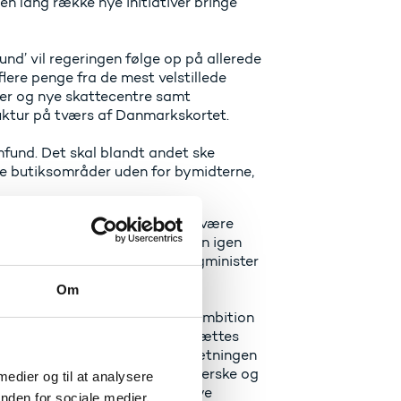
n lang række nye initiativer bringe
nd’ vil regeringen følge op på allerede
lere penge fra de mest velstillede
er og nye skattecentre samt
uktur på tværs af Danmarkskortet.
mfund. Det skal blandt andet ske
re butiksområder uden for bymidterne,
og huse, men det behøver ikke være
ke lokalsamfund, hvor bymidten igen
rne, siger indenrigs- og boligminister
Om
erfor søsætter regeringen en ambition
første 25 mulige uddannelser sættes
n lægger op til at indfri målsætningen
ser – pædagog, lærer, sygeplejerske og
 medier og til at analysere
 udflyttede pladser og 1.000 nye
nden for sociale medier,