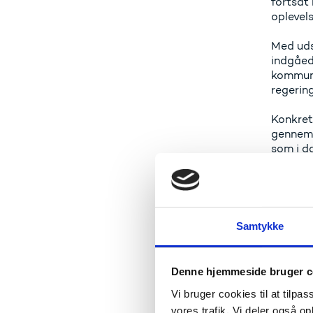
fortsat
oplevels
Med uds
indgåede
kommune
regerin
Konkret 
gennem 
som i d
-Alt fo
sådan. 
bliver 
Kaare D
Samtykke
Der ska
om 7.50
Denne hjemmeside bruger c
med uds
om, at 
Vi bruger cookies til at tilpas
socialr
vores trafik. Vi deler også 