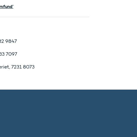
amfund’
932 9847
133 7097
riet, 7231 8073