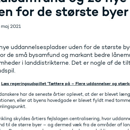
en for de største byer
. maj 2021
nye uddannelsespladser uden for de største byer
for de små bysamfund og markant bedre lånemu
mheder i landdistrikterne. Det er nogle af de tilt
udspil.
Læs regeringsudspillet ’Tættere på – Flere uddannelser og stærk
nskere har de seneste årtier oplevet, at der er blevet længe
ationen, eller at byens hovedgade er blevet fyldt med tomme
lingspunkt.
ikling skyldes årtiers fejlslagen centralisering, hvor uddan
 ind til de større byer – og dermed væk fra de områder af l