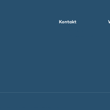
Kontakt
Ministeriet
Pressekontakt
g
Persondatapolitik
Cookies
Regeringen.dk