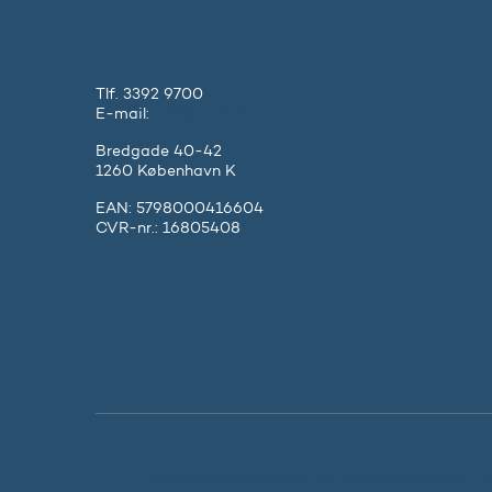
Tlf. 3392 9700
E-mail:
ufm@ufm.dk
Bredgade 40-42
1260 København K
EAN: 5798000416604
CVR-nr.: 16805408
Tilgængelighedserklæring
Whistleblowerordnin