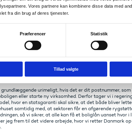
spladser uden for de store byer.
ysepartnere. Vores partnere kan kombinere disse data med andr
et fra din brug af deres tjenester.
r op imod mange års centralisering med et markant løft af
 byer. Der skal være gode muligheder for uddannelse uanset,
vn. Det er ikke nogen let opgave at vende årtiers samfundsu
Præferencer
Statistik
litiske valg. Men det er en udvikling, vi må og skal have ve
and og i vores uddannelsessystem, siger uddannelses- og f
en.
 foreslår regeringen at forbedre lånemulighederne for borge
anti, fordi nogle danskere i dag oplever, at de har sværere 
Tillad valgte
t bestemt postnummer. Samtidig vil vi ophæve den nuværend
den, så det bliver lettere for mindre virksomheder at udvik
r grundlæggende urimeligt, hvis det er dit postnummer, som a
ligen eller starte ny virksomhed. Derfor tager vi i regering
del, hvor en statsgaranti skal sikre, at det både bliver lette
uset samtidig med, at sektoren får en afgørende rygstøtte. 
ningen, så vi sikrer, at alle kan få et boliglån uanset hvor i 
er jeg frem til det videre arbejde, hvor vi retter Danmark op
.