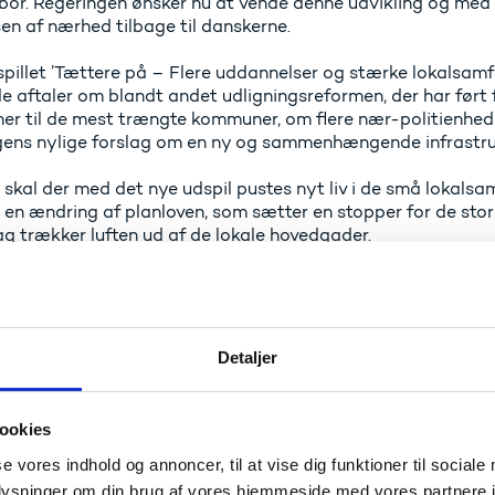
 bor. Regeringen ønsker nu at vende denne udvikling og med e
en af nærhed tilbage til danskerne.
pillet ’Tættere på – Flere uddannelser og stærke lokalsamfu
 aftaler om blandt andet udligningsreformen, der har ført f
r til de mest trængte kommuner, om flere nær-politienhed
gens nylige forslag om en ny og sammenhængende infrastr
skal der med det nye udspil pustes nyt liv i de små lokalsa
en ændring af planloven, som sætter en stopper for de sto
ag trækker luften ud af de lokale hovedgader.
r mange byer i Danmark er i dag præget af tomme butikker 
Vi er klar til at skabe en bedre balance i Danmark med stær
et samlingspunkt, og hvor velfærden kommer tættere på borge
ybvad Bek.
Detaljer
l være bedre mulighed for at uddanne sig i hele Danmark. D
0 nye uddannelsespladser uden for de fire største byer. De 
ookies
pillet på uddannelseskortet i hele landet, ligesom regeringe
60 procent. af pladserne på de fire store velfærdsuddannel
se vores indhold og annoncer, til at vise dig funktioner til sociale
ådgiver – skal ligge uden for storbyerne. Det betyder 1.300
oplysninger om din brug af vores hjemmeside med vores partnere i