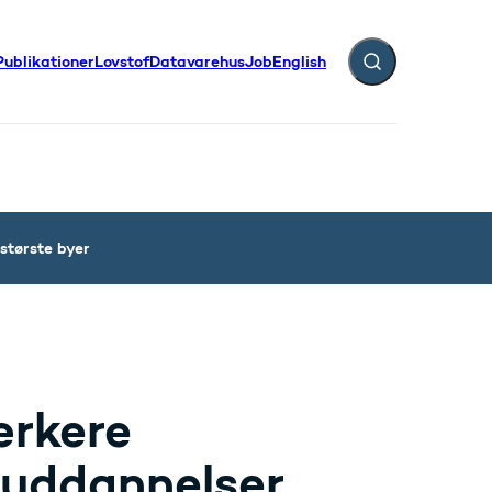
Publikationer
Lovstof
Datavarehus
Job
English
Fold søgefelt ud
største byer
ærkere
 uddannelser