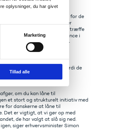
e oplysninger, du har givet
 uddannelsesmulighederne uden for de
 om du kommer fra Thisted eller
dvikling, og vi kommer til at træffe
Marketing
ndt. For at skabe en bedre balance i
orskningsminister Ane Halsboe-
re i landdistrikterne med en
ved at optage realkreditlån, fordi de
Tillad alle
e lånegrænse for Vækstlån i
le forretningen.
fgør, om du kan låne til
en et stort og strukturelt initiativ med
re for danskerne at låne til
Det er vigtigt, at vi gør op med
landet, de har valgt at slå sig ned.
 igen, siger erhvervsminister Simon