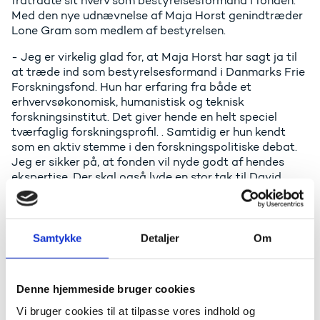
fratrådte sit hverv som bestyrelsesformand i fonden.
Med den nye udnævnelse af Maja Horst genindtræder
Lone Gram som medlem af bestyrelsen.
- Jeg er virkelig glad for, at Maja Horst har sagt ja til
at træde ind som bestyrelsesformand i Danmarks Frie
Forskningsfond. Hun har erfaring fra både et
erhvervsøkonomisk, humanistisk og teknisk
forskningsinstitut. Det giver hende en helt speciel
tværfaglig forskningsprofil. . Samtidig er hun kendt
som en aktiv stemme i den forskningspolitiske debat.
Jeg er sikker på, at fonden vil nyde godt af hendes
ekspertise. Der skal også lyde en stor tak til David
Dreyer Lassen og Lone Gram for indsatsen, siger
uddannelses- og forskningsminiser Ane Halsboe-
Jørgensen.
Samtykke
Detaljer
Om
Maja Horst har en lang erfaring med rådsarbejde bag
sig og er stadig et aktivt rådsmedlem i en række
sammenhænge. Hun har været medlem af Danmarks
Denne hjemmeside bruger cookies
Frie Forskningsfonds bestyrelse siden 2020 og har
derudover bland andet været medlem af Danmarks
Vi bruger cookies til at tilpasse vores indhold og