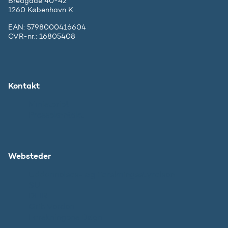
Bredgade 40-42
1260 København K
EAN: 5798000416604
CVR-nr.: 16805408
Kontakt
Ministeriet
Pressekontakt
Websteder
Uddannelses- og Forskningsstyrelsen
SU
DFIR
Grib Verden
Forskningens Døgn