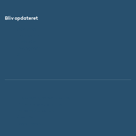
Bliv opdateret
Abonnér
Facebook
LinkedIn
Instagram
X
Tilgængelighedserklæring
Whistleblowerordning
Persondatapolitik
Cookies
Regeringen.dk