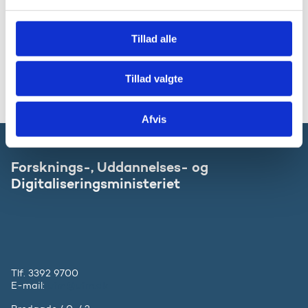
l
g
For yderligere oplysninger:
Tillad alle
Pressehenvendelser kan rettes til Uddannelses- og
Forskningsministeriets pressetelefon: 7231 8181
Tillad valgte
Afvis
Forsknings-, Uddannelses- og
Digitaliseringsministeriet
Tlf. 3392 9700
E-mail:
ufm@ufm.dk