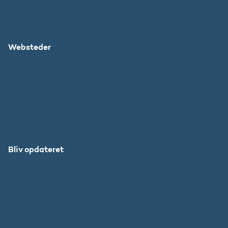
Pressekontakt
Websteder
Uddannelses- og Forskningsstyrelsen
SU
DFIR
Grib Verden
Forskningens Døgn
Bliv opdateret
Abonnér
Facebook
LinkedIn
Instagram
X