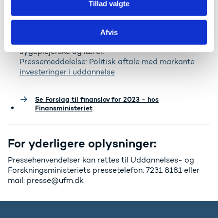
300 mio. kr. årligt til at fastholde takstløftet til
Tillad valgte
humanistiske, samfundsvidenskabelige, merkantile
og teologiske uddannelser samt 200 mio. kr. årligt
til at finansiere et løft af uddannelser på
Afvis
velfærdsområdet til f.eks. pædagog, socialrådgiver,
sygeplejerske og lærer.
Pressemeddelelse: Politisk aftale med markante
investeringer i uddannelse
Se Forslag til finanslov for 2023 - hos
Finansministeriet
For yderligere oplysninger:
Pressehenvendelser kan rettes til Uddannelses- og
Forskningsministeriets pressetelefon: 7231 8181 eller
mail: presse@ufm.dk