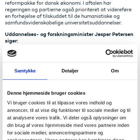
reformpakke for dansk økonomi. I aftalen har
regeringen og partierne også prioriteret at videreføre
en forhøjelse af tilskuddet til de humanistiske og
samfundsvidenskabelige universitetsuddannelser.
Uddannelses- og forskningsminister Jesper Petersen
siger:
- Regeringen har fremlagt et ansvarligt
finanslovsforslag samtidig med, at vi fortsat
prioriterer at investere i dansk forskning og
Samtykke
Detaljer
Om
uddannelse. Forskningen bidrager bl.a. til vigtige
fremskridt inden for grøn omstilling, sundhed,
sikkerhed og er til gavn for dansk erhvervsliv. Danmark
står trods vores størrelse stærkt inden for forskning,
Denne hjemmeside bruger cookies
og regeringen vil bygge videre på den position.
Vi bruger cookies til at tilpasse vores indhold og
- Under den tidligere regering måtte de studerende se
annoncer, til at vise dig funktioner til sociale medier og til
deres uddannelse blive beskåret med to procent om
at analysere vores trafik. Vi deler også oplysninger om
året. Regeringen har i stedet investereret i uddannelse.
din brug af vores hjemmeside med vores partnere inden
Lige nu er vi i gang med at forhandle udmøntningen af
for sociale medier, annonceringspartnere og
de ekstra 125 millioner kroner om året, som blev