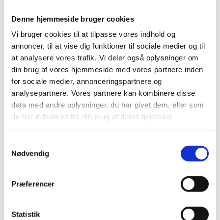
samfundet. 1 mio. kr. går til prismodtagernes
Denne hjemmeside bruger cookies
forskningsaktiviteter, mens de resterende 200.000 kr.
er en personlig hæderspris.
Vi bruger cookies til at tilpasse vores indhold og
annoncer, til at vise dig funktioner til sociale medier og til
Dette års modtagere af EliteForsk-priserne er:
at analysere vores trafik. Vi deler også oplysninger om
Anne Ladegaard Skov
din brug af vores hjemmeside med vores partnere inden
Anton Pottegård
for sociale medier, annonceringspartnere og
Felix Riede
analysepartnere. Vores partnere kan kombinere disse
Naja Hulvej Rod
data med andre oplysninger, du har givet dem, eller som
Sune Lehmann
de har indsamlet fra din brug af deres tjenester.
Derudover uddeles 20 EliteForsk-rejsestipendier til
S
talentfulde ph.d.-studerende på hver 200.000 kr.
Nødvendig
Stipendierne er øremærket udlandsophold, hvor de
a
ph.d.-studerende kan besøge nogle af de bedste
m
forskningsinstitutioner i verden for at dygtiggøre sig
t
Præferencer
indenfor deres felt.
y
k
- Jeg glæder mig meget på de unge forskertalenters
k
Statistik
vegne, der med EliteForsk-stipendierne kan rejse ud i