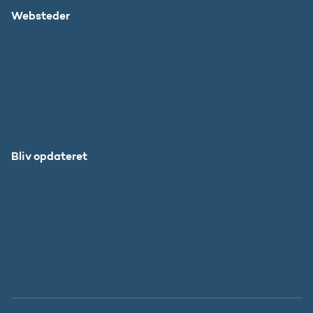
Websteder
Uddannelses- og Forskningsstyrelsen
SU
DFIR
Grib Verden
Forskningens Døgn
Bliv opdateret
Abonnér
Facebook
LinkedIn
Instagram
X