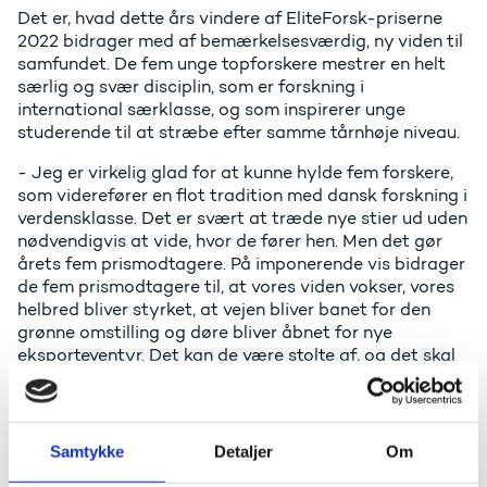
Det er, hvad dette års vindere af EliteForsk-priserne
2022 bidrager med af bemærkelsesværdig, ny viden til
samfundet. De fem unge topforskere mestrer en helt
særlig og svær disciplin, som er forskning i
international særklasse, og som inspirerer unge
studerende til at stræbe efter samme tårnhøje niveau.
- Jeg er virkelig glad for at kunne hylde fem forskere,
som viderefører en flot tradition med dansk forskning i
verdensklasse. Det er svært at træde nye stier ud uden
nødvendigvis at vide, hvor de fører hen. Men det gør
årets fem prismodtagere. På imponerende vis bidrager
de fem prismodtagere til, at vores viden vokser, vores
helbred bliver styrket, at vejen bliver banet for den
grønne omstilling og døre bliver åbnet for nye
eksporteventyr. Det kan de være stolte af, og det skal
vi fejre, siger uddannelses- og forskningsminister
Jesper Petersen.
De fem forskere modtager hver især 1,2 mio. kr. som
Samtykke
Detaljer
Om
anerkendelse af det kæmpe arbejde, de og deres
forskning har af betydning for vigtige udfordringer i