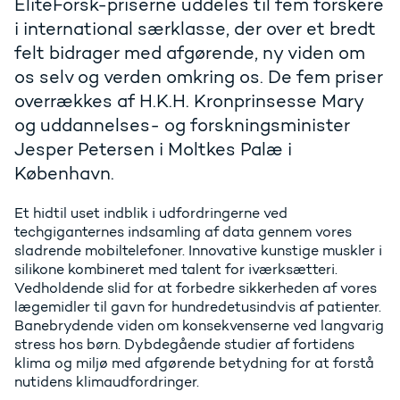
EliteForsk-priserne uddeles til fem forskere
i international særklasse, der over et bredt
felt bidrager med afgørende, ny viden om
os selv og verden omkring os. De fem priser
overrækkes af H.K.H. Kronprinsesse Mary
og uddannelses- og forskningsminister
Jesper Petersen i Moltkes Palæ i
København.
Et hidtil uset indblik i udfordringerne ved
techgiganternes indsamling af data gennem vores
sladrende mobiltelefoner. Innovative kunstige muskler i
silikone kombineret med talent for iværksætteri.
Vedholdende slid for at forbedre sikkerheden af vores
lægemidler til gavn for hundredetusindvis af patienter.
Banebrydende viden om konsekvenserne ved langvarig
stress hos børn. Dybdegående studier af fortidens
klima og miljø med afgørende betydning for at forstå
nutidens klimaudfordringer.