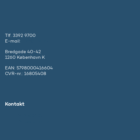
Tlf. 3392 9700
E-mail:
ufm@ufm.dk
Bredgade 40-42
1260 København K
EAN: 5798000416604
CVR-nr.: 16805408
Kontakt
Ministeriet
Pressekontakt