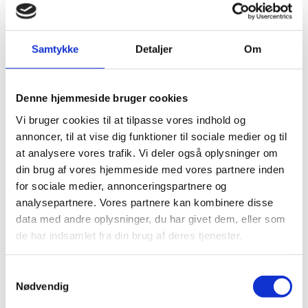
- Jeg opfordrer universiteterne og de videregående
uddannelsesinstitutioner til at indstille deres
samarbejde med institutioner i Rusland og Belarus.
Det vil være et klart signal om, at aggressioner
Samtykke
Detaljer
Om
medfører isolation i det internationale samfund.
Regeringen fordømmer Rusland og Belarus' handlinger
og støtter op om Ukraine og det ukrainske folk, siger
Denne hjemmeside bruger cookies
uddannelses- og forskningsminister Jesper Petersen.
Vi bruger cookies til at tilpasse vores indhold og
Opfordringen gælder i særlig grad samarbejder med
annoncer, til at vise dig funktioner til sociale medier og til
parter, der er tilknyttet det officielle Rusland og
at analysere vores trafik. Vi deler også oplysninger om
Belarus.
din brug af vores hjemmeside med vores partnere inden
Ministeren opfordrer de institutioner, som stadig måtte
for sociale medier, annonceringspartnere og
have studerende på studieophold i Rusland og Belarus,
analysepartnere. Vores partnere kan kombinere disse
til at række ud til dem og hjælpe dem, hvis de har
data med andre oplysninger, du har givet dem, eller som
behov for det, herunder med hjemrejse. Det er vigtigt,
de har indsamlet fra din brug af deres tjenester.
at de tilmelder sig Udenrigsministeriets danskerliste og
nøje følger Udenrigsministeriets rejsevejledning for
Rusland, som opdateres løbende.
S
Nødvendig
a
m