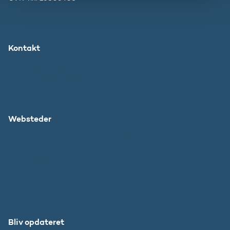
Kontakt
Ministeriet
Pressekontakt
Websteder
Uddannelses- og Forskningsstyrelsen
SU
DFIR
Grib Verden
Forskningens Døgn
Bliv opdateret