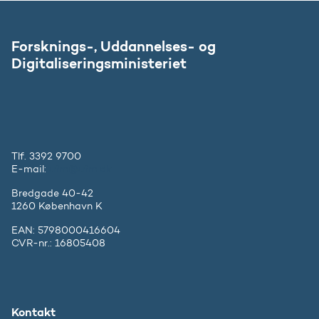
Forsknings-, Uddannelses- og
Digitaliseringsministeriet
Tlf. 3392 9700
E-mail:
ufm@ufm.dk
Bredgade 40-42
1260 København K
EAN: 5798000416604
CVR-nr.: 16805408
Kontakt