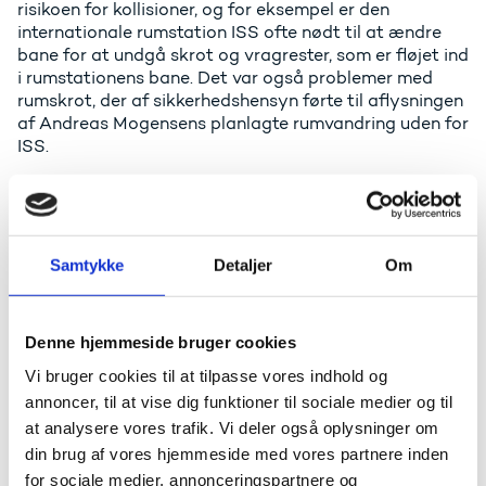
risikoen for kollisioner, og for eksempel er den
internationale rumstation ISS ofte nødt til at ændre
bane for at undgå skrot og vragrester, som er fløjet ind
i rumstationens bane. Det var også problemer med
rumskrot, der af sikkerhedshensyn førte til aflysningen
af Andreas Mogensens planlagte rumvandring uden for
ISS.
Allerede i dag stilles der krav om, at alle satellitter skal
kunne bringes ud af kredsløb efter endt mission. I
nuværende dansk lovgivning er der krav om, at dette
gøres inden for 25 år. ESA har en ambition om, at de
Samtykke
Detaljer
Om
europæiske rumaktiviteter skal ske helt uden at skabe
nyt rumskrot inden 2030.
Denne hjemmeside bruger cookies
Uddannelses- og
Vi bruger cookies til at tilpasse vores indhold og
forskningsminister Christina
annoncer, til at vise dig funktioner til sociale medier og til
Egelund siger:
at analysere vores trafik. Vi deler også oplysninger om
din brug af vores hjemmeside med vores partnere inden
- Vi er nødt til at udvise den samme ansvarlighed i
for sociale medier, annonceringspartnere og