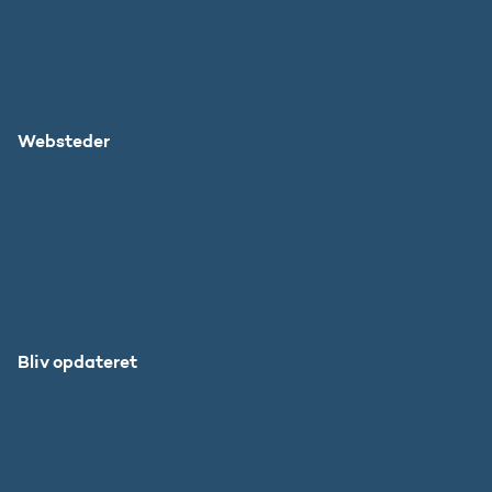
Ministeriet
Pressekontakt
Websteder
Uddannelses- og Forskningsstyrelsen
SU
DFIR
Grib Verden
Forskningens Døgn
Bliv opdateret
Abonnér
Facebook
LinkedIn
Instagram