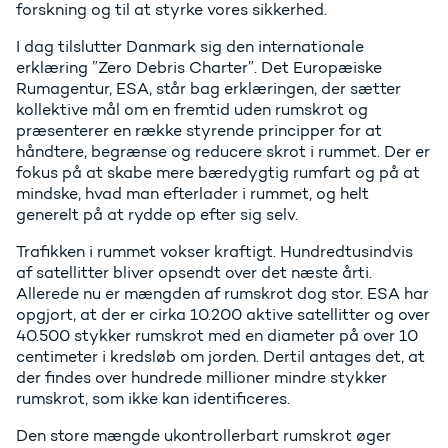
forskning og til at styrke vores sikkerhed.
I dag tilslutter Danmark sig den internationale
erklæring ”Zero Debris Charter”. Det Europæiske
Rumagentur, ESA, står bag erklæringen, der sætter
kollektive mål om en fremtid uden rumskrot og
præsenterer en række styrende principper for at
håndtere, begrænse og reducere skrot i rummet. Der er
fokus på at skabe mere bæredygtig rumfart og på at
mindske, hvad man efterlader i rummet, og helt
generelt på at rydde op efter sig selv.
Trafikken i rummet vokser kraftigt. Hundredtusindvis
af satellitter bliver opsendt over det næste årti.
Allerede nu er mængden af rumskrot dog stor. ESA har
opgjort, at der er cirka 10.200 aktive satellitter og over
40.500 stykker rumskrot med en diameter på over 10
centimeter i kredsløb om jorden. Dertil antages det, at
der findes over hundrede millioner mindre stykker
rumskrot, som ikke kan identificeres.
Den store mængde ukontrollerbart rumskrot øger