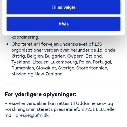
vegne af uddannelses og forskningsministeren
ansvar for regulering af danske aktiviteter i det
Tillad valgte
ydre rum. Det gælder bl.a. spørgsmål vedrørende
godkendelse, kontrol og regulering af opsendelse af
Afvis
rumgenstande, deltagelse i internationalt
samarbejde samt ansvar for tværministeriel
koordinering.
Charteret er i forvejen underskrevet af 135
organisationer verden over, herunder de 16 lande
Østrig, Belgien, Bulgarien, Cypern, Estland,
Tyskland, Litauen, Luxembourg, Polen, Portugal,
Rumænien, Slovakiet, Sverige, Storbritannien,
Mexico og New Zealand.
For yderligere oplysninger:
Pressehenvendelser kan rettes til Uddannelses- og
Forskningsministeriets pressetelefon: 7231 8181 eller
mail:
presse@ufm.dk