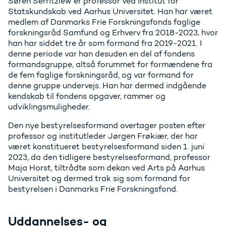
Søren Serritzlew er professor ved Institut for
Statskundskab ved Aarhus Universitet. Han har været
medlem af Danmarks Frie Forskningsfonds faglige
forskningsråd Samfund og Erhverv fra 2018-2023, hvor
han har siddet tre år som formand fra 2019-2021. I
denne periode var han desuden en del af fondens
formandsgruppe, altså forummet for formændene fra
de fem faglige forskningsråd, og var formand for
denne gruppe undervejs. Han har dermed indgående
kendskab til fondens opgaver, rammer og
udviklingsmuligheder.
Den nye bestyrelsesformand overtager posten efter
professor og institutleder Jørgen Frøkiær, der har
været konstitueret bestyrelsesformand siden 1. juni
2023, da den tidligere bestyrelsesformand, professor
Maja Horst, tiltrådte som dekan ved Arts på Aarhus
Universitet og dermed trak sig som formand for
bestyrelsen i Danmarks Frie Forskningsfond.
Uddannelses- og