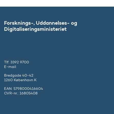
Forsknings-, Uddannelses- og
Digitaliseringsministeriet
Tlf. 3392 9700
E-mail:
ufm@ufm.dk
Bredgade 40-42
1260 København K
EAN: 5798000416604
CVR-nr.: 16805408