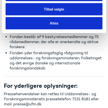
Fonden investerer årligt cirka 1,9 mia. kr. i risikovillig
Tillad valgte
forskning, der er baseret på forskernes idéer inden
for og på tværs af alle videnskabelige områder.
Fonden fremmer internationalisering af forskningen
Afvis
og styrker det unge talent såvel som den erfarne
forsker.
Fonden består af 9 bestyrelsesmedlemmer og 75
rådsmedlemmer, der alle er anerkendte og aktive
forskere.
Fonden yder forskningsfaglig rådgivning til
uddannelses- og forskningsministeren, Folketinget
og det øvrige danske og internationale
forskningslandskab.
For yderligere oplysninger:
Pressehenvendelser kan rettes til Uddannelses- og
Forskningsministeriets pressetelefon: 7231 8181 eller
mail: presse@ufm.dk