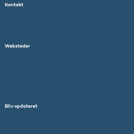
Kontakt
Ministeriet
Pressekontakt
Websteder
Uddannelses- og Forskningsstyrelsen
SU
DFIR
Grib Verden
Forskningens Døgn
Bliv opdateret
Abonnér
Facebook
LinkedIn