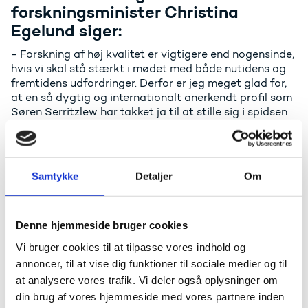
forskningsminister Christina
Egelund siger:
- Forskning af høj kvalitet er vigtigere end nogensinde,
hvis vi skal stå stærkt i mødet med både nutidens og
fremtidens udfordringer. Derfor er jeg meget glad for,
at en så dygtig og internationalt anerkendt profil som
Søren Serritzlew har takket ja til at stille sig i spidsen
for Danmarks Frie Forskningsfonds vigtige arbejde
med at styrke kvaliteten af dansk forskning. Jeg er
overbevist om, at han med sin store erfaring med
fonds- og rådsarbejde, tværfaglige forskningsprofil og
Samtykke
Detaljer
Om
stærke strategiske evner vil sætte en god retning for
fondens arbejde. I samme ombæring vil jeg gerne sige
en stor tak til både Jørgen Frøkiær og Maja Horst for
Denne hjemmeside bruger cookies
deres indsats.
Vi bruger cookies til at tilpasse vores indhold og
annoncer, til at vise dig funktioner til sociale medier og til
Ny bestyrelsesformand Søren
at analysere vores trafik. Vi deler også oplysninger om
Serritzlew siger:
din brug af vores hjemmeside med vores partnere inden