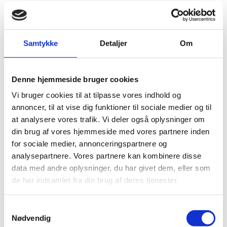
- Forskning er nøglen til at komme i mål med den
grønne omstilling, udvikle vores sundhedssektor og
værne om Danmarks sikkerhed. I Danmark kan vi noget
helt særligt på disse områder, men vi kan ikke gå hele
Samtykke
Detaljer
Om
vejen alene. Vi har brug for internationalt samarbejde
og styrkede relationer med udvalgte lande. Schweiz er
en stærk forskningsnation, og derfor er det et rigtig
Denne hjemmeside bruger cookies
vigtigt skridt, at vi i dag tilkendegiver, at vi vil styrke
det dansk-schweiziske samarbejde om forskning og
Vi bruger cookies til at tilpasse vores indhold og
innovation på en lang række områder som
annoncer, til at vise dig funktioner til sociale medier og til
kvanteteknologi, life science, rum, kunstig intelligens og
at analysere vores trafik. Vi deler også oplysninger om
det grønne. Det vil bringe os tættere på at løse nogle
din brug af vores hjemmeside med vores partnere inden
af de store samfundsudfordringer.
for sociale medier, annonceringspartnere og
analysepartnere. Vores partnere kan kombinere disse
Fakta
data med andre oplysninger, du har givet dem, eller som
de har indsamlet fra din brug af deres tjenester.
Forståelsespapiret lægger op til, at Danmark og
Schweiz skal samarbejde mere inden for både
forskning, videregående uddannelse og innovation
S
om bl.a. life science. kvanteteknologi, grøn
Nødvendig
a