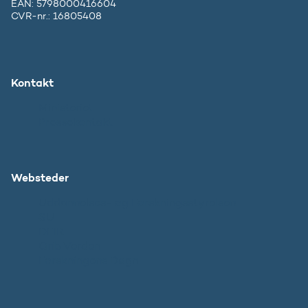
EAN: 5798000416604
CVR-nr.: 16805408
Kontakt
Ministeriet
Pressekontakt
Websteder
Uddannelses- og Forskningsstyrelsen
SU
DFIR
Grib Verden
Forskningens Døgn