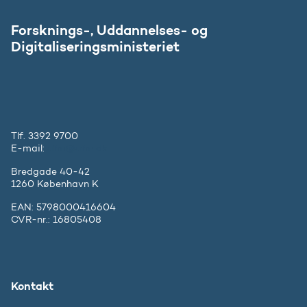
Forsknings-, Uddannelses- og
Digitaliseringsministeriet
Tlf. 3392 9700
E-mail:
ufm@ufm.dk
Bredgade 40-42
1260 København K
EAN: 5798000416604
CVR-nr.: 16805408
Kontakt