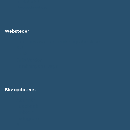
Ministeriet
Pressekontakt
Websteder
Uddannelses- og Forskningsstyrelsen
SU
DFIR
Grib Verden
Forskningens Døgn
Bliv opdateret
Abonnér
Facebook
LinkedIn
Instagram
X