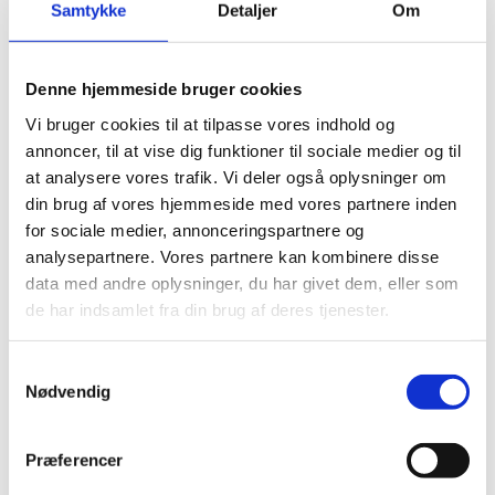
- Vi har for ganske nylig lanceret en ny rumstrategi,
Samtykke
Detaljer
Om
der skruer markant op for vores investeringer i rummet,
og vi prioriterer nu endnu flere penge gennem ESA-
programmer, der kommer både danske forskere og
Denne hjemmeside bruger cookies
virksomheder til gode. Udover at investeringerne giver
os adgang til unikke data, bidrager investeringerne
Vi bruger cookies til at tilpasse vores indhold og
også til, at danske forskere og virksomheder får del i
annoncer, til at vise dig funktioner til sociale medier og til
udviklingskontrakter og projekter, hvor de kan arbejde
at analysere vores trafik. Vi deler også oplysninger om
med at fremme nogle af Danmarks styrkepositioner
din brug af vores hjemmeside med vores partnere inden
inden for rumforskning – eksempelvis udviklingen og
for sociale medier, annonceringspartnere og
produktionen af kommunikationssatellitter.
analysepartnere. Vores partnere kan kombinere disse
Potentialerne i rummet er enorme, og vi vil gerne have,
data med andre oplysninger, du har givet dem, eller som
at Danmark spiller en større rolle i, hvordan rummet i
fremtiden skal – og kan – udnyttes. Det er
de har indsamlet fra din brug af deres tjenester.
investeringen i ESA-programmerne et vigtigt skridt på
vejen til.
S
Nødvendig
a
m
Fakta
t
Præferencer
y
ESA er den europæiske rumfartsorganisation, der