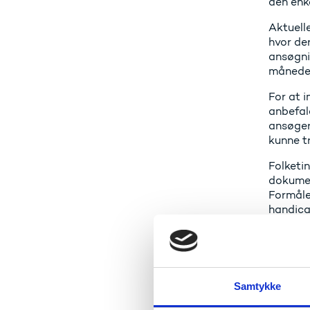
den enk
Aktuelle
hvor de
ansøgnin
måneder
For at 
anbefal
ansøger
kunne t
Folketi
dokumen
Formålet
handica
Udd
Samtykke
sige