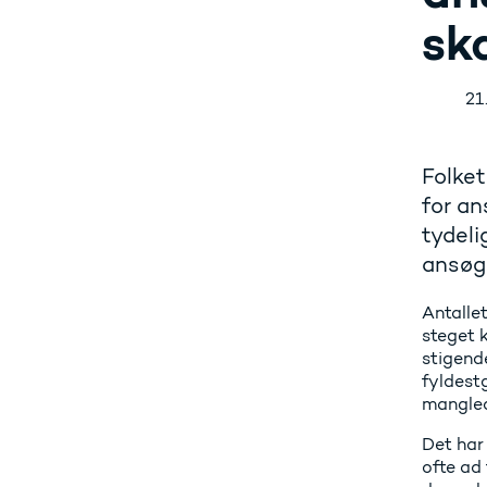
sk
21
Folket
for a
tydeli
ansøgn
Antalle
steget k
stigend
fyldest
mangled
Det har
ofte ad