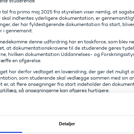
elte studerende.
 tal fra primo maj 2025 fra styrelsen viser nemlig, at sags
r skal indhentes yderligere dokumentation, er gennemsnitlig
ger, der har fyldestgørende dokumentation fra start, bliver
 i gennemsnit.
imødekomme denne udfordring har en taskforce, som blev ned
et, at dokumentationskravene til de studerende gøres tydeli
ne, hvilken dokumentation Uddannelses- og Forskningsstyr
ræffe en afgørelse.
nget har derfor vedtaget en lovændring, der gør det muligt 
tation, som studerende skal vedlægge sammen med sin a
 er, at flere ansøgninger fra start indeholder den dokument
ptillæg, så ansøgningerne kan afgøres hurtigere.
annelses- og forskningsministe
Detaljer
r: