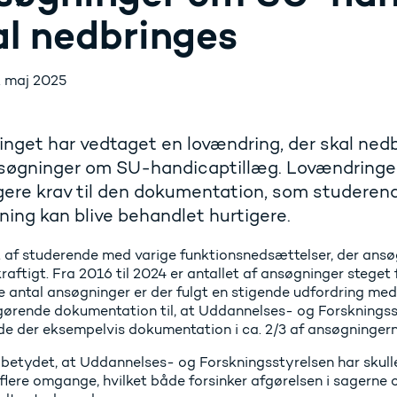
al nedbringes
. maj 2025
inget har vedtaget en lovændring, der skal ne
nsøgninger om SU-handicaptillæg. Lovændringe
gere krav til den dokumentation, som studerend
ing kan blive behandlet hurtigere.
t af studerende med varige funktionsnedsættelser, der ansø
raftigt. Fra 2016 til 2024 er antallet af ansøgninger steget f
e antal ansøgninger er der fulgt en stigende udfordring med
gørende dokumentation til, at Uddannelses- og Forskningss
e der eksempelvis dokumentation i ca. 2/3 af ansøgningern
 betydet, at Uddannelses- og Forskningsstyrelsen har skull
 flere omgange, hvilket både forsinker afgørelsen i sagerne