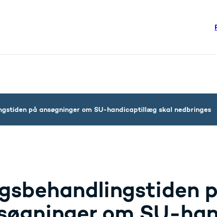
re links
steriet - Flere links
gstiden på ansøgninger om SU-handicaptillæg skal nedbringes
gsbehandlingstiden 
søgninger om SU-han