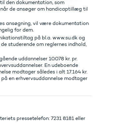
til den dokumentation, som
når de ansøger om handicaptillæg til
s ansøgning, vil være dokumentation
gelig for dem.
kationstiltag på bl.a. www.su.dk og
de de studerende om reglernes indhold,
gående uddannelser 10.078 kr. pr.
 erhvervsuddannelser. En udeboende
se modtager således i alt 17.164 kr.
æg på en erhvervsuddannelse modtager
riets pressetelefon: 7231 8181 eller