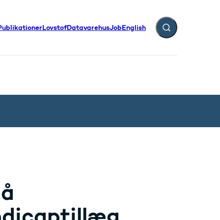
Publikationer
Lovstof
Datavarehus
Job
English
Fold søgefelt ud
på
dicaptillæg