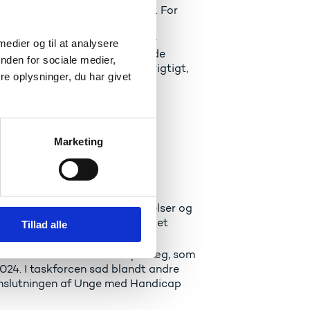
r lang, og det er et problem. For
es uddannelse uden at opleve
liver det muligt at fastsætte
 medier og til at analysere
mere gennemskuelig og giver de
nden for sociale medier,
ansøgning fra start. Det er vigtigt,
e oplysninger, du har givet
ke omvendt – og de studerende
Marketing
ende på videregående uddannelser og
k funktionsnedsættelse har meget
Tillad alle
jde.
nistration af SU-handicaptillæg, som
2024. I taskforcen sad blandt andre
nslutningen af Unge med Handicap