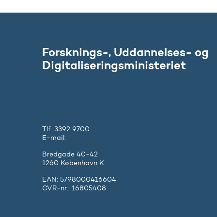
Forsknings-, Uddannelses- og
Digitaliseringsministeriet
Tlf. 3392 9700
E-mail:
ufm@ufm.dk
Bredgade 40-42
1260 København K
EAN: 5798000416604
CVR-nr.: 16805408