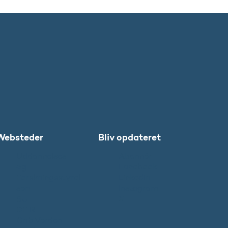
Websteder
Bliv opdateret
Uddannelses-
Abonnér
og
Facebook
Forskningsstyrel
LinkedIn
sen
Instagram
SU
X
DFIR
Grib Verden