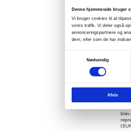
- Sagsb
Denne hjemmeside bruger c
studere
bekymri
Vi bruger cookies til at tilpas
minimum
vores trafik. Vi deler også 
studere
annonceringspartnere og anal
for vi 
dem, eller som de har indsaml
fortjene
S
Nødvendig
a
Fak
m
t
y
SU-h
k
erhv
Afvis
k
bety
e
Lovæ
v
blev
a
repr
l
(SU
g