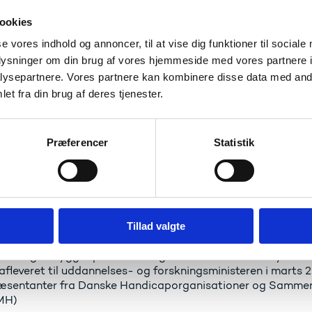
ehandlingstiden på ansøgninger om SU-handicaptillæg er fo
ookies
nde med funktionsnedsættelser skal kunne fokusere på der
ng over deres økonomiske situation. Med denne lovændring b
se vores indhold og annoncer, til at vise dig funktioner til sociale
skrav til dokumentationen. Det gør ansøgningsprocessen 
oplysninger om din brug af vores hjemmeside med vores partnere i
nde bedre forudsætninger for at indsende en fyldestgørende 
ysepartnere. Vores partnere kan kombinere disse data med andr
skal have et uddannelsessystem, der passer til de unge – ik
et fra din brug af deres tjenester.
r at få en hurtigere afklaring.
Præferencer
Statistik
ta
andicaptillæg er et tillægsstipendium til uddannelsessøg
ervsuddannelser, som på grund af varig fysisk eller psykis
Tillad valgte
delige begrænsninger i evnen til at påtage sig erhvervsarbe
ndringen bygger på anbefalinger fra taskforce for ny admi
 afleveret til uddannelses- og forskningsministeren i marts 
æsentanter fra Danske Handicaporganisationer og Samme
MH)