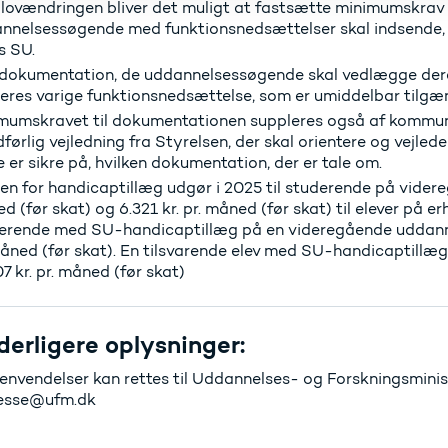
lovændringen bliver det muligt at fastsætte minimumskrav 
nnelsessøgende med funktionsnedsættelser skal indsende, 
s SU.
dokumentation, de uddannelsessøgende skal vedlægge dere
deres varige funktionsnedsættelse, som er umiddelbar tilgæn
mumskravet til dokumentationen suppleres også af kommuni
dførlig vejledning fra Styrelsen, der skal orientere og vejle
e er sikre på, hvilken dokumentation, der er tale om.
en for handicaptillæg udgør i 2025 til studerende på videre
d (før skat) og 6.321 kr. pr. måned (før skat) til elever på
erende med SU-handicaptillæg på en videregående uddannel
måned (før skat). En tilsvarende elev med SU-handicaptill
7 kr. pr. måned (før skat)
derligere oplysninger:
envendelser kan rettes til Uddannelses- og Forskningsministe
resse@ufm.dk