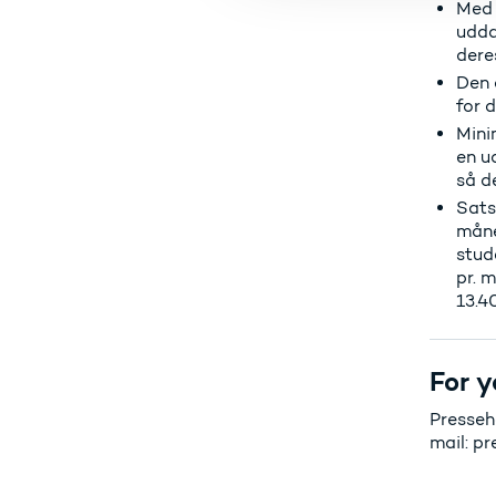
Med 
udda
dere
Den 
for 
Mini
en u
så d
Sats
måne
stud
pr. 
13.40
For y
Presseh
mail: p