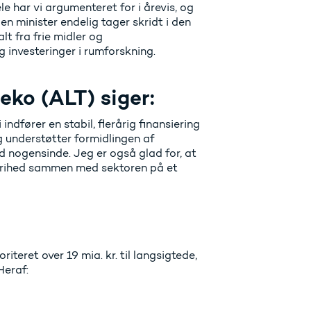
e har vi argumenteret for i årevis, og
 en minister endelig tager skridt i den
lt fra frie midler og
g investeringer i rumforskning.
eko (ALT) siger:
indfører en stabil, flerårig finansiering
g understøtter formidlingen af
d nogensinde. Jeg er også glad for, at
e frihed sammen med sektoren på et
iteret over 19 mia. kr. til langsigtede,
Heraf: