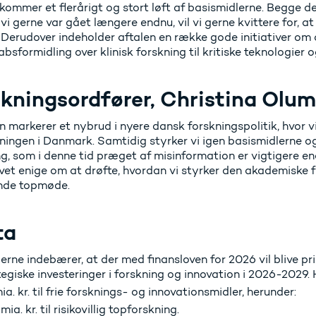
kommer et flerårigt og stort løft af basismidlerne. Begge del
vi gerne var gået længere endnu, vil vi gerne kvittere for, at
 Derudover indeholder aftalen en række gode initiativer om a
bsformidling over klinisk forskning til kritiske teknologier o
kningsordfører, Christina Olum
n markerer et nybrud i nyere dansk forskningspolitik, hvor vi 
kningen i Danmark. Samtidig styrker vi igen basismidlerne o
g, som i denne tid præget af misinformation er vigtigere en
levet enige om at drøfte, hvordan vi styrker den akademisk
de topmøde.
ta
erne indebærer, at der med finansloven for 2026 vil blive prior
tegiske investeringer i forskning og innovation i 2026-2029. 
ia. kr. til frie forsknings- og innovationsmidler, herunder:
 mia. kr. til risikovillig topforskning.