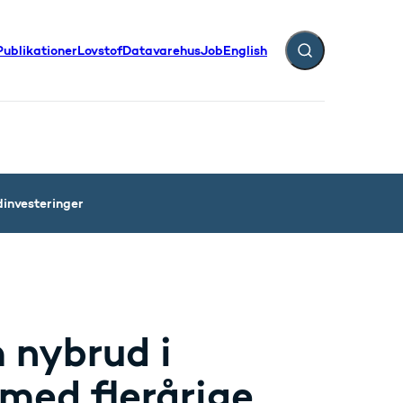
Publikationer
Lovstof
Datavarehus
Job
English
Fold søgefelt ud
dinvesteringer
m nybrud i
 med flerårige