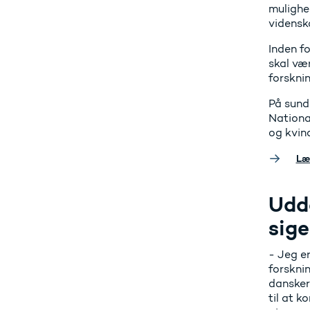
mulighed
vidensk
Inden fo
skal væ
forsknin
På sund
Nationa
og kvin
Læ
Udd
sige
- Jeg er
forsknin
dansker
til at k