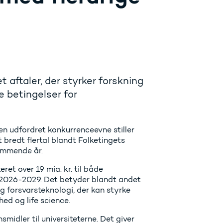
t aftaler, der styrker forskning
e betingelser for
 en udfordret konkurrenceevne stiller
 bredt flertal blandt Folketingets
kommende år.
ret over 19 mia. kr. til både
 i 2026-2029. Det betyder blandt andet
r og forsvarsteknologi, der kan styrke
ed og life science.
smidler til universiteterne. Det giver