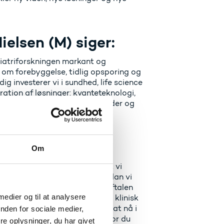
elsen (M) siger:
ykiatriforskningen markant og
en om forebyggelse, tidlig opsporing og
g investerer vi i sundhed, life science
ation af løsninger: kvanteteknologi,
re behandlinger, nye virksomheder og
 (DD) siger:
Om
skningsaftale, der sikrer, at vi
andbrug med ny viden om, hvordan vi
ensklasse til danskerne. Med aftalen
 medier og til at analysere
 velfærd og sundhed, men også klinisk
fi. Det er helt afgørende for at nå i
nden for sociale medier,
ndhed og velfærd, uanset hvor du
e oplysninger, du har givet