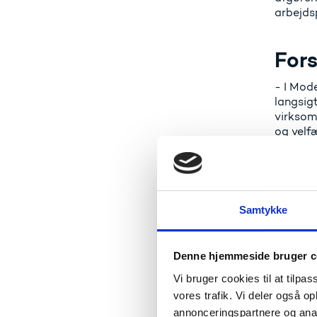
arbejds
Fors
- I Mode
langsigt
virksomm
og velf
kunstig
højtkval
Fors
Samtykke
- Danma
fortsat
Denne hjemmeside bruger c
bedst mu
Vi bruger cookies til at tilpas
sikrer v
og uafhæ
vores trafik. Vi deler også 
mål med
annonceringspartnere og anal