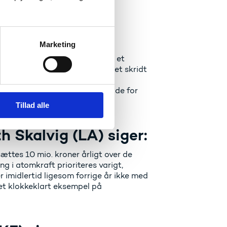
F) siger:
Marketing
er er politisk øremærkede. Med et
 og erhvervsakademier tager vi et skridt
SF at også midlerne til
mmende år. Derudover er vi glade for
el bevilling til DIIS.
Tillad alle
 Skalvig (LA) siger:
sættes 10 mio. kroner årligt over de
ing i atomkraft prioriteres varigt,
 er imidlertid ligesom forrige år ikke med
t klokkeklart eksempel på