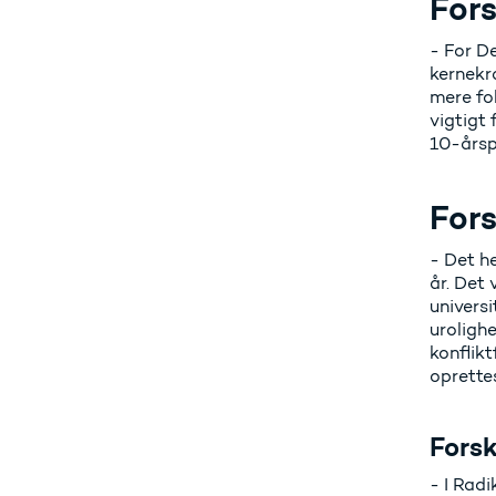
Fors
- For De
kernekra
mere fok
vigtigt 
10-årspl
Fors
- Det he
år. Det
univers
urolighe
konflikt
oprette
Forsk
- I Radi