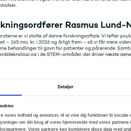
pladser.
kningsordfører Rasmus Lund-Ni
raterne er vi stolte af denne forskningsaftale. Vi løfter ps
et – 165 mio. kr. i 2026 og årligt frem – så vi får mere vid
e behandlinger til gavn for patienter og pårørende. Samtidi
ærdsteknologi og i de STEM-områder, der driver næste gener
 intelligens og mikrochips. Forskning skal omsættes til bed
ificerede job.
kningsordfører Marlene Harpsøe
Detaljer
rksdemokraterne er glade for endnu engang at stå bag en for
 kan udvikle fremfor at afvikle et af verdens mest grønne l
ookies
ligt driver fremtidens landbrug og leverer fødevarer i verd
se vores indhold og annoncer, til at vise dig funktioner til sociale
i samtidig støtte til forskning i den borger- og praksisnære
ngig forskning i ulighed i sundhed på baggrund af fx geogra
oplysninger om din brug af vores hjemmeside med vores partnere i
 sundhedsreformen og ambitionerne om en stærk og nær su
ysepartnere. Vores partnere kan kombinere disse data med andr