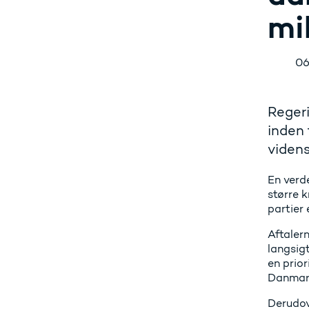
mi
06
Regeri
inden 
viden
En verde
større k
partier 
Aftalern
langsig
en prior
Danmarks
Derudove