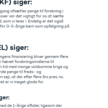
KF) siger:
e gang afsætter penge til forskning i
dover var det vigtigt for os at sætte
, som vi lever i. Endelig er det også
tser for 0-5-årige børn som opfølgning på
L) siger:
ningens finansiering bliver gennem flere
i hævet forskningsmidlerne til
 en tid med mange voldsomme krige og
inde penge til freds- og
 sejr, at der efter flere års pres, nu
t er vi meget glade for.
ger:
 med de 1-årige aftaler, ligesom der