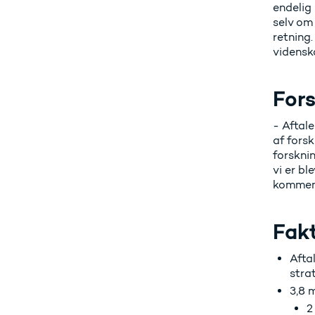
endelig 
selv om 
retning.
videnska
Fors
- Aftale
af fors
forsknin
vi er b
kommen
Fak
Aftal
stra
3,8 m
2