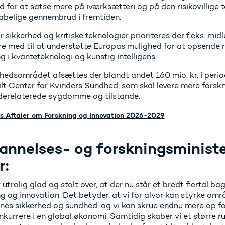
 for at satse mere på iværksætteri og på den risikovillige t
abelige gennembrud i fremtiden.
r sikkerhed og kritiske teknologier prioriteres der f.eks. mi
re med til at understøtte Europas mulighed for at opsende ra
g i kvanteteknologi og kunstig intelligens.
hedsområdet afsættes der blandt andet 160 mio. kr. i perio
lt Center for Kvinders Sundhed, som skal levere mere forsk
derelaterede sygdomme og tilstande.
s Aftaler om Forskning og Innovation 2026-2029
annelses- og forskningsministe
r:
 utrolig glad og stolt over, at der nu står et bredt flertal ba
g og innovation. Det betyder, at vi for alvor kan styrke områ
nes sikkerhed og sundhed, og vi kan skrue endnu mere op fo
onkurrere i en global økonomi. Samtidig skaber vi et større rum 