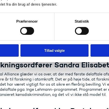
et fra din brug af deres tjenester.
kningsordfører Sofie Lippert (S
Præferencer
Statistik
 om længe gør vi noget ved at flere og flere forskningsmidl
løft af de frie midler til universiteter, professionshøjskoler
g af mere fri forskning. Det har været en vigtig prioritet for 
ionshøjskoler og erhvervsakademier er delvist sikret i de ko
ykkedes at genopbygge dansk fredsforskning med en substanti
Tillad valgte
kningsordfører Sandra Elisabeth
ral Alliance glæder vi os over, at der med første delaftale af
re år til forskning i atomkraft. Det er på høje tide, at forskn
det har været vigtigt for os at sikre en flerårig bevilling. Vi
 delaftale pga. Inge Lehmann-programmet. Programmet er e
ansieret kønsdiskrimination, og det vil vi ikke stå model til.