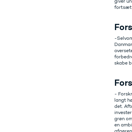
giver u
fortsæt
Fors
-Selvom 
Danmark 
overset
forbedre
skabe 
Fors
- Forskn
langt hø
det. Aft
invester
grøn oms
en ambi
afgøren