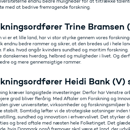
niversiteterne endnu bedre muligheder for at tiltrække tale
te med at bedrive fremragende forskning.
kningsordfører Trine Bramsen (
vi er et lille land, har vi stor styrke gennem vores forsknings
endnu bedre rammer og sikrer, at den bredes ud i hele lande
e. F.eks. hvad angår kvinders sundhed og maritim forskning.
 danskernes hverdag, helbred og muligheder i livet. Og derfo
bedre og mere gennemsigtige rammer.
kningsordfører Heidi Bank (V) s
ing kræver langsigtede investeringer. Derfor har Venstre arb
jere grad bliver flerårig. Med Aftaler om Forskning og Inno
alen giver universiteter, virksomheder og forskningsmiljøer
e stabilt. Samtidig løfter vi de strategiske satsninger inden 
tilling, sundhed og innovation i erhvervslivet. Det styrker d
tiøs og bred aftale med næsten hele Folketinget. Det glæder
de, hvis Danmark også fremover skal være et land, der udvik