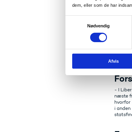
bor.
dem, eller som de har indsaml
S
Fors
Nødvendig
a
m
- Langt
t
markant 
i retnin
y
profess
k
at det l
Afvis
k
e
v
Fors
a
l
- I Libe
næste fi
g
hvorfor 
i anden
statsfin