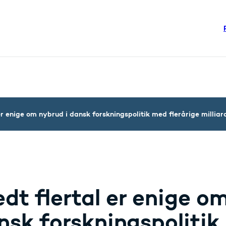
re links
steriet - Flere links
er enige om nybrud i dansk forskningspolitik med flerårige milliar
edt flertal er enige o
nsk forskningspolitik