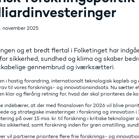
lliardinvesteringer
. november 2025
ngen og et bredt flertal i Folketinget har indgåe
for sikkerhed, sundhed og klima og skaber bedr
skabelige gennembrud og iværksætteri.
n i hastig forandring, internationalt teknologisk kapløb og
rav til vores forsknings- og innovationsindsats. Nu sætter et
en klar og flerårig retning for, hvad der skal prioriteres de 
e indebærer, at der med finansloven for 2026 vil blive priorite
tede og strategiske investeringer i forskning og innovation
itering på over 15 mia. kr. til forskning i kritiske teknologie
 sikkerhed, samt forskning inden for grøn omstilling, sundh
r vil partierne prioritere flere frie forsknings- og innovation