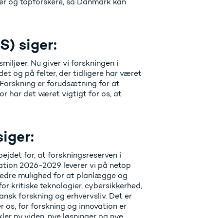
nter og topforskere, så Danmark kan
S) siger:
miljøer. Nu giver vi forskningen i
t og på felter, der tidligere har været
 Forskning er forudsætning for at
r har det været vigtigt for os, at
iger:
ejdet for, at forskningsreserven i
vation 2026-2029 leverer vi på netop
 bedre mulighed for at planlægge og
for kritiske teknologier, cybersikkerhed,
ansk forskning og erhvervsliv. Det er
 os, for forskning og innovation er
ler ny viden, nye løsninger og nye