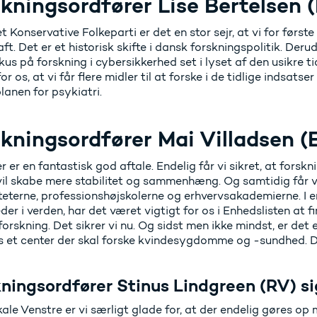
kningsordfører Lise Bertelsen (
t Konservative Folkeparti er det en stor sejr, at vi for først
ft. Det er et historisk skifte i dansk forskningspolitik. Deru
us på forskning i cybersikkerhed set i lyset af den usikre tid
for os, at vi får flere midler til at forske i de tidlige indsa
anen for psykiatri.
kningsordfører Mai Villadsen (E
r er en fantastisk god aftale. Endelig får vi sikret, at forsk
 vil skabe mere stabilitet og sammenhæng. Og samtidig får v
iteterne, professionshøjskolerne og erhvervsakademierne. I
der i verden, har det været vigtigt for os i Enhedslisten at f
forskning. Det sikrer vi nu. Og sidst men ikke mindst, er det en
s et center der skal forske kvindesygdomme og -sundhed. De
ningsordfører Stinus Lindgreen (RV) si
kale Venstre er vi særligt glade for, at der endelig gøres op