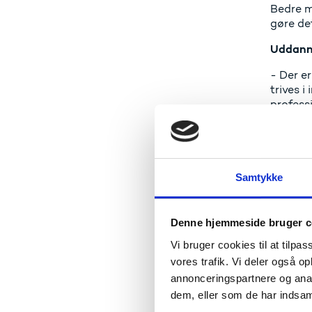
Bedre m
gøre det
Uddanne
- Der er
trives i
profess
kunne v
og udvik
interess
uddanne
Samtykke
Børne- 
- Jeg er
Denne hjemmeside bruger c
betyde,
deres f
Vi bruger cookies til at tilpas
vores trafik. Vi deler også 
annonceringspartnere og anal
Fak
dem, eller som de har indsaml