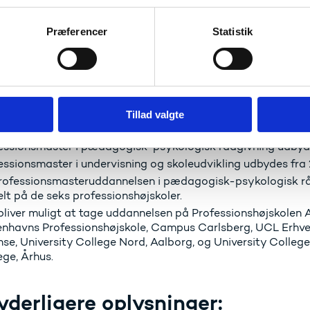
ringen og et bredt flertal af Folketingets partier indgik sid
essionsbachelor- og erhvervsakademiuddannelserne i Danmar
Præferencer
Statistik
iteten af de professions- og erhvervsrettede videregående 
tte nye professionsmasteruddannelser.
etableres i alt 300 pladser på professionsmasteruddannelser
nnelsespladser ved fuld indfasning i 2028.
er hensigten, at der skal oprettes fire til seks profession
essionsmaster er en fuldtidsuddannelse på niveau med en 
Tillad valgte
ager SU. Uddannelserne vil senere blive udbudt på både fuld
essionsmaster i pædagogisk-psykologisk rådgivning udbyde
essionsmaster i undervisning og skoleudvikling udbydes fra 
rofessionsmasteruddannelsen i pædagogisk-psykologisk rå
elt på de seks professionshøjskoler.
bliver muligt at tage uddannelsen på Professionshøjskolen
nhavns Professionshøjskole, Campus Carlsberg, UCL Erhve
se, University College Nord, Aalborg, og University College
ege, Århus.
yderligere oplysninger: