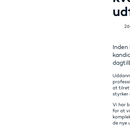
ud
26
Inden 
kandid
dagtil
Uddanne
profess
at tilr
styrker 
Vi har 
for at v
komplek
de nye 