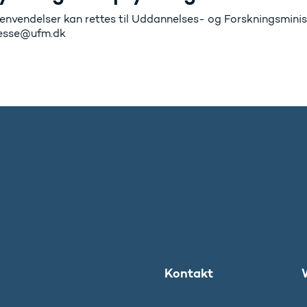
envendelser kan rettes til Uddannelses- og Forskningsministe
resse@ufm.dk
Kontakt
Ministeriet