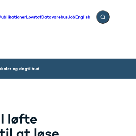
Publikationer
Lovstof
Datavarehus
Job
English
Fold søgefelt ud
 skoler og dagtilbud
 løfte
il at løse