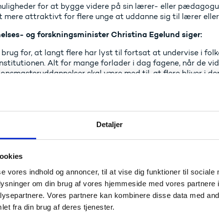
uligheder for at bygge videre på sin lærer- eller pædagogu
 mere attraktivt for flere unge at uddanne sig til lærer ell
lses- og forskningsminister Christina Egelund siger:
 brug for, at langt flere har lyst til fortsat at undervise i f
 institutionen. Alt for mange forlader i dag fagene, når de v
ionsmasteruddannelser skal være med til, at flere bliver i 
idereuddanne sig gennem livet og udvikle deres kompetencer
ling af undervisningen, der fremmer alle børns læring og da
en for at læse til lærer eller pædagog stiger, når der er be
lse.
Detaljer
og undervisningsminister Mathias Tesfaye siger:
 glad for, at vi nu får endnu bedre muligheder for efterudda
ookies
 at de i højere grad kan fastholde deres arbejde med børne
ag og kun arbejde bag et skrivebord.
se vores indhold og annoncer, til at vise dig funktioner til sociale
oplysninger om din brug af vores hjemmeside med vores partnere i
ysepartnere. Vores partnere kan kombinere disse data med andr
ta
et fra din brug af deres tjenester.