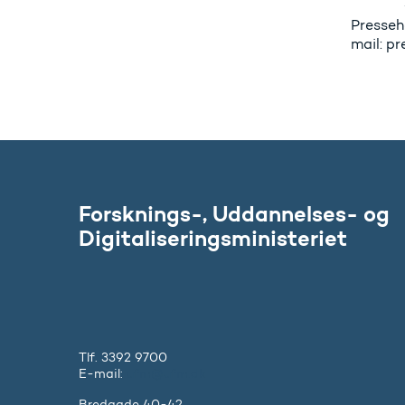
Presseh
mail: p
Forsknings-, Uddannelses- og
Digitaliseringsministeriet
Tlf. 3392 9700
E-mail:
ufm@ufm.dk
Bredgade 40-42