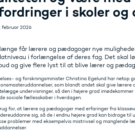
fordringer i skoler og
. februar 2026
længe får lærere og pædagoger nye muligheder
atniveau i forlængelse af deres fag. Det skal løf
bud og give flere lyst til at blive lærer og pæda
lses- og forskningsminister Christina Egelund har netop g
ionsmasteruddannelser, som blandt andet skal give lærere
ettelægge undervisninger, så den i højere grad imødekommer 
de sociale fællesskaber i hverdagen.
brug for, at lærere og pædagoger med erfaringer fra klasse
idereuddanne sig, så de i endnu højere grad kan bidrage til 
se problemer med eksempelvis mistrivsel og manglende læri
uddannelser.