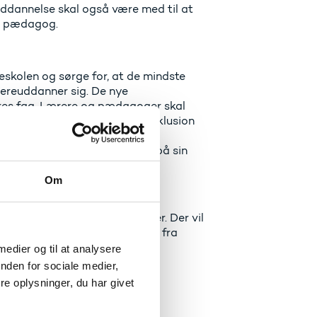
ddannelse skal også være med til at
er pædagog.
olkeskolen og sørge for, at de mindste
idereuddanner sig. De nye
deres fag. Lærere og pædagoger skal
 til at løse problemer med inklusion
nnelse. Samtidig håber jeg, at
dre mulighed for at bygge ovenpå sin
Om
nnelse til lærere og pædagoger. Der vil
ne fremfor at uddanne sig væk fra
 medier og til at analysere
nden for sociale medier,
e oplysninger, du har givet