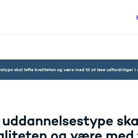
re links
steriet - Flere links
type skal løfte kvaliteten og være med til at løse udfordringer i
 uddannelsestype skal
aliteten og være med t