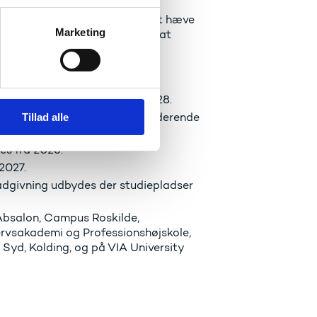
ste år aftale om ’Reform af
k’, hvor det blev besluttet at hæve
Marketing
uddannelser blandt andet ved at
 i 2026 stigende til 650
smasteruddannelser frem mod 2028.
kandidatuddannelse, og de studerende
Tillad alle
tid og deltid.
s fra 2026.
2027.
dgivning udbydes der studiepladser
 Absalon, Campus Roskilde,
rvsakademi og Professionshøjskole,
 Syd, Kolding, og på VIA University