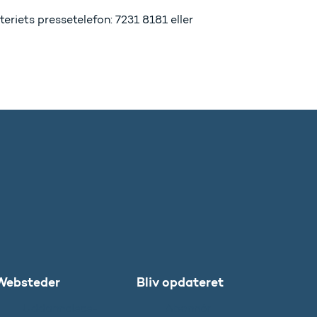
riets pressetelefon: 7231 8181 eller
Websteder
Bliv opdateret
Uddannelses-
Abonnér