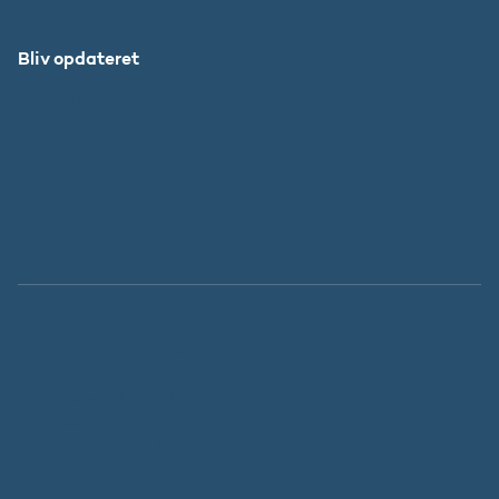
Bliv opdateret
Abonnér
Facebook
LinkedIn
Instagram
X
Tilgængelighedserklæring
Whistleblowerordning
Persondatapolitik
Cookies
Regeringen.dk