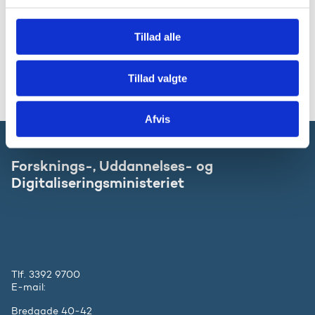
For yderligere oplysninger:
g
Tillad alle
Pressehenvendelser kan rettes til Forsknings-,
Uddannelses- og Digitaliseringsministeriets
pressetelefon: 7231 8181 eller mail: presse@ufm.dk
Tillad valgte
Afvis
Forsknings-, Uddannelses- og
Digitaliseringsministeriet
Tlf. 3392 9700
E-mail:
ufm@ufm.dk
Bredgade 40-42