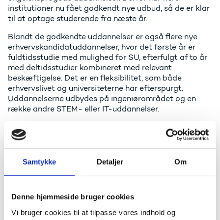
institutioner nu fået godkendt nye udbud, så de er klar
til at optage studerende fra næste år.
Blandt de godkendte uddannelser er også flere nye
erhvervskandidatuddannelser, hvor det første år er
fuldtidsstudie med mulighed for SU, efterfulgt af to år
med deltidsstudier kombineret med relevant
beskæftigelse. Det er en fleksibilitet, som både
erhvervslivet og universiteterne har efterspurgt.
Uddannelserne udbydes på ingeniørområdet og en
række andre STEM- eller IT-uddannelser.
De nye erhvervskandidatuddannelser, der netop er
blevet godkendt, bliver oprettet på Aarhus Universitet
og er på engelsk. Så de er også relevante for
internationale studerende.
Samtykke
Detaljer
Om
Læs oversigten over de nye uddannelsesudbud (PDF)
Forsknings-, uddannelses- og digitaliseringsminister
Denne hjemmeside bruger cookies
Christina Egelund siger:
Vi bruger cookies til at tilpasse vores indhold og