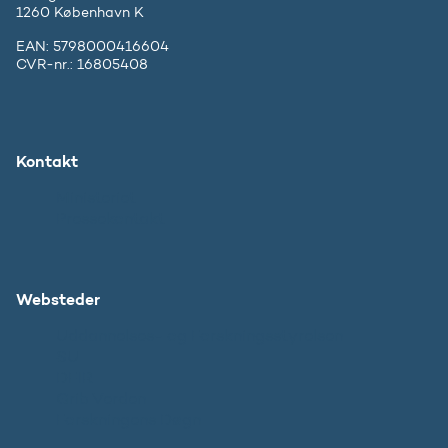
1260 København K
EAN: 5798000416604
CVR-nr.: 16805408
Kontakt
Ministeriet
Pressekontakt
Websteder
Uddannelses- og Forskningsstyrelsen
SU
DFIR
Grib Verden
Forskningens Døgn