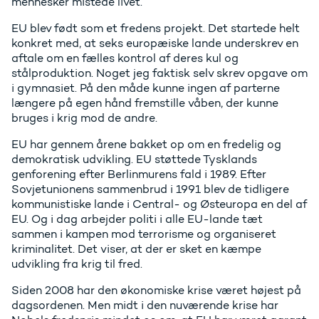
mennesker mistede livet.
EU blev født som et fredens projekt. Det startede helt
konkret med, at seks europæiske lande underskrev en
aftale om en fælles kontrol af deres kul og
stålproduktion. Noget jeg faktisk selv skrev opgave om
i gymnasiet. På den måde kunne ingen af parterne
længere på egen hånd fremstille våben, der kunne
bruges i krig mod de andre.
EU har gennem årene bakket op om en fredelig og
demokratisk udvikling. EU støttede Tysklands
genforening efter Berlinmurens fald i 1989. Efter
Sovjetunionens sammenbrud i 1991 blev de tidligere
kommunistiske lande i Central- og Østeuropa en del af
EU. Og i dag arbejder politi i alle EU-lande tæt
sammen i kampen mod terrorisme og organiseret
kriminalitet. Det viser, at der er sket en kæmpe
udvikling fra krig til fred.
Siden 2008 har den økonomiske krise været højest på
dagsordenen. Men midt i den nuværende krise har