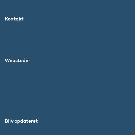
Kontakt
Ministeriet
Pressekontakt
Websteder
Uddannelses- og Forskningsstyrelsen
SU
DFIR
Grib Verden
Forskningens Døgn
Bliv opdateret
Abonnér