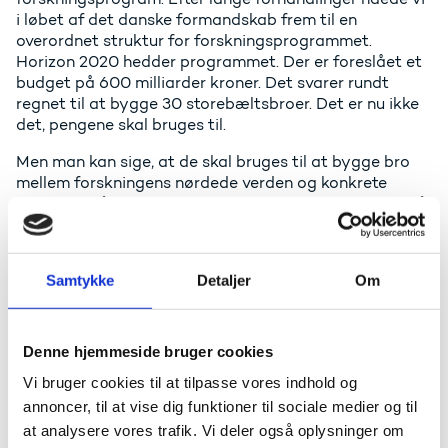
i løbet af det danske formandskab frem til en
overordnet struktur for forskningsprogrammet.
Horizon 2020 hedder programmet. Der er foreslået et
budget på 600 milliarder kroner. Det svarer rundt
regnet til at bygge 30 storebæltsbroer. Det er nu ikke
det, pengene skal bruges til.
Men man kan sige, at de skal bruges til at bygge bro
mellem forskningens nørdede verden og konkrete
løsninger på problemer i samfundet. De skal bruges på
at tackle de store udfordringer, vi står overfor, som for
eksempel:
Samtykke
Detaljer
Om
Hvordan løser vi energimangel og udvikler nye
energikilder?
Hvad gør vi ved klimaforandringer og
miljøproblemer?
Denne hjemmeside bruger cookies
Hvordan sikrer vi tilstrækkeligt med fødevarer og
Vi bruger cookies til at tilpasse vores indhold og
rent vand i verden, når vi bliver stadig flere og flere
annoncer, til at vise dig funktioner til sociale medier og til
på kloden?
at analysere vores trafik. Vi deler også oplysninger om