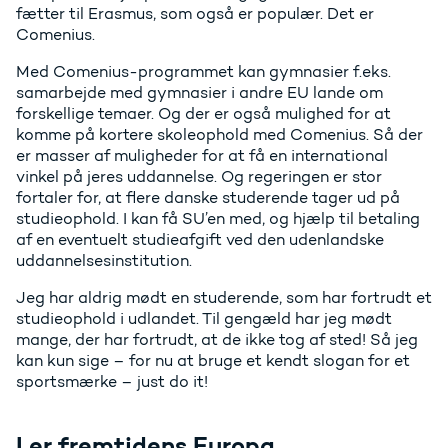
fætter til Erasmus, som også er populær. Det er
Comenius.
Med Comenius-programmet kan gymnasier f.eks.
samarbejde med gymnasier i andre EU lande om
forskellige temaer. Og der er også mulighed for at
komme på kortere skoleophold med Comenius. Så der
er masser af muligheder for at få en international
vinkel på jeres uddannelse. Og regeringen er stor
fortaler for, at flere danske studerende tager ud på
studieophold. I kan få SU’en med, og hjælp til betaling
af en eventuelt studieafgift ved den udenlandske
uddannelsesinstitution.
Jeg har aldrig mødt en studerende, som har fortrudt et
studieophold i udlandet. Til gengæld har jeg mødt
mange, der har fortrudt, at de ikke tog af sted! Så jeg
kan kun sige – for nu at bruge et kendt slogan for et
sportsmærke – just do it!
I er fremtidens Europa