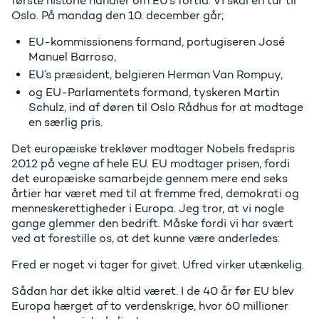
første historie handler om EU’s fortid. Vi skal en tur til
Oslo. På mandag den 10. december går;
EU-kommissionens formand, portugiseren José
Manuel Barroso,
EU’s præsident, belgieren Herman Van Rompuy,
og EU-Parlamentets formand, tyskeren Martin
Schulz, ind af døren til Oslo Rådhus for at modtage
en særlig pris.
Det europæiske trekløver modtager Nobels fredspris
2012 på vegne af hele EU. EU modtager prisen, fordi
det europæiske samarbejde gennem mere end seks
årtier har været med til at fremme fred, demokrati og
menneskerettigheder i Europa. Jeg tror, at vi nogle
gange glemmer den bedrift. Måske fordi vi har svært
ved at forestille os, at det kunne være anderledes:
Fred er noget vi tager for givet. Ufred virker utænkelig.
Sådan har det ikke altid været. I de 40 år før EU blev
Europa hærget af to verdenskrige, hvor 60 millioner