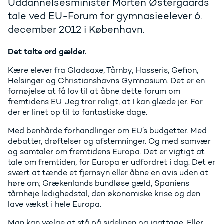
Uddannelsesminister Morten Østergaards
tale ved EU-Forum for gymnasieelever 6.
december 2012 i København.
Det talte ord gælder.
Kære elever fra Gladsaxe, Tårnby, Hasseris, Gefion,
Helsingør og Christianshavns Gymnasium. Det er en
fornøjelse at få lov til at åbne dette forum om
fremtidens EU. Jeg tror roligt, at I kan glæde jer. For
der er linet op til to fantastiske dage.
Med benhårde forhandlinger om EU’s budgetter. Med
debatter, drøftelser og afstemninger. Og med samvær
og samtaler om fremtidens Europa. Det er vigtigt at
tale om fremtiden, for Europa er udfordret i dag. Det er
svært at tænde et fjernsyn eller åbne en avis uden at
høre om; Grækenlands bundløse gæld, Spaniens
tårnhøje ledighedstal, den økonomiske krise og den
lave vækst i hele Europa.
Man kan vælge at stå på sidelinen og iagttage. Eller