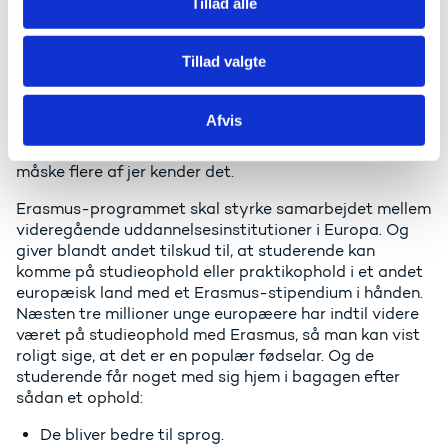
Tillad alle
Forskning er vigtig for Europas fremtid. Og det er
uddannelse i den grad også.
Tillad valgte
Det bringer mig til den tredje historie om den mest
populære 25-årige europæer. Eller måske mere korrekt
- det mest populære EU-program nogensinde. Jeg
Afvis
taler om Erasmus-programmet, som vi i år har fejret,
fordi det er præcis 25 år siden, det startede. Jeg tror
måske flere af jer kender det.
Erasmus-programmet skal styrke samarbejdet mellem
videregående uddannelsesinstitutioner i Europa. Og
giver blandt andet tilskud til, at studerende kan
komme på studieophold eller praktikophold i et andet
europæisk land med et Erasmus-stipendium i hånden.
Næsten tre millioner unge europæere har indtil videre
været på studieophold med Erasmus, så man kan vist
roligt sige, at det er en populær fødselar. Og de
studerende får noget med sig hjem i bagagen efter
sådan et ophold:
De bliver bedre til sprog.