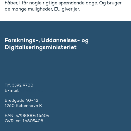
håber, I får nogle rigtige spændende dage. Og bruger
de mange muligheder, EU giver jer.
Forsknings-, Uddannelses- og
Digitaliseringsministeriet
Tlf. 3392 9700
E-mail:
ufm@ufm.dk
Bredgade 40-42
1260 København K
EAN: 5798000416604
CVR-nr.: 16805408