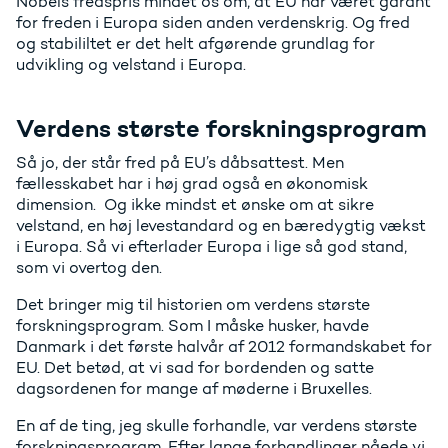
Nobels fredspris mindet os om, at EU har været garant
for freden i Europa siden anden verdenskrig. Og fred
og stabililtet er det helt afgørende grundlag for
udvikling og velstand i Europa.
Verdens største forskningsprogram
Så jo, der står fred på EU’s dåbsattest. Men
fællesskabet har i høj grad også en økonomisk
dimension. Og ikke mindst et ønske om at sikre
velstand, en høj levestandard og en bæredygtig vækst
i Europa. Så vi efterlader Europa i lige så god stand,
som vi overtog den.
Det bringer mig til historien om verdens største
forskningsprogram. Som I måske husker, havde
Danmark i det første halvår af 2012 formandskabet for
EU. Det betød, at vi sad for bordenden og satte
dagsordenen for mange af møderne i Bruxelles.
En af de ting, jeg skulle forhandle, var verdens største
forskningsprogram. Efter lange forhandlinger nåede vi