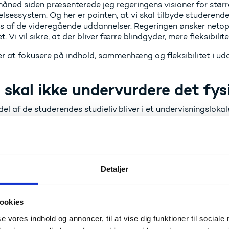
måned siden præsenterede jeg regeringens visioner for st
lsessystem. Og her er pointen, at vi skal tilbyde studerend
s af de videregående uddannelser. Regeringen ønsker netop
. Vi vil sikre, at der bliver færre blindgyder, mere fleksibili
er at fokusere på indhold, sammenhæng og fleksibilitet i ud
skal ikke undervurdere det fy
del af de studerendes studieliv bliver i et undervisningslok
e på et tastatur. Men de fysiske rammer er vigtige. De fysis
er forskellige former for studieliv.
Silkeborg tilbyder et attraktivt studie- og læringsmiljø me
igtigt, at de studerende inspireres og udfordres fagligt i et 
Detaljer
diemiljø er væsentlig for at undgå frafald. Når de studerend
fællesskab, har de ganske enkelt større tilbøjelighed til at 
ordele og synergieffekter ved at være flyttet sammen i ca
ookies
r på, at der opstår en særlig kemi, når kommende lærere og
se vores indhold og annoncer, til at vise dig funktioner til sociale
tomaten eller i kantinen. Man skal ikke undervurdere det fy