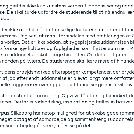
gang gælder ikke kun kunstens verden. Uddannelser og uddan
se. De skal turde udfordre de studerende til at nå endnu l
ede.
der ikke mindst, når to forskellige kulturer som lærerudda
 sammen. Jeg ved, at man i forbindelse med etableringen af
alvorligt. Det er ikke sådan, at sygeplejerskeuddannelsen bl
to forskellige kulturer og fagligheder, som flytter samm
e to uddannelser skal berige hinanden. Og det er afgørende 
inanden på tværs. De studerende skal lære mere af hinande
mtidens arbejdsmarked efterspørger kompetencer, der bryde
n af job efter endt uddannelse er blevet langt mere omfatte
onelle faggrænser overlappe og uddannelsesgrænser vil bliv
ste konstant er forandring. Og vi vil få et arbejdsmarked, 
cer. Derfor er videndeling, inspiration og fælles initiative
us Silkeborg har netop mulighed for at skabe gode rammer
meget optaget af samarbejde og sammenhæng i uddannelsess
rer samarbejde på tværs, må vi se på det.