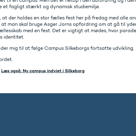
 til én campus. Men det er netop i den udfordring og i den f
e et fagligt stærkt og dynamisk studiemiljø.
, at der holdes en stor fælles fest her på fredag med alle 
, at man skal bruge Asger Jorns opfordring om at gå til yder
fællesskab med en fest. Det er vigtigt at mødes, hvor parad
s identitet.
der mig til at følge Campus Silkeborgs fortsatte udvikling.
ordet.
Læs også: Ny campus indviet i Silkeborg