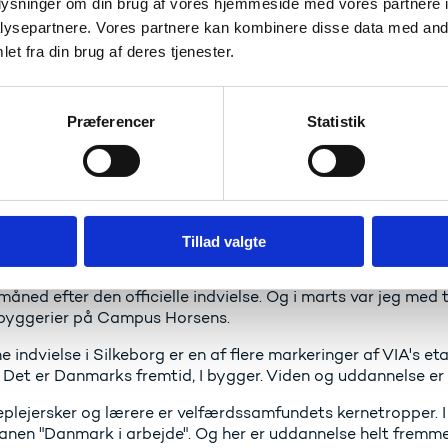
oplysninger om din brug af vores hjemmeside med vores partnere i
der på tværs. Og det vil give et naturligt afsæt for tværfagl
ysepartnere. Vores partnere kan kombinere disse data med andr
ber et levende campusområde, hvor de studerende har muligh
et fra din brug af deres tjenester.
 at de naturskønne omgivelser her i Søhøjlandet også må mot
geren sættes højt. Og med kunstværker af Asger Jorn på gan
Silkeborg ved et lykketræf er kommet i besiddelse – er der
Præferencer
Statistik
ionskilde til at gå til yderlighederne.
nerne er oppe
Silkeborg er et ud af de syv campusser i Region Midtjyllan
Tillad valgte
op om. Og man må sige, at kranerne er oppe. VIA er i fuld 
land. Campus C i Århus er beskrevet, og jeg besøgte selv Ca
måned efter den officielle indvielse. Og i marts var jeg med t
yggerier på Campus Horsens.
 indvielse i Silkeborg er en af flere markeringer af VIA's et
. Det er Danmarks fremtid, I bygger. Viden og uddannelse er
plejersker og lærere er velfærdssamfundets kernetropper. I
anen "Danmark i arbejde". Og her er uddannelse helt fremm