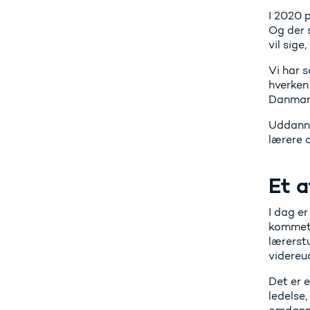
I 2020 
Og der s
vil sige
Vi har s
hverken 
Danmark
Uddanne
lærere o
Et a
I dag er
kommet 
lærerst
videreu
Det er 
ledelse