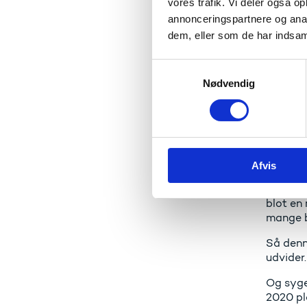
vores trafik. Vi deler også 
samarbej
annonceringspartnere og anal
Det ska
dem, eller som de har indsaml
tilføje,
overlig
S
Campus 
Nødvendig
a
inspirat
m
t
Kra
y
k
Campus 
Afvis
k
bygget 
e
Midtjyl
v
blot en 
a
mange b
l
Så denne
g
udvider
Og syge
2020 pl