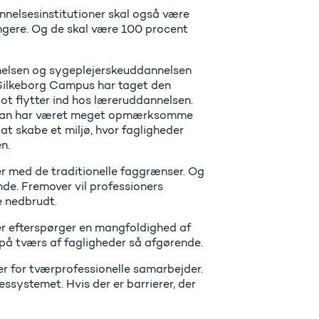
nelsesinstitutioner skal også være
ængere. Og de skal være 100 procent
nnelsen og sygeplejerskeuddannelsen
 Silkeborg Campus har taget den
ot flytter ind hos læreruddannelsen.
en. Man har været meget opmærksomme
at skabe et miljø, hvor fagligheder
n.
r med de traditionelle faggrænser. Og
nde. Fremover vil professioners
e nedbrudt.
der efterspørger en mangfoldighed af
r på tværs af fagligheder så afgørende.
 for tværprofessionelle samarbejder.
ystemet. Hvis der er barrierer, der