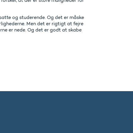
orskel, at der er store muligheder for
ansatte og studerende. Og det er måske
lighederne. Men det er rigtigt at fejre
erne er nede. Og det er godt at skabe