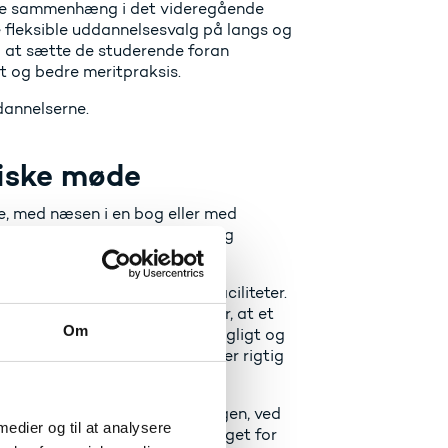
ørre sammenhæng i det videregående
e fleksible uddannelsesvalg på langs og
 at sætte de studerende foran
tet og bedre meritpraksis.
dannelserne.
siske møde
ale, med næsen i en bog eller med
ke rammer betinger, muliggør og
d tidssvarende uddannelsesfaciliteter.
godt miljø. Undersøgelser viser, at et
Om
e føler sig som en del af et fagligt og
gennemføre deres studium. Der er rigtig
mpus.
 sygeplejersker mødes på gangen, ved
 medier og til at analysere
siske møde. Det skaber grundlaget for