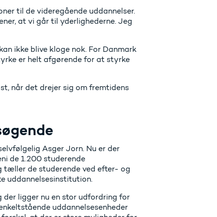
oner til de videregående uddannelser.
ner, at vi går til yderlighederne. Jeg
 kan ikke blive kloge nok. For Danmark
yrke er helt afgørende for at styrke
t, når det drejer sig om fremtidens
ssøgende
elvfølgelig Asger Jorn. Nu er der
eni de 1.200 studerende
tæller de studerende ved efter- og
e uddannelsesinstitution.
der ligger nu en stor udfordring for
g enkeltstående uddannelsesenheder