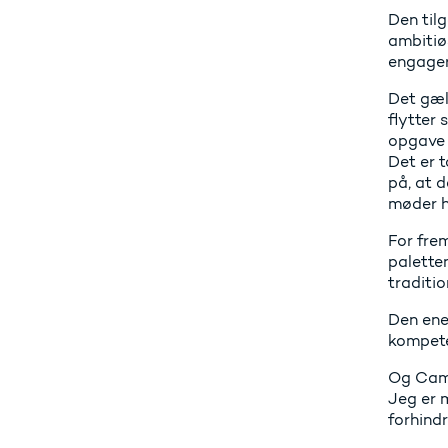
Den til
ambitiø
engager
Det gæl
flytter
opgave 
Det er 
på, at d
møder h
For fre
palette
traditi
Den ene
kompeten
Og Camp
Jeg er 
forhind