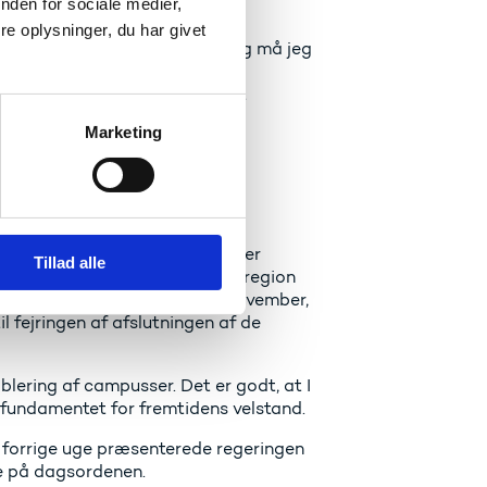
nden for sociale medier,
ige initiativer og projekter.
e oplysninger, du har givet
ed for at udfolde sig. Endelig må jeg
ivere de studerende til, at
gene – som jeg kan forstå, at
 yderligere en fantastisk
Marketing
d, som VIA University College er
Tillad alle
gang med at etablere campus i region
mpus Nord i Århus tilbage i november,
il fejringen af afslutningen af de
ablering af campusser. Det er godt, at I
 fundamentet for fremtidens velstand.
 forrige uge præsenterede regeringen
e på dagsordenen.