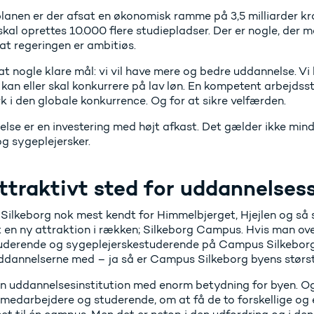
planen er der afsat en økonomisk ramme på 3,5 milliarder kr
kal oprettes 10.000 flere studiepladser. Der er nogle, der me
, at regeringen er ambitiøs.
at nogle klare mål: vi vil have mere og bedre uddannelse. Vi
kan eller skal konkurrere på lav løn. En kompetent arbejdsst
 i den globale konkurrence. Og for at sikre velfærden.
lse er en investering med højt afkast. Det gælder ikke minds
g sygeplejersker.
ttraktivt sted for uddannelse
 Silkeborg nok mest kendt for Himmelbjerget, Hjejlen og så s
en ny attraktion i rækken; Silkeborg Campus. Hvis man ov
uderende og sygeplejerskestuderende på Campus Silkeborg 
ddannelserne med – ja så er Campus Silkeborg byens størst
en uddannelsesinstitution med enorm betydning for byen. Og 
, medarbejdere og studerende, om at få de to forskellige o