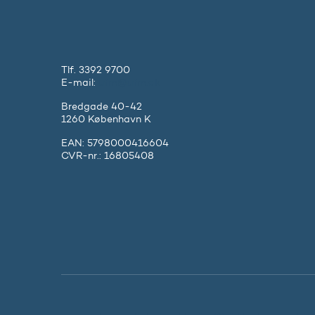
Tlf. 3392 9700
E-mail:
ufm@ufm.dk
Bredgade 40-42
1260 København K
EAN: 5798000416604
CVR-nr.: 16805408