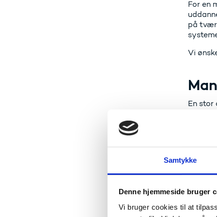
For en 
uddanne
på tvær
systemet
Vi ønsk
Man 
En stor 
fingren
stimuler
Campus 
Det er v
Samtykke
godt stu
socialt 
mange f
Denne hjemmeside bruger c
Jeg tro
Vi bruger cookies til at tilpas
kaffeau