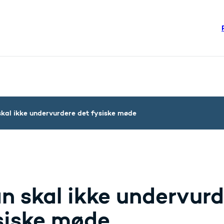
re links
steriet - Flere links
kal ikke undervurdere det fysiske møde
n skal ikke undervurd
siske møde