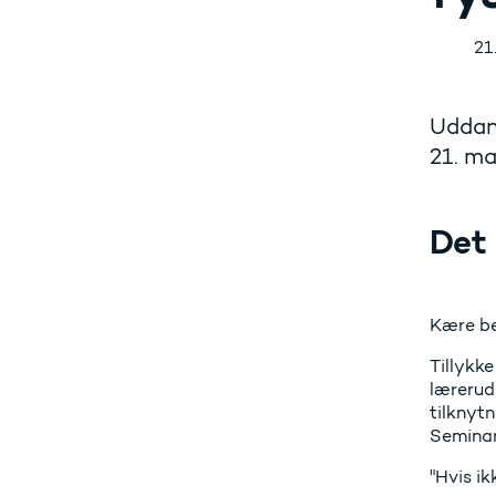
21
Uddan
21. ma
Det 
Kære be
Tillykk
lærerud
tilknytn
Seminari
"Hvis ik