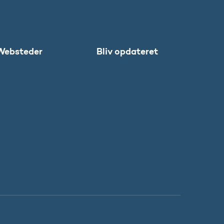
Websteder
Bliv opdateret
Uddannelses-
Abonnér
og
Facebook
Forskningsstyrel
LinkedIn
sen
Instagram
SU
X
DFIR
Grib Verden
Forskningens
Døgn