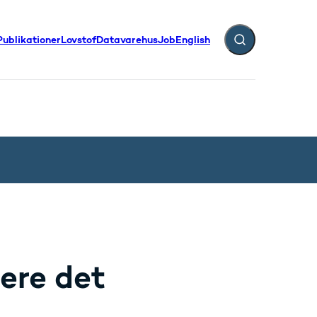
Publikationer
Lovstof
Datavarehus
Job
English
Fold søgefelt ud
ere det