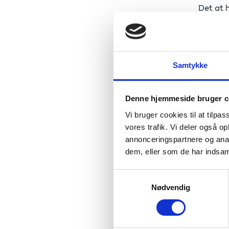
Det at h
Flere af
nogle a
Vi har b
Samtykke
Og det e
ikke i 
Denne hjemmeside bruger c
Det er d
Vi bruger cookies til at tilpas
landets
vores trafik. Vi deler også 
Og der s
annonceringspartnere og anal
dem, eller som de har indsaml
Vi skal 
Det kun
S
kan vær
Nødvendig
a
m
Uddannel
t
På gymn
y