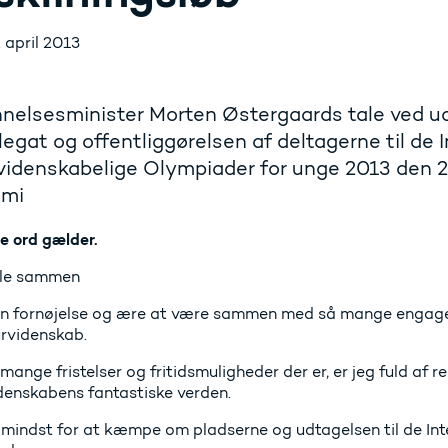
. april 2013
nelsesminister Morten Østergaards tale ved ud
egat og offentliggørelsen af deltagerne til de 
idenskabelige Olympiader for unge 2013 den 22
mi
e ord gælder.
lle sammen
en fornøjelse og ære at være sammen med så mange engage
urvidenskab.
ange fristelser og fritidsmuligheder der er, er jeg fuld af res
denskabens fantastiske verden.
 mindst for at kæmpe om pladserne og udtagelsen til de In