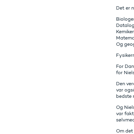
Det er n
Biologer
Dataloge
Kemiker
Matemat
Og geogr
Fysiker
For Dan
for Niel
Den ver
var også
bedste 
Og Niel
var fak
sølvmed
Om det 