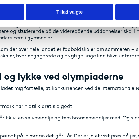
 gymnasieelever skal efter udenlandsk forbillede have mulig
Tillad valgte
ndre videregående uddannelsesinstitutioner.
kunne få godkendt jeres indsats ved eventuelt senere opta
sere og studerende på de videregående uddannelser skal i 
dervisere i gymnasier.
som der over hele landet er fodboldskoler om sommeren – s
koler, hvor engagerede og dygtige unge kan blive udfordre
d og lykke ved olympiaderne
 ladet mig fortælle, at konkurrencen ved de Internationale
mark har hidtil klaret sig godt.
 år fik vi en sølvmedalje og fem broncemedaljer med. Og sid
pændt på, hvordan det går i år. Der er jo et vist pres på jer, 