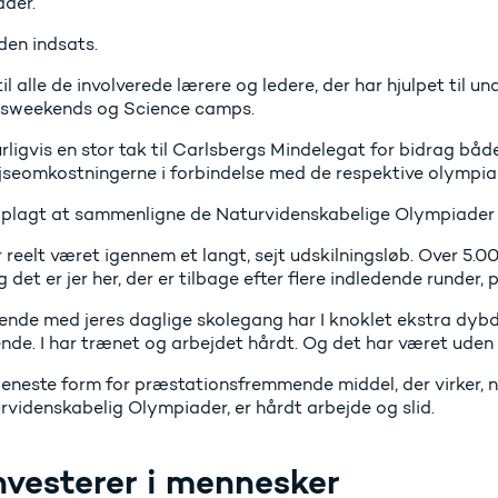
der.
den indsats.
il alle de involverede lærere og ledere, der har hjulpet til u
sweekends og Science camps.
rligvis en stor tak til Carlsbergs Mindelegat for bidrag bå
rejseomkostningerne i forbindelse med de respektive olympia
oplagt at sammenligne de Naturvidenskabelige Olympiader
r reelt været igennem et langt, sejt udskilningsløb. Over 5
g det er jer her, der er tilbage efter flere indledende runder,
ende med jeres daglige skolegang har I knoklet ekstra dybd
nde. I har trænet og arbejdet hårdt. Og det har været uden
 eneste form for præstationsfremmende middel, der virker, n
rvidenskabelig Olympiader, er hårdt arbejde og slid.
nvesterer i mennesker