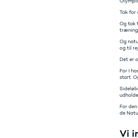
Olympia
Tak for 
Og tak t
træning
Og natu
og til 
Det er 
For I ha
start. O
Sideløb
udholde
For den
de Natu
Vi i