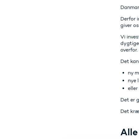
Danmark
Derfor i
giver o
Vi inves
dygtige
overfor.
Det kan
ny m
nye 
elle
Det er g
Det kræv
Alle