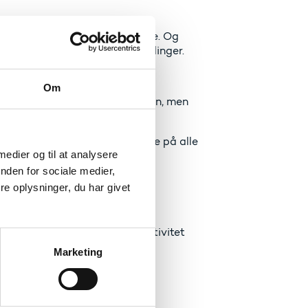
ygtige i eksperimentelt arbejde. Og
t med forskellige problemstillinger.
Om
Vi kender det fra sportens verden, men
 talentfulde og motiverede unge på alle
 medier og til at analysere
deres særlige potentiale.
nden for sociale medier,
rkarriere som mål.
e oplysninger, du har givet
nen af høj faglighed og kreativitet
Marketing
r udfoldes og udfordres.