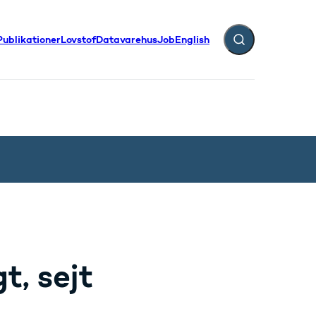
Publikationer
Lovstof
Datavarehus
Job
English
Fold søgefelt ud
t, sejt