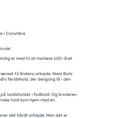
a i Columbia.
ordel.
tidig er med til at markere 100-året
rænset til åndens arbejde. Niels Bohr
B’s førstehold, der dengang lå i den
m på landsholdet i fodbold. Og broderen
danske hold kom hjem med en
æver det hårdt arbejde. Men det er