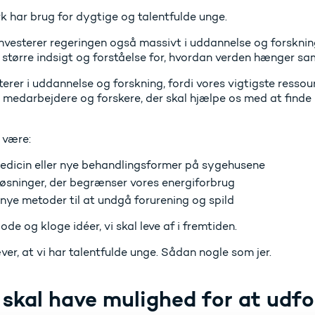
 har brug for dygtige og talentfulde unge.
nvesterer regeringen også massivt i uddannelse og forskning.
s større indsigt og forståelse for, hvordan verden hænger s
terer i uddannelse og forskning, fordi vores vigtigste resso
 medarbejdere og forskere, der skal hjælpe os med at finde l
 være:
edicin eller nye behandlingsformer på sygehusene
løsninger, der begrænser vores energiforbrug
r nye metoder til at undgå forurening og spild
ode og kloge idéer, vi skal leve af i fremtiden.
er, at vi har talentfulde unge. Sådan nogle som jer.
 skal have mulighed for at udfo