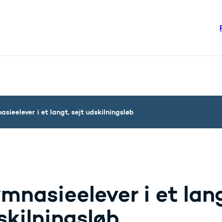
re links
steriet - Flere links
sieelever i et langt, sejt udskilningsløb
mnasieelever i et lang
skilningsløb