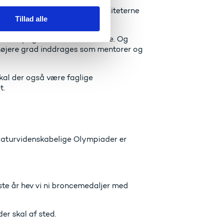
hed for at tage fag på universiteterne
Tillad alle
g på den pågældende uddannelse. Og
højere grad inddrages som mentorer og
kal der også være faglige
t.
 Naturvidenskabelige Olympiader er
ste år hev vi ni broncemedaljer med
der skal af sted.