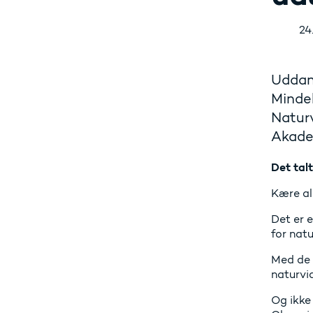
24
Uddan
Mindel
Naturv
Akade
Det talt
Kære a
Det er 
for nat
Med de m
naturvi
Og ikke