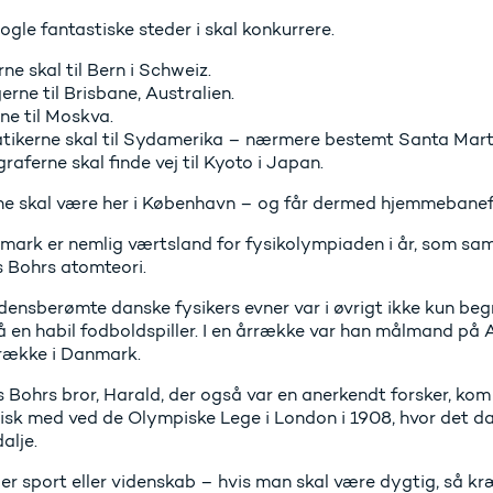
ogle fantastiske steder i skal konkurrere.
ne skal til Bern i Schweiz.
rne til Brisbane, Australien.
ne til Moskva.
ikerne skal til Sydamerika – nærmere bestemt Santa Mart
aferne skal finde vej til Kyoto i Japan.
ne skal være her i København – og får dermed hjemmebanef
mark er nemlig værtsland for fysikolympiaden i år, som sam
s Bohrs atomteori.
densberømte danske fysikers evner var i øvrigt ikke kun beg
 en habil fodboldspiller. I en årrække var han målmand på A
række i Danmark.
s Bohrs bror, Harald, der også var en anerkendt forsker, ko
tisk med ved de Olympiske Lege i London i 1908, hvor det 
alje.
er sport eller videnskab – hvis man skal være dygtig, så kr