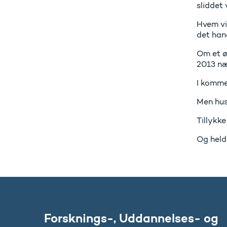
sliddet 
Hvem vi
det han
Om et ø
2013 næ
I kommer
Men hus
Tillykke
Og held 
Forsknings-, Uddannelses- og