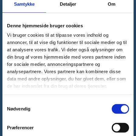
Samtykke
Detaljer
Om
Forsknings-, Uddannelses- og
Digitaliseringsministeriet
Denne hjemmeside bruger cookies
Vi bruger cookies til at tilpasse vores indhold og
annoncer, til at vise dig funktioner til sociale medier og til
at analysere vores trafik. Vi deler også oplysninger om
din brug af vores hjemmeside med vores partnere inden
Tlf. 3392 9700
for sociale medier, annonceringspartnere og
E-mail:
ufm@ufm.dk
analysepartnere. Vores partnere kan kombinere disse
Bredgade 40-42
data med andre oplysninger, du har givet dem, eller som
1260 København K
de har indsamlet fra din brug af deres tjenester.
EAN: 5798000416604
CVR-nr.: 16805408
S
Nødvendig
a
m
t
Præferencer
Kontakt
y