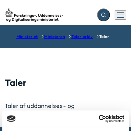
Fold søgefelt ud
Menu
Gå til forsiden
Ministeriet
Ministeren
Taler arkiv
Taler
Taler
Taler af uddannelses- og
forskningsminister Christina Egelund.