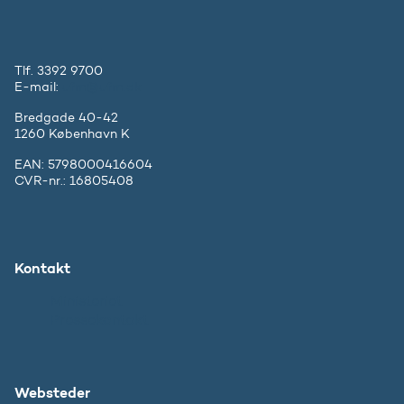
Tlf. 3392 9700
E-mail:
ufm@ufm.dk
Bredgade 40-42
1260 København K
EAN: 5798000416604
CVR-nr.: 16805408
Kontakt
Ministeriet
Pressekontakt
Websteder