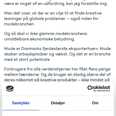
være er noget af en udfordring, kan jeg forestille mig.
Men det viser, at der er en vilje til at finde kreative
løsninger på globale problemer – også inden for
modebranchen.
Og så skal vi ikke glemme modebranchens
umiddelbare økonomiske betydning.
Mode er Danmarks fjerdestørste eksporterhverv. Mode
skaber arbejdspladser og vækst. Og det er en branche
med et stort potentiale.
Forbrugere fra alle verdenshjørner har fået flere penge
mellem hænderne. Og de bruger en stadig større del af
deres ndkomst på kreative produkter - ikke mindst på
mode og design. Denne tendens vil fortsætte ikke
mindst i de nye vækstlande, hvor økonomien buldrer
derudaf.
Samtykke
Detaljer
Om
Danmark skal have del i den vækst.
Derfor kom regeringen også her i starten af 2013 med