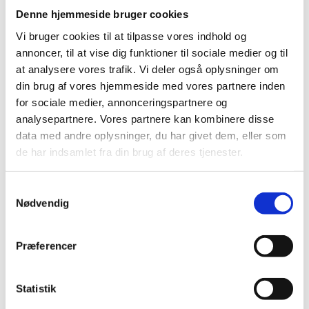
en vækstplan for de kreative erhverv og design.
Denne hjemmeside bruger cookies
Vi bruger cookies til at tilpasse vores indhold og
Planen skal løfte Danmarks potentialer på det kreative
annoncer, til at vise dig funktioner til sociale medier og til
erhvervsområde. Og vi skal have særligt fokus på et
styrket og bredt samarbejde, når det gælder
at analysere vores trafik. Vi deler også oplysninger om
uddannelse og forskning.
din brug af vores hjemmeside med vores partnere inden
for sociale medier, annonceringspartnere og
For uddannelse og forskning er fundamentet for
analysepartnere. Vores partnere kan kombinere disse
fremgang i både de kreative erhverv og i resten af
data med andre oplysninger, du har givet dem, eller som
samfundet. Vi bliver på flere niveauer et fattigere
samfund, hvis vi ikke dyrker vores talenter inden for
de har indsamlet fra din brug af deres tjenester.
mode.
S
For en ting er vækst, BNP og cool cash. Men mode er
Nødvendig
meget mere end det. Mode er en del af vores historie
a
og kultur. Mode er identitetsskabende.
m
t
Præferencer
Og det kunstneriske element er med til at udvikle os
y
som mennesker - det er med til at udvikle vores
k
samfund og vores fællesskab.
k
Statistik
Det er et flot og fremsynet arrangement, der er stablet
e