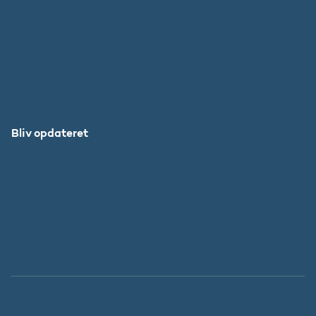
Uddannelses- og Forskningsstyrelsen
SU
DFIR
Grib Verden
Forskningens Døgn
Bliv opdateret
Abonnér
Facebook
LinkedIn
Instagram
X