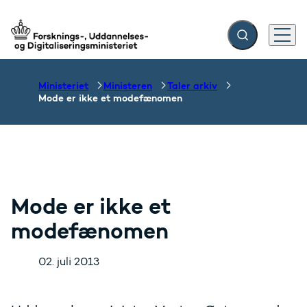
Fold søgefelt ud
Menu
Gå til forsiden
Ministeriet
Ministeren
Taler arkiv
Mode er ikke et modefænomen
Mode er ikke et
modefænomen
02. juli 2013