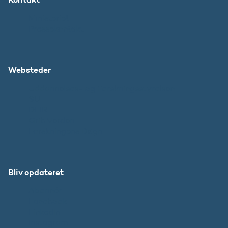
Ministeriet
Pressekontakt
Websteder
Uddannelses- og Forskningsstyrelsen
SU
DFIR
Grib Verden
Forskningens Døgn
Bliv opdateret
Abonnér
Facebook
LinkedIn
Instagram