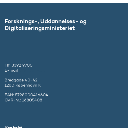
Forsknings-, Uddannelses- og
Digitaliseringsministeriet
Tlf. 3392 9700
E-mail:
ufm@ufm.dk
Bredgade 40-42
1260 København K
EAN: 5798000416604
CVR-nr.: 16805408
Kontakt