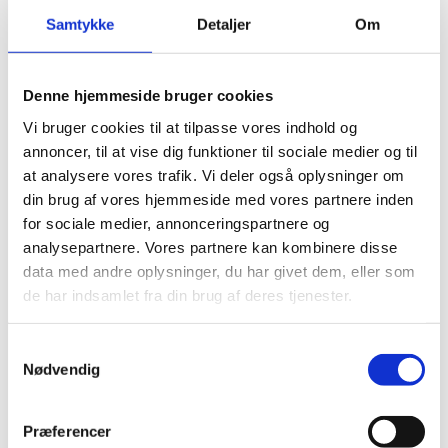
Og jeg håber, at vi får muligheden for at tage den på
et andet tidspunkt.
Samtykke
Detaljer
Om
Kortlægning af polarforskning
Denne hjemmeside bruger cookies
I dag får vi præsenteret en kortlægning af den polare
Vi bruger cookies til at tilpasse vores indhold og
forskning inden for Rigsfællesskabet.
annoncer, til at vise dig funktioner til sociale medier og til
at analysere vores trafik. Vi deler også oplysninger om
Jeg har endnu ikke selv haft mulighed for at læse
din brug af vores hjemmeside med vores partnere inden
rapporten igennem, men er blevet præsenteret for
nogle af hovedkonklusionerne.
for sociale medier, annonceringspartnere og
analysepartnere. Vores partnere kan kombinere disse
Dem vil I også få præsenteret lige om lidt.
data med andre oplysninger, du har givet dem, eller som
Sådan et arbejde med at kortlægge
de har indsamlet fra din brug af deres tjenester.
forskningsaktiviteter er jo ikke let.
S
Og der vil altid være mange meninger om, hvordan
Nødvendig
man ellers kunne have gjort det. Jeg synes derfor, at vi
a
skal se denne kortlægning, ikke som et endelig resultat,
m
men snarere et udgangspunkt for et videre arbejde.
t
Præferencer
y