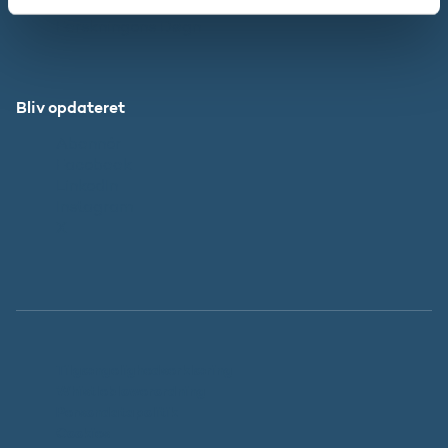
Grib Verden
Forskningens Døgn
Bliv opdateret
Abonnér
Facebook
LinkedIn
Instagram
X
Tilgængelighedserklæring
Whistleblowerordning
Persondatapolitik
Cookies