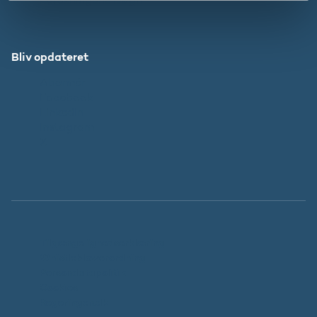
Bliv opdateret
Abonnér
Facebook
LinkedIn
Instagram
X
Tilgængelighedserklæring
Whistleblowerordning
Persondatapolitik
Cookies
Regeringen.dk