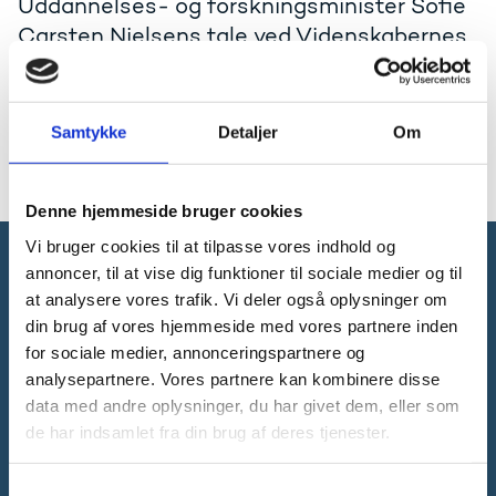
Uddannelses- og forskningsminister Sofie
Carsten Nielsens tale ved Videnskabernes
Selskabs Forskningspolitiske Udvalgs
årsmøde 25. marts 2014 i København. Talen
er på engelsk.
Samtykke
Detaljer
Om
Læs talen på engelsk
Denne hjemmeside bruger cookies
Vi bruger cookies til at tilpasse vores indhold og
annoncer, til at vise dig funktioner til sociale medier og til
Forsknings-, Uddannelses- og
at analysere vores trafik. Vi deler også oplysninger om
Digitaliseringsministeriet
din brug af vores hjemmeside med vores partnere inden
for sociale medier, annonceringspartnere og
analysepartnere. Vores partnere kan kombinere disse
data med andre oplysninger, du har givet dem, eller som
de har indsamlet fra din brug af deres tjenester.
Tlf. 3392 9700
E-mail:
ufm@ufm.dk
S